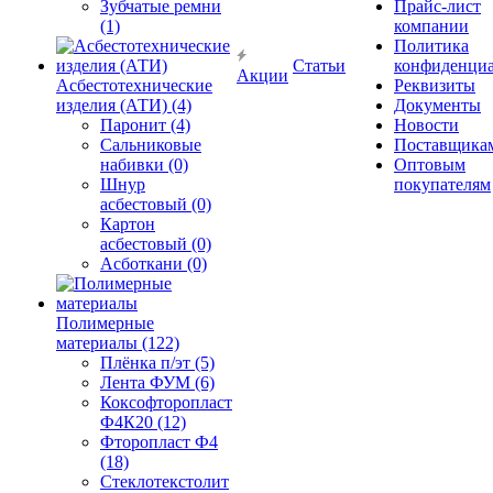
Зубчатые ремни
Прайс-лист
(1)
компании
Политика
Статьи
конфиденциа
Акции
Асбестотехнические
Реквизиты
изделия (АТИ) (4)
Документы
Паронит (4)
Новости
Сальниковые
Поставщика
набивки (0)
Оптовым
Шнур
покупателям
асбестовый (0)
Картон
асбестовый (0)
Асботкани (0)
Полимерные
материалы (122)
Плёнка п/эт (5)
Лента ФУМ (6)
Коксофторопласт
Ф4К20 (12)
Фторопласт Ф4
(18)
Стеклотекстолит