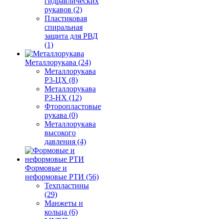
гидравлических
рукавов (2)
Пластиковая
спиральная
защита для РВД
(1)
Металлорукава (24)
Металлорукава
Р3-ЦХ (8)
Металлорукава
Р3-НХ (12)
Фторопластовые
рукава (0)
Металлорукава
высокого
давления (4)
Формовые и
неформовые РТИ (56)
Техпластины
(29)
Манжеты и
кольца (6)