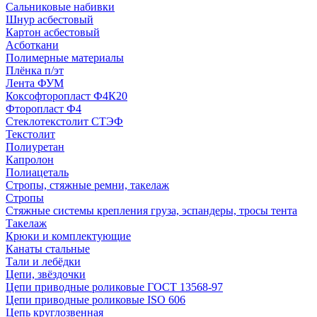
Сальниковые набивки
Шнур асбестовый
Картон асбестовый
Асботкани
Полимерные материалы
Плёнка п/эт
Лента ФУМ
Коксофторопласт Ф4К20
Фторопласт Ф4
Стеклотекстолит СТЭФ
Текстолит
Полиуретан
Капролон
Полиацеталь
Стропы, стяжные ремни, такелаж
Стропы
Стяжные системы крепления груза, эспандеры, тросы тента
Такелаж
Крюки и комплектующие
Канаты стальные
Тали и лебёдки
Цепи, звёздочки
Цепи приводные роликовые ГОСТ 13568-97
Цепи приводные роликовые ISO 606
Цепь круглозвенная