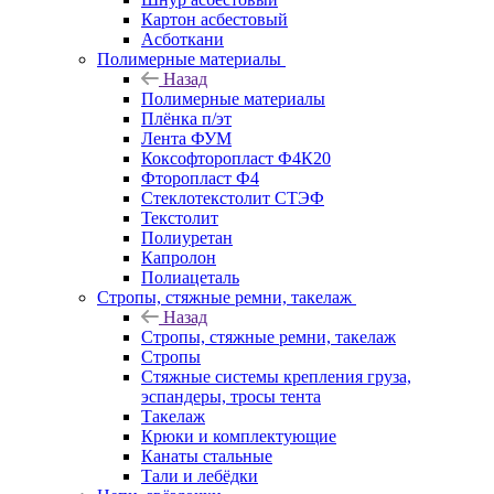
Картон асбестовый
Асботкани
Полимерные материалы
Назад
Полимерные материалы
Плёнка п/эт
Лента ФУМ
Коксофторопласт Ф4К20
Фторопласт Ф4
Стеклотекстолит СТЭФ
Текстолит
Полиуретан
Капролон
Полиацеталь
Стропы, стяжные ремни, такелаж
Назад
Стропы, стяжные ремни, такелаж
Стропы
Стяжные системы крепления груза,
эспандеры, тросы тента
Такелаж
Крюки и комплектующие
Канаты стальные
Тали и лебёдки