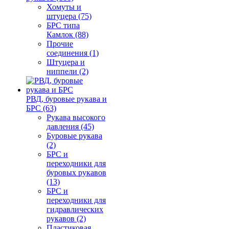
Хомуты и
штуцера (75)
БРС типа
Камлок (88)
Прочие
соединения (1)
Штуцера и
ниппели (2)
РВД, буровые рукава и
БРС (63)
Рукава высокого
давления (45)
Буровые рукава
(2)
БРС и
переходники для
буровых рукавов
(13)
БРС и
переходники для
гидравлических
рукавов (2)
Пластиковая