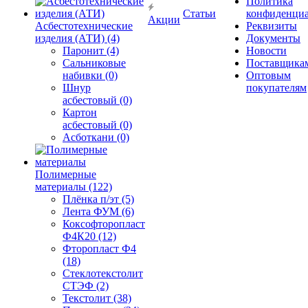
Политика
Статьи
конфиденциа
Акции
Асбестотехнические
Реквизиты
изделия (АТИ) (4)
Документы
Паронит (4)
Новости
Сальниковые
Поставщика
набивки (0)
Оптовым
Шнур
покупателям
асбестовый (0)
Картон
асбестовый (0)
Асботкани (0)
Полимерные
материалы (122)
Плёнка п/эт (5)
Лента ФУМ (6)
Коксофторопласт
Ф4К20 (12)
Фторопласт Ф4
(18)
Стеклотекстолит
СТЭФ (2)
Текстолит (38)