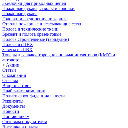
Звёздочки для приводных цепей
Пожарные рукава, стволы и головки
Пожарные рукава
Головки и соединения пожарные
Стволы пожарные и всасывающие сетки
Полога и технические ткани
Брезент и полога брезентовые
Полога строительные (тарпаулин)
Полога из ПВХ
Завесы из ПВХ
Товары для эвакуаторов, кранов-манипуляторов (КМУ) и
автовозов
Акции
Статьи
О компании
Отзывы
Вопрос - ответ
Прайс-лист компании
Политика конфиденциальности
Реквизиты
Документы
Новости
Поставщикам
Оптовым покупателям
Доставка и оплата