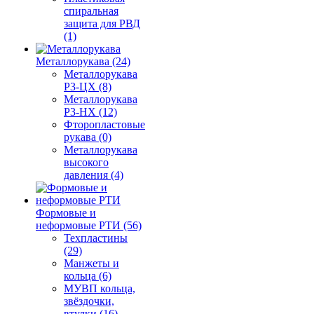
спиральная
защита для РВД
(1)
Металлорукава (24)
Металлорукава
Р3-ЦХ (8)
Металлорукава
Р3-НХ (12)
Фторопластовые
рукава (0)
Металлорукава
высокого
давления (4)
Формовые и
неформовые РТИ (56)
Техпластины
(29)
Манжеты и
кольца (6)
МУВП кольца,
звёздочки,
втулки (16)