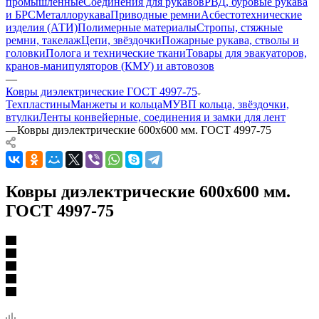
промышленные
Соединения для рукавов
РВД, буровые рукава
и БРС
Металлорукава
Приводные ремни
Асбестотехнические
изделия (АТИ)
Полимерные материалы
Стропы, стяжные
ремни, такелаж
Цепи, звёздочки
Пожарные рукава, стволы и
головки
Полога и технические ткани
Товары для эвакуаторов,
кранов-манипуляторов (КМУ) и автовозов
—
Ковры диэлектрические ГОСТ 4997-75
Техпластины
Манжеты и кольца
МУВП кольца, звёздочки,
втулки
Ленты конвейерные, соединения и замки для лент
—
Ковры диэлектрические 600х600 мм. ГОСТ 4997-75
Ковры диэлектрические 600х600 мм.
ГОСТ 4997-75