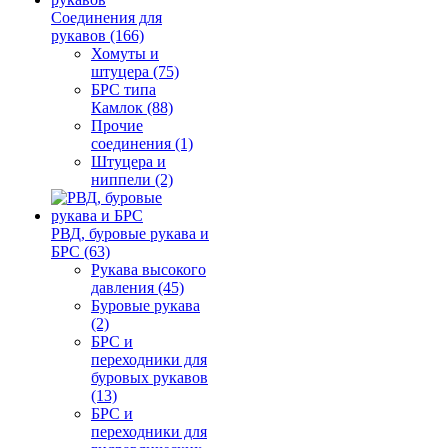
Соединения для
рукавов (166)
Хомуты и
штуцера (75)
БРС типа
Камлок (88)
Прочие
соединения (1)
Штуцера и
ниппели (2)
РВД, буровые рукава и
БРС (63)
Рукава высокого
давления (45)
Буровые рукава
(2)
БРС и
переходники для
буровых рукавов
(13)
БРС и
переходники для