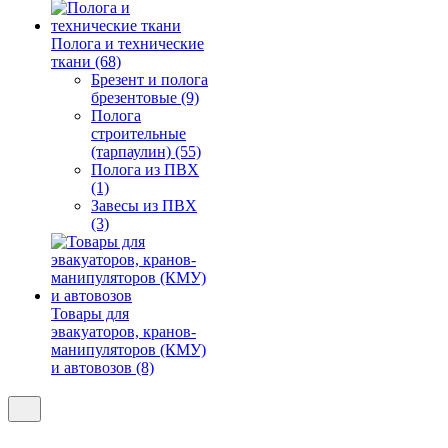
Полога и технические
ткани (68)
Брезент и полога
брезентовые (9)
Полога
строительные
(тарпаулин) (55)
Полога из ПВХ
(1)
Завесы из ПВХ
(3)
Товары для
эвакуаторов, кранов-
манипуляторов (КМУ)
и автовозов (8)