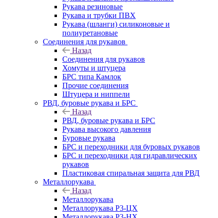
Рукава резиновые
Рукава и трубки ПВХ
Рукава (шланги) силиконовые и
полиуретановые
Соединения для рукавов
Назад
Соединения для рукавов
Хомуты и штуцера
БРС типа Камлок
Прочие соединения
Штуцера и ниппели
РВД, буровые рукава и БРС
Назад
РВД, буровые рукава и БРС
Рукава высокого давления
Буровые рукава
БРС и переходники для буровых рукавов
БРС и переходники для гидравлических
рукавов
Пластиковая спиральная защита для РВД
Металлорукава
Назад
Металлорукава
Металлорукава Р3-ЦХ
Металлорукава Р3-НХ