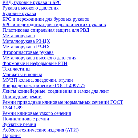
РВД, буровые рукава и БРС
Рукава высокого давления
Буровые рукава
БРС и переходники для буровых рукавов
БРС и переходники для гидравлических рукавов
Пластиковая спиральная защита для РВД
Металлорукава
Металлорукава Р3-ЦХ
Металлорукава Р3-НХ
Фторопластовые рукава
Металлорукава высокого давления
Формовые и неформовые РТИ
Техпластины
Манжеты и кольца
МУВП кольца, звёздочки, втулки
Ковры диэлектрические ГОСТ 4997-75
Ленты конвейерные, соединения и замки для лент
Приводные ремни
Ремни приводные клиновые нормальных сечений ГОСТ
1284.1-89
Ремни клиновые узкого сечения
Поликлиновые ремни
Зубчатые ремни
Асбестотехнические изделия (АТИ)
Паронит