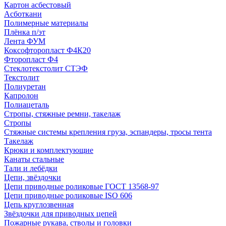
Картон асбестовый
Асботкани
Полимерные материалы
Плёнка п/эт
Лента ФУМ
Коксофторопласт Ф4К20
Фторопласт Ф4
Стеклотекстолит СТЭФ
Текстолит
Полиуретан
Капролон
Полиацеталь
Стропы, стяжные ремни, такелаж
Стропы
Стяжные системы крепления груза, эспандеры, тросы тента
Такелаж
Крюки и комплектующие
Канаты стальные
Тали и лебёдки
Цепи, звёздочки
Цепи приводные роликовые ГОСТ 13568-97
Цепи приводные роликовые ISO 606
Цепь круглозвенная
Звёздочки для приводных цепей
Пожарные рукава, стволы и головки