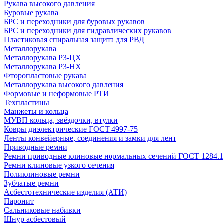
Рукава высокого давления
Буровые рукава
БРС и переходники для буровых рукавов
БРС и переходники для гидравлических рукавов
Пластиковая спиральная защита для РВД
Металлорукава
Металлорукава Р3-ЦХ
Металлорукава Р3-НХ
Фторопластовые рукава
Металлорукава высокого давления
Формовые и неформовые РТИ
Техпластины
Манжеты и кольца
МУВП кольца, звёздочки, втулки
Ковры диэлектрические ГОСТ 4997-75
Ленты конвейерные, соединения и замки для лент
Приводные ремни
Ремни приводные клиновые нормальных сечений ГОСТ 1284.1
Ремни клиновые узкого сечения
Поликлиновые ремни
Зубчатые ремни
Асбестотехнические изделия (АТИ)
Паронит
Сальниковые набивки
Шнур асбестовый