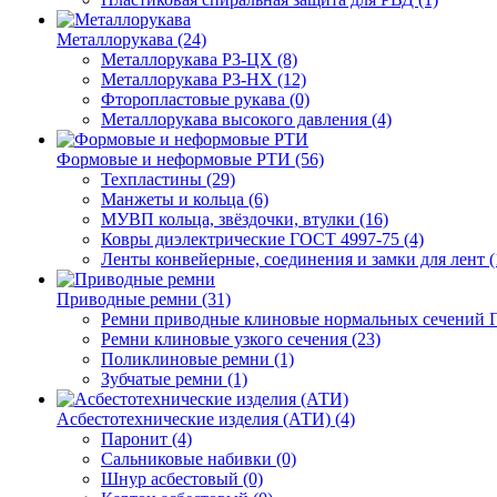
Металлорукава (24)
Металлорукава Р3-ЦХ (8)
Металлорукава Р3-НХ (12)
Фторопластовые рукава (0)
Металлорукава высокого давления (4)
Формовые и неформовые РТИ (56)
Техпластины (29)
Манжеты и кольца (6)
МУВП кольца, звёздочки, втулки (16)
Ковры диэлектрические ГОСТ 4997-75 (4)
Ленты конвейерные, соединения и замки для лент (
Приводные ремни (31)
Ремни приводные клиновые нормальных сечений Г
Ремни клиновые узкого сечения (23)
Поликлиновые ремни (1)
Зубчатые ремни (1)
Асбестотехнические изделия (АТИ) (4)
Паронит (4)
Сальниковые набивки (0)
Шнур асбестовый (0)