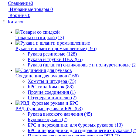
Сравнение
0
Избранные товары
0
Корзина
0
Каталог
Товары со скидкой (13)
Рукава и шланги промышленные (195)
Рукава резиновые (128)
Рукава и трубки ПВХ (65)
Рукава (шланги) силиконовые и полиуретановые (2
Соединения для рукавов (166)
Хомуты и штуцера (75)
БРС типа Камлок (88)
Прочие соединения (1)
Штуцера и ниппели (2)
РВД, буровые рукава и БРС (63)
Рукава высокого давления (45)
Буровые рукава (2)
БРС и переходники для буровых рукавов (13)
БРС и переходники для гидравлических рукавов (2
Пластиковая спиральная защита для РВД (1)