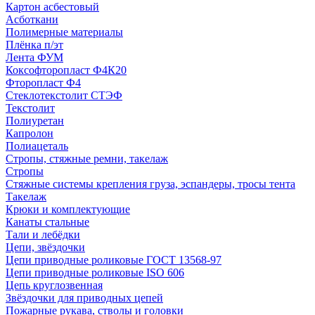
Картон асбестовый
Асботкани
Полимерные материалы
Плёнка п/эт
Лента ФУМ
Коксофторопласт Ф4К20
Фторопласт Ф4
Стеклотекстолит СТЭФ
Текстолит
Полиуретан
Капролон
Полиацеталь
Стропы, стяжные ремни, такелаж
Стропы
Стяжные системы крепления груза, эспандеры, тросы тента
Такелаж
Крюки и комплектующие
Канаты стальные
Тали и лебёдки
Цепи, звёздочки
Цепи приводные роликовые ГОСТ 13568-97
Цепи приводные роликовые ISO 606
Цепь круглозвенная
Звёздочки для приводных цепей
Пожарные рукава, стволы и головки