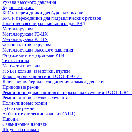
Рукава высокого давления
Буровые рукава
БРС и переходники для буровых рукавов
БРС и переходники для гидравлических рукавов
Пластиковая спиральная защита для РВД
Металлорукава
Металлорукава Р3-ЦХ
Металлорукава Р3-НХ
Фторопластовые рукава
Металлорукава высокого давления
Формовые и неформовые РТИ
Техпластины
Манжеты и кольца
МУВП кольца, звёздочки, втулки
Ковры диэлектрические ГОСТ 4997-75
Ленты конвейерные, соединения и замки для лент
Приводные ремни
Ремни приводные клиновые нормальных сечений ГОСТ 1284.1
Ремни клиновые узкого сечения
Поликлиновые ремни
Зубчатые ремни
Асбестотехнические изделия (АТИ)
Паронит
Сальниковые набивки
Шнур асбестовый