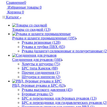
Сравнение
0
Избранные товары
0
Корзина
0
Каталог
Товары со скидкой (13)
Рукава и шланги промышленные (195)
Рукава резиновые (128)
Рукава и трубки ПВХ (65)
Рукава (шланги) силиконовые и полиуретановые (2
Соединения для рукавов (166)
Хомуты и штуцера (75)
БРС типа Камлок (88)
Прочие соединения (1)
Штуцера и ниппели (2)
РВД, буровые рукава и БРС (63)
Рукава высокого давления (45)
Буровые рукава (2)
БРС и переходники для буровых рукавов (13)
БРС и переходники для гидравлических рукавов (2
Пластиковая спиральная защита для РВД (1)