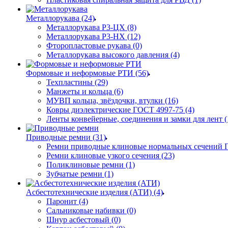
Металлорукава (24)
Металлорукава Р3-ЦХ (8)
Металлорукава Р3-НХ (12)
Фторопластовые рукава (0)
Металлорукава высокого давления (4)
Формовые и неформовые РТИ (56)
Техпластины (29)
Манжеты и кольца (6)
МУВП кольца, звёздочки, втулки (16)
Ковры диэлектрические ГОСТ 4997-75 (4)
Ленты конвейерные, соединения и замки для лент (
Приводные ремни (31)
Ремни приводные клиновые нормальных сечений Г
Ремни клиновые узкого сечения (23)
Поликлиновые ремни (1)
Зубчатые ремни (1)
Асбестотехнические изделия (АТИ) (4)
Паронит (4)
Сальниковые набивки (0)
Шнур асбестовый (0)