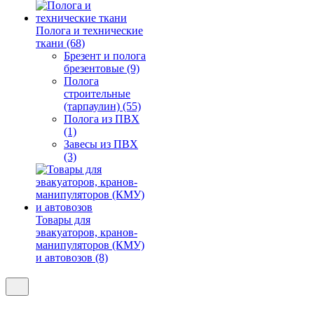
Полога и технические
ткани (68)
Брезент и полога
брезентовые (9)
Полога
строительные
(тарпаулин) (55)
Полога из ПВХ
(1)
Завесы из ПВХ
(3)
Товары для
эвакуаторов, кранов-
манипуляторов (КМУ)
и автовозов (8)