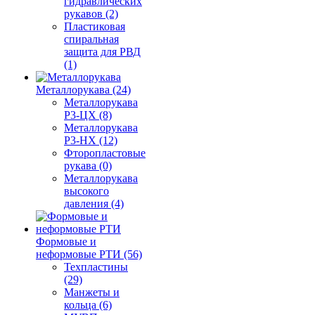
гидравлических
рукавов (2)
Пластиковая
спиральная
защита для РВД
(1)
Металлорукава (24)
Металлорукава
Р3-ЦХ (8)
Металлорукава
Р3-НХ (12)
Фторопластовые
рукава (0)
Металлорукава
высокого
давления (4)
Формовые и
неформовые РТИ (56)
Техпластины
(29)
Манжеты и
кольца (6)