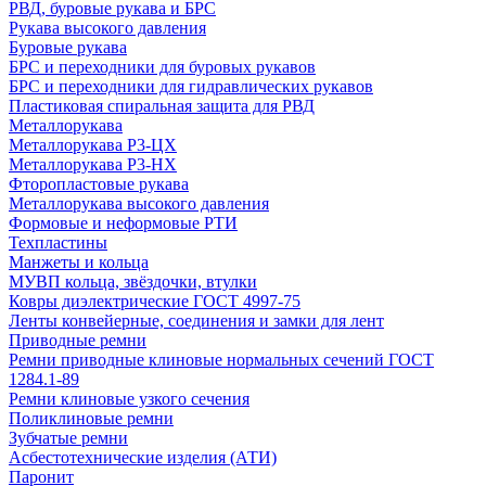
РВД, буровые рукава и БРС
Рукава высокого давления
Буровые рукава
БРС и переходники для буровых рукавов
БРС и переходники для гидравлических рукавов
Пластиковая спиральная защита для РВД
Металлорукава
Металлорукава Р3-ЦХ
Металлорукава Р3-НХ
Фторопластовые рукава
Металлорукава высокого давления
Формовые и неформовые РТИ
Техпластины
Манжеты и кольца
МУВП кольца, звёздочки, втулки
Ковры диэлектрические ГОСТ 4997-75
Ленты конвейерные, соединения и замки для лент
Приводные ремни
Ремни приводные клиновые нормальных сечений ГОСТ
1284.1-89
Ремни клиновые узкого сечения
Поликлиновые ремни
Зубчатые ремни
Асбестотехнические изделия (АТИ)
Паронит