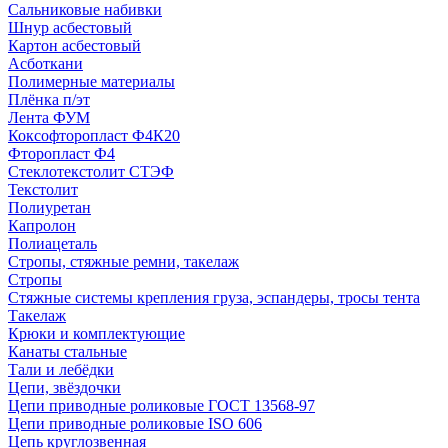
Сальниковые набивки
Шнур асбестовый
Картон асбестовый
Асботкани
Полимерные материалы
Плёнка п/эт
Лента ФУМ
Коксофторопласт Ф4К20
Фторопласт Ф4
Стеклотекстолит СТЭФ
Текстолит
Полиуретан
Капролон
Полиацеталь
Стропы, стяжные ремни, такелаж
Стропы
Стяжные системы крепления груза, эспандеры, тросы тента
Такелаж
Крюки и комплектующие
Канаты стальные
Тали и лебёдки
Цепи, звёздочки
Цепи приводные роликовые ГОСТ 13568-97
Цепи приводные роликовые ISO 606
Цепь круглозвенная