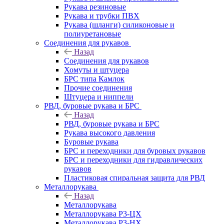
Рукава резиновые
Рукава и трубки ПВХ
Рукава (шланги) силиконовые и
полиуретановые
Соединения для рукавов
Назад
Соединения для рукавов
Хомуты и штуцера
БРС типа Камлок
Прочие соединения
Штуцера и ниппели
РВД, буровые рукава и БРС
Назад
РВД, буровые рукава и БРС
Рукава высокого давления
Буровые рукава
БРС и переходники для буровых рукавов
БРС и переходники для гидравлических
рукавов
Пластиковая спиральная защита для РВД
Металлорукава
Назад
Металлорукава
Металлорукава Р3-ЦХ
Металлорукава Р3-НХ