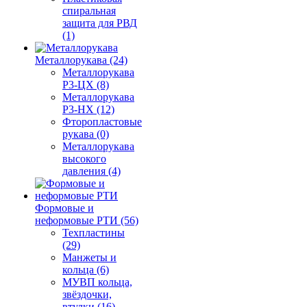
спиральная
защита для РВД
(1)
Металлорукава (24)
Металлорукава
Р3-ЦХ (8)
Металлорукава
Р3-НХ (12)
Фторопластовые
рукава (0)
Металлорукава
высокого
давления (4)
Формовые и
неформовые РТИ (56)
Техпластины
(29)
Манжеты и
кольца (6)
МУВП кольца,
звёздочки,
втулки (16)