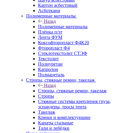
Картон асбестовый
Асботкани
Полимерные материалы
Назад
Полимерные материалы
Плёнка п/эт
Лента ФУМ
Коксофторопласт Ф4К20
Фторопласт Ф4
Стеклотекстолит СТЭФ
Текстолит
Полиуретан
Капролон
Полиацеталь
Стропы, стяжные ремни, такелаж
Назад
Стропы, стяжные ремни, такелаж
Стропы
Стяжные системы крепления груза,
эспандеры, тросы тента
Такелаж
Крюки и комплектующие
Канаты стальные
Тали и лебёдки