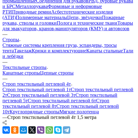
промышленные
Соединения для рукавов
РВД, буровые рукава
и БРС
Металлорукава
Формовые и неформовые
РТИ
Приводные ремни
Асбестотехнические изделия
(АТИ)
Полимерные материалы
Цепи, звёздочки
Пожарные
рукава, стволы и головки
Полога и технические ткани
Товары
для эвакуаторов, кранов-манипуляторов (КМУ) и автовозов
—
Стропы
Стяжные системы крепления груза, эспандеры, тросы
тента
Такелаж
Крюки и комплектующие
Канаты стальные
Тали
и лебёдки
—
Текстильные стропы
Канатные стропы
Цепные стропы
—
Строп текстильный петлевой 4т
Строп текстильный петлевой 1т
Строп текстильный петлевой
2т
Строп текстильный петлевой 3т
Строп текстильный
петлевой 5т
Строп текстильный петлевой 6т
Строп
текстильный петлевой 8т
Строп текстильный петлевой
10т
Круглопрядные стропы
Мягкие полотенца
—
Строп текстильный петлевой 4т 1,5 метра