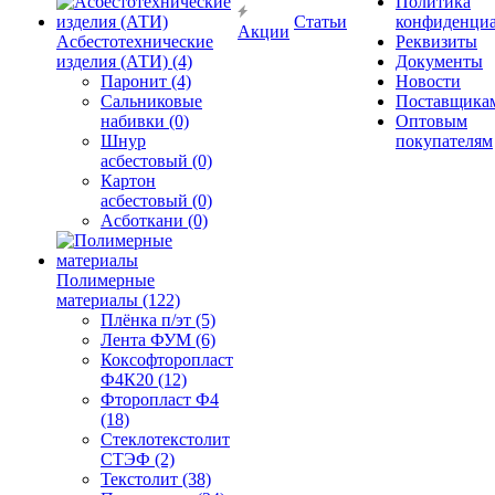
Политика
Статьи
конфиденциа
Акции
Асбестотехнические
Реквизиты
изделия (АТИ) (4)
Документы
Паронит (4)
Новости
Сальниковые
Поставщика
набивки (0)
Оптовым
Шнур
покупателям
асбестовый (0)
Картон
асбестовый (0)
Асботкани (0)
Полимерные
материалы (122)
Плёнка п/эт (5)
Лента ФУМ (6)
Коксофторопласт
Ф4К20 (12)
Фторопласт Ф4
(18)
Стеклотекстолит
СТЭФ (2)
Текстолит (38)