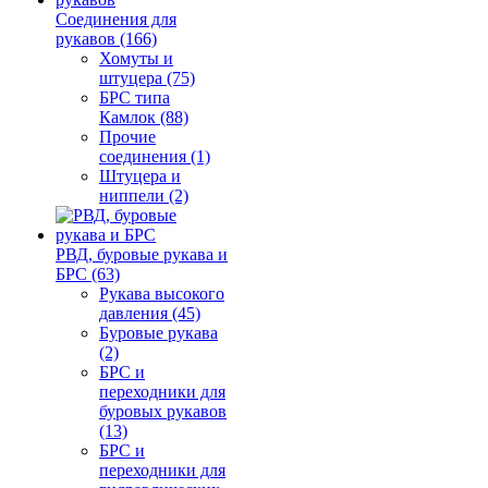
Соединения для
рукавов (166)
Хомуты и
штуцера (75)
БРС типа
Камлок (88)
Прочие
соединения (1)
Штуцера и
ниппели (2)
РВД, буровые рукава и
БРС (63)
Рукава высокого
давления (45)
Буровые рукава
(2)
БРС и
переходники для
буровых рукавов
(13)
БРС и
переходники для