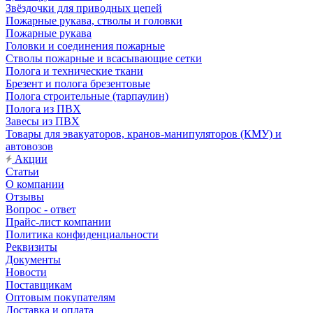
Звёздочки для приводных цепей
Пожарные рукава, стволы и головки
Пожарные рукава
Головки и соединения пожарные
Стволы пожарные и всасывающие сетки
Полога и технические ткани
Брезент и полога брезентовые
Полога строительные (тарпаулин)
Полога из ПВХ
Завесы из ПВХ
Товары для эвакуаторов, кранов-манипуляторов (КМУ) и
автовозов
Акции
Статьи
О компании
Отзывы
Вопрос - ответ
Прайс-лист компании
Политика конфиденциальности
Реквизиты
Документы
Новости
Поставщикам
Оптовым покупателям
Доставка и оплата