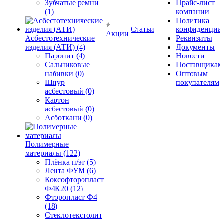
Зубчатые ремни
Прайс-лист
(1)
компании
Политика
Статьи
конфиденциа
Акции
Асбестотехнические
Реквизиты
изделия (АТИ) (4)
Документы
Паронит (4)
Новости
Сальниковые
Поставщика
набивки (0)
Оптовым
Шнур
покупателям
асбестовый (0)
Картон
асбестовый (0)
Асботкани (0)
Полимерные
материалы (122)
Плёнка п/эт (5)
Лента ФУМ (6)
Коксофторопласт
Ф4К20 (12)
Фторопласт Ф4
(18)
Стеклотекстолит