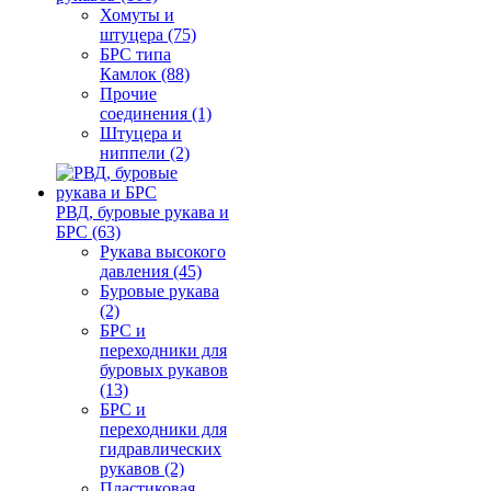
Хомуты и
штуцера (75)
БРС типа
Камлок (88)
Прочие
соединения (1)
Штуцера и
ниппели (2)
РВД, буровые рукава и
БРС (63)
Рукава высокого
давления (45)
Буровые рукава
(2)
БРС и
переходники для
буровых рукавов
(13)
БРС и
переходники для
гидравлических
рукавов (2)
Пластиковая