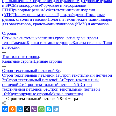
промышленные
Соединения для рукавов
РВД, буровые рукава
и БРС
Металлорукава
Формовые и неформовые
РТИ
Приводные ремни
Асбестотехнические изделия
(АТИ)
Полимерные материалы
Цепи, звёздочки
Пожарные
рукава, стволы и головки
Полога и технические ткани
Товары
для эвакуаторов, кранов-манипуляторов (КМУ) и автовозов
—
Стропы
Стяжные системы крепления груза, эспандеры, тросы
тента
Такелаж
Крюки и комплектующие
Канаты стальные
Тали
и лебёдки
—
Текстильные стропы
Канатные стропы
Цепные стропы
—
Строп текстильный петлевой 8т
Строп текстильный петлевой 1т
Строп текстильный петлевой
2т
Строп текстильный петлевой 3т
Строп текстильный
петлевой 4т
Строп текстильный петлевой 5т
Строп
текстильный петлевой 6т
Строп текстильный петлевой
10т
Круглопрядные стропы
Мягкие полотенца
—
Строп текстильный петлевой 8т 4 метра