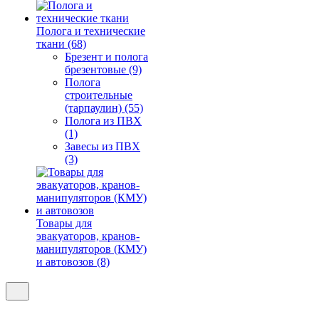
Полога и технические
ткани (68)
Брезент и полога
брезентовые (9)
Полога
строительные
(тарпаулин) (55)
Полога из ПВХ
(1)
Завесы из ПВХ
(3)
Товары для
эвакуаторов, кранов-
манипуляторов (КМУ)
и автовозов (8)