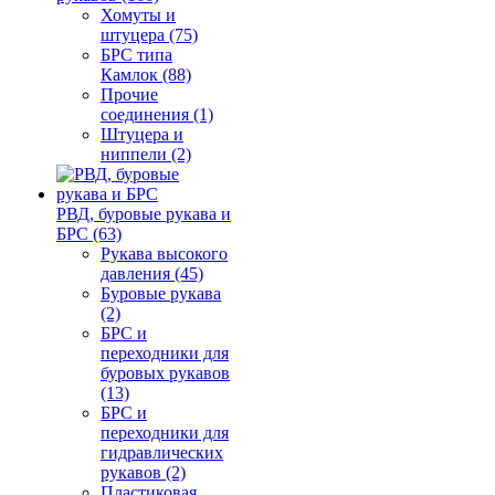
Хомуты и
штуцера (75)
БРС типа
Камлок (88)
Прочие
соединения (1)
Штуцера и
ниппели (2)
РВД, буровые рукава и
БРС (63)
Рукава высокого
давления (45)
Буровые рукава
(2)
БРС и
переходники для
буровых рукавов
(13)
БРС и
переходники для
гидравлических
рукавов (2)
Пластиковая