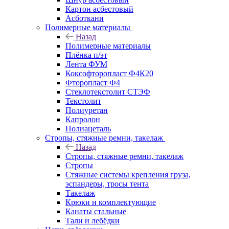
Картон асбестовый
Асботкани
Полимерные материалы
Назад
Полимерные материалы
Плёнка п/эт
Лента ФУМ
Коксофторопласт Ф4К20
Фторопласт Ф4
Стеклотекстолит СТЭФ
Текстолит
Полиуретан
Капролон
Полиацеталь
Стропы, стяжные ремни, такелаж
Назад
Стропы, стяжные ремни, такелаж
Стропы
Стяжные системы крепления груза,
эспандеры, тросы тента
Такелаж
Крюки и комплектующие
Канаты стальные
Тали и лебёдки