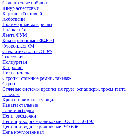
Сальниковые набивки
Шнур асбестовый
Картон асбестовый
Асботкани
Полимерные материалы
Плёнка п/эт
Лента ФУМ
Коксофторопласт Ф4К20
Фторопласт Ф4
Стеклотекстолит СТЭФ
Текстолит
Полиуретан
Капролон
Полиацеталь
Стропы, стяжные ремни, такелаж
Стропы
Стяжные системы крепления груза, эспандеры, тросы тента
Такелаж
Крюки и комплектующие
Канаты стальные
Тали и лебёдки
Цепи, звёздочки
Цепи приводные роликовые ГОСТ 13568-97
Цепи приводные роликовые ISO 606
Цепь круглозвенная