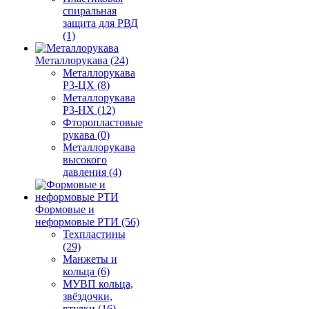
спиральная
защита для РВД
(1)
Металлорукава (24)
Металлорукава
Р3-ЦХ (8)
Металлорукава
Р3-НХ (12)
Фторопластовые
рукава (0)
Металлорукава
высокого
давления (4)
Формовые и
неформовые РТИ (56)
Техпластины
(29)
Манжеты и
кольца (6)
МУВП кольца,
звёздочки,
втулки (16)