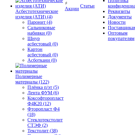
Политика
Статьи
конфиденциа
Акции
Асбестотехнические
Реквизиты
изделия (АТИ) (4)
Документы
Паронит (4)
Новости
Сальниковые
Поставщика
набивки (0)
Оптовым
Шнур
покупателям
асбестовый (0)
Картон
асбестовый (0)
Асботкани (0)
Полимерные
материалы (122)
Плёнка п/эт (5)
Лента ФУМ (6)
Коксофторопласт
Ф4К20 (12)
Фторопласт Ф4
(18)
Стеклотекстолит
СТЭФ (2)
Текстолит (38)