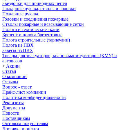
Звёздочки для приводных цепей
Пожарные рукава, стволы и головки
Пожарные рукава
Головки и соединения пожарные
Стволы пожарные и всасывающие сетки
Полога и технические ткани
Брезент и полога брезентовые
Полога строительные (тарпаулин)
Полога из ПВХ
Завесы из ПВХ
Товары для эвакуаторов, кранов-манипуляторов (КМУ) и
автовозов
Акции
Статьи
О компании
Отзывы
Вопрос - ответ
Прайс-лист компании
Политика конфиденциальности
Реквизиты
Документы
Новости
Поставщикам
Оптовым покупателям
Доставка и оплата