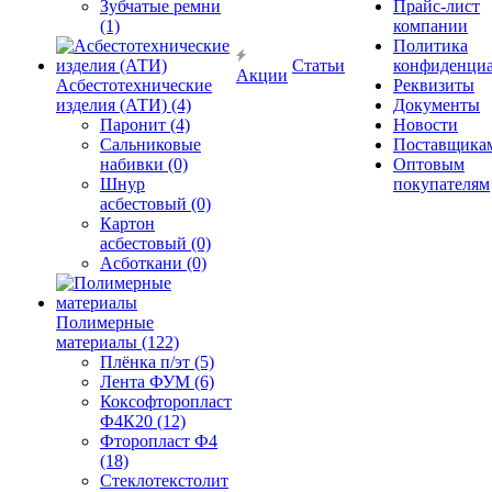
Зубчатые ремни
Прайс-лист
(1)
компании
Политика
Статьи
конфиденциа
Акции
Асбестотехнические
Реквизиты
изделия (АТИ) (4)
Документы
Паронит (4)
Новости
Сальниковые
Поставщика
набивки (0)
Оптовым
Шнур
покупателям
асбестовый (0)
Картон
асбестовый (0)
Асботкани (0)
Полимерные
материалы (122)
Плёнка п/эт (5)
Лента ФУМ (6)
Коксофторопласт
Ф4К20 (12)
Фторопласт Ф4
(18)
Стеклотекстолит