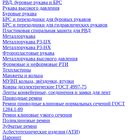
РВД, буровые рукава и БРС
Рукава высокого давления
Буровые рукава
БРС и переходники для буровых рукавов
БРС и переходники для гидравлических рукавов
Пластиковая спиральная защита для РВД
Металлорукава
Металлорукава Р3-ЦХ
Металлорукава Р3-НХ
Фторопластовые рукава
Металлорукава высокого давления
Формовые и неформовые РТИ
Техпластины
Манжеты и кольца
МУВП кольца, звёздочки, втулки
Ковры диэлектрические ГОСТ 4997-75
Ленты конвейерные, соединения и замки для лент
Приводные ремни
Ремни приводные клиновые нормальных сечений ГОСТ
1284.1-89
Ремни клиновые узкого сечения
Поликлиновые ремни
Зубчатые ремни
Асбестотехнические изделия (АТИ)
Паронит