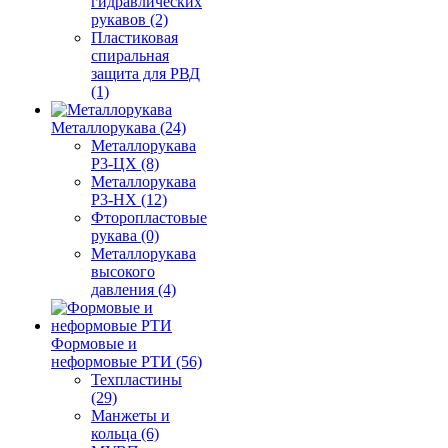
гидравлических
рукавов (2)
Пластиковая
спиральная
защита для РВД
(1)
Металлорукава (24)
Металлорукава
Р3-ЦХ (8)
Металлорукава
Р3-НХ (12)
Фторопластовые
рукава (0)
Металлорукава
высокого
давления (4)
Формовые и
неформовые РТИ (56)
Техпластины
(29)
Манжеты и
кольца (6)