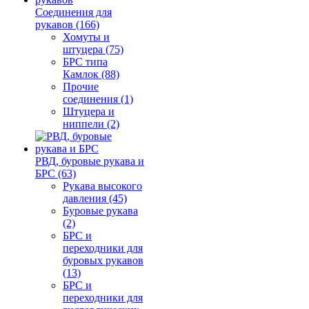
Соединения для
рукавов (166)
Хомуты и
штуцера (75)
БРС типа
Камлок (88)
Прочие
соединения (1)
Штуцера и
ниппели (2)
РВД, буровые рукава и
БРС (63)
Рукава высокого
давления (45)
Буровые рукава
(2)
БРС и
переходники для
буровых рукавов
(13)
БРС и
переходники для