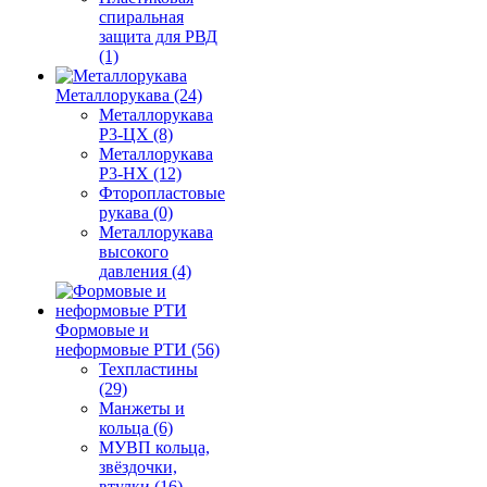
спиральная
защита для РВД
(1)
Металлорукава (24)
Металлорукава
Р3-ЦХ (8)
Металлорукава
Р3-НХ (12)
Фторопластовые
рукава (0)
Металлорукава
высокого
давления (4)
Формовые и
неформовые РТИ (56)
Техпластины
(29)
Манжеты и
кольца (6)
МУВП кольца,
звёздочки,
втулки (16)