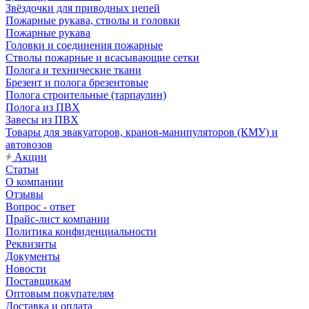
Звёздочки для приводных цепей
Пожарные рукава, стволы и головки
Пожарные рукава
Головки и соединения пожарные
Стволы пожарные и всасывающие сетки
Полога и технические ткани
Брезент и полога брезентовые
Полога строительные (тарпаулин)
Полога из ПВХ
Завесы из ПВХ
Товары для эвакуаторов, кранов-манипуляторов (КМУ) и
автовозов
Акции
Статьи
О компании
Отзывы
Вопрос - ответ
Прайс-лист компании
Политика конфиденциальности
Реквизиты
Документы
Новости
Поставщикам
Оптовым покупателям
Доставка и оплата