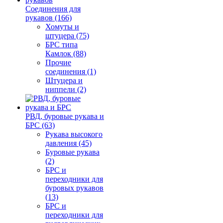
Соединения для
рукавов (166)
Хомуты и
штуцера (75)
БРС типа
Камлок (88)
Прочие
соединения (1)
Штуцера и
ниппели (2)
РВД, буровые рукава и
БРС (63)
Рукава высокого
давления (45)
Буровые рукава
(2)
БРС и
переходники для
буровых рукавов
(13)
БРС и
переходники для