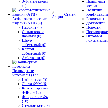
Зубчатые ремни
Прайс-лист
(1)
компании
Политика
Статьи
конфиденциа
Акции
Асбестотехнические
Реквизиты
изделия (АТИ) (4)
Документы
Паронит (4)
Новости
Сальниковые
Поставщика
набивки (0)
Оптовым
Шнур
покупателям
асбестовый (0)
Картон
асбестовый (0)
Асботкани (0)
Полимерные
материалы (122)
Плёнка п/эт (5)
Лента ФУМ (6)
Коксофторопласт
Ф4К20 (12)
Фторопласт Ф4
(18)
Стеклотекстолит