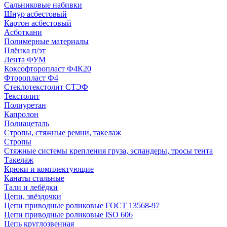
Сальниковые набивки
Шнур асбестовый
Картон асбестовый
Асботкани
Полимерные материалы
Плёнка п/эт
Лента ФУМ
Коксофторопласт Ф4К20
Фторопласт Ф4
Стеклотекстолит СТЭФ
Текстолит
Полиуретан
Капролон
Полиацеталь
Стропы, стяжные ремни, такелаж
Стропы
Стяжные системы крепления груза, эспандеры, тросы тента
Такелаж
Крюки и комплектующие
Канаты стальные
Тали и лебёдки
Цепи, звёздочки
Цепи приводные роликовые ГОСТ 13568-97
Цепи приводные роликовые ISO 606
Цепь круглозвенная