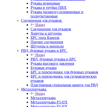
Рукава резиновые
Рукава и трубки ПВХ
Рукава (шланги) силиконовые и
полиуретановые
Соединения для рукавов
Назад
Соединения для рукавов
Хомуты и штуцера
БРС типа Камлок
Прочие соединения
Штуцера и ниппели
РВД, буровые рукава и БРС
Назад
РВД, буровые рукава и БРС
Рукава высокого давления
Буровые рукава
БРС и переходники для буровых рукавов
БРС и переходники для гидравлических
рукавов
Пластиковая спиральная защита для РВД
Металлорукава
Назад
Металлорукава
Металлорукава Р3-ЦХ
Металлорукава Р3-НХ