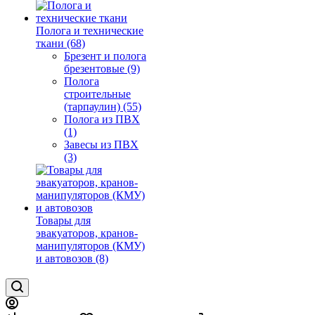
Полога и технические
ткани (68)
Брезент и полога
брезентовые (9)
Полога
строительные
(тарпаулин) (55)
Полога из ПВХ
(1)
Завесы из ПВХ
(3)
Товары для
эвакуаторов, кранов-
манипуляторов (КМУ)
и автовозов (8)