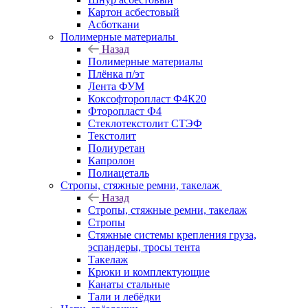
Картон асбестовый
Асботкани
Полимерные материалы
Назад
Полимерные материалы
Плёнка п/эт
Лента ФУМ
Коксофторопласт Ф4К20
Фторопласт Ф4
Стеклотекстолит СТЭФ
Текстолит
Полиуретан
Капролон
Полиацеталь
Стропы, стяжные ремни, такелаж
Назад
Стропы, стяжные ремни, такелаж
Стропы
Стяжные системы крепления груза,
эспандеры, тросы тента
Такелаж
Крюки и комплектующие
Канаты стальные
Тали и лебёдки