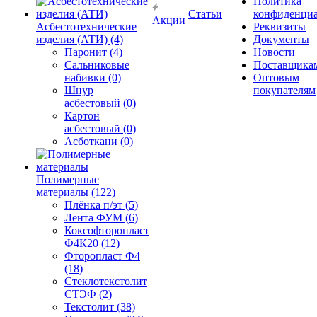
Политика
Статьи
конфиденциа
Акции
Асбестотехнические
Реквизиты
изделия (АТИ) (4)
Документы
Паронит (4)
Новости
Сальниковые
Поставщика
набивки (0)
Оптовым
Шнур
покупателям
асбестовый (0)
Картон
асбестовый (0)
Асботкани (0)
Полимерные
материалы (122)
Плёнка п/эт (5)
Лента ФУМ (6)
Коксофторопласт
Ф4К20 (12)
Фторопласт Ф4
(18)
Стеклотекстолит
СТЭФ (2)
Текстолит (38)