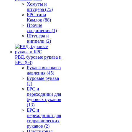
Хомуты и
штуцера (75)
БРС типа
Камлок (88)
Прочие
соединения (1)
Штуцера и
ниппели (2)
РВД, буровые рукава и
БРС (63)
Рукава высокого
давления (45)
Буровые рукава
(2)
БРС и
переходники для
буровых рукавов
(13)
БРС и
переходники для
гидравлических
рукавов (2)
Пластиковая