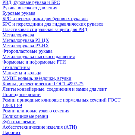
РВД, буровые рукава и БРС
Рукава высокого давления
Буровые рукава
БРС и переходники для буровых рукавов
БРС и переходники для гидравлических рукавов
Пластиковая спиральная защита для РВД
Металлорукава
Металлорукава Р3-ЦХ
Металлорукава Р3-НХ
Фторопластовые рукава
Металлорукава высокого давления
Формовые и неформовые РТИ
Техпластины
Манжеты и кольца
МУВП кольца, звёздочки, втулки
Ковры диэлектрические ГОСТ 4997-75
Ленты конвейерные, соединения и замки для лент
Приводные ремни
Ремни приводные клиновые нормальных сечений ГОСТ
1284.1-89
Ремни клиновые узкого сечения
Поликлиновые ремни
Зубчатые ремни
Асбестотехнические изделия (АТИ)
Паронит