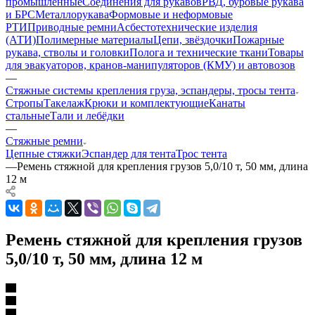
промышленные
Соединения для рукавов
РВД, буровые рукава
и БРС
Металлорукава
Формовые и неформовые
РТИ
Приводные ремни
Асбестотехнические изделия
(АТИ)
Полимерные материалы
Цепи, звёздочки
Пожарные
рукава, стволы и головки
Полога и технические ткани
Товары
для эвакуаторов, кранов-манипуляторов (КМУ) и автовозов
—
Стяжные системы крепления груза, эспандеры, тросы тента
Стропы
Такелаж
Крюки и комплектующие
Канаты
стальные
Тали и лебёдки
—
Стяжные ремни
Цепные стяжки
Эспандер для тента
Трос тента
—
Ремень стяжной для крепления грузов 5,0/10 т, 50 мм, длина
12 м
Ремень стяжной для крепления грузов
5,0/10 т, 50 мм, длина 12 м