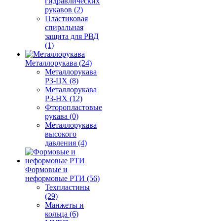
гидравлических
рукавов (2)
Пластиковая
спиральная
защита для РВД
(1)
Металлорукава (24)
Металлорукава
Р3-ЦХ (8)
Металлорукава
Р3-НХ (12)
Фторопластовые
рукава (0)
Металлорукава
высокого
давления (4)
Формовые и
неформовые РТИ (56)
Техпластины
(29)
Манжеты и
кольца (6)