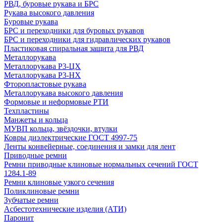
РВД, буровые рукава и БРС
Рукава высокого давления
Буровые рукава
БРС и переходники для буровых рукавов
БРС и переходники для гидравлических рукавов
Пластиковая спиральная защита для РВД
Металлорукава
Металлорукава Р3-ЦХ
Металлорукава Р3-НХ
Фторопластовые рукава
Металлорукава высокого давления
Формовые и неформовые РТИ
Техпластины
Манжеты и кольца
МУВП кольца, звёздочки, втулки
Ковры диэлектрические ГОСТ 4997-75
Ленты конвейерные, соединения и замки для лент
Приводные ремни
Ремни приводные клиновые нормальных сечений ГОСТ
1284.1-89
Ремни клиновые узкого сечения
Поликлиновые ремни
Зубчатые ремни
Асбестотехнические изделия (АТИ)
Паронит