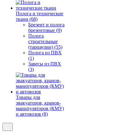
Полога и технические
ткани (68)
Брезент и полога
брезентовые (9)
Полога
строительные
(тарпаулин) (55)
Полога из ПВХ
(1)
Завесы из ПВХ
(3)
Товары для
эвакуаторов, кранов-
манипуляторов (КМУ)
и автовозов (8)