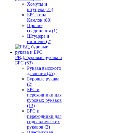
Хомуты и
штуцера (75)
БРС типа
Камлок (88)
Прочие
соединения (1)
Штуцера и
ниппели (2)
РВД, буровые рукава и
БРС (63)
Рукава высокого
давления (45)
Буровые рукава
(2)
БРС и
переходники для
буровых рукавов
(13)
БРС и
переходники для
гидравлических
рукавов (2)
Пластиковая