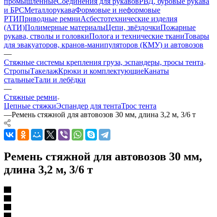
промышленные
Соединения для рукавов
РВД, буровые рукава
и БРС
Металлорукава
Формовые и неформовые
РТИ
Приводные ремни
Асбестотехнические изделия
(АТИ)
Полимерные материалы
Цепи, звёздочки
Пожарные
рукава, стволы и головки
Полога и технические ткани
Товары
для эвакуаторов, кранов-манипуляторов (КМУ) и автовозов
—
Стяжные системы крепления груза, эспандеры, тросы тента
Стропы
Такелаж
Крюки и комплектующие
Канаты
стальные
Тали и лебёдки
—
Стяжные ремни
Цепные стяжки
Эспандер для тента
Трос тента
—
Ремень стяжной для автовозов 30 мм, длина 3,2 м, 3/6 т
Ремень стяжной для автовозов 30 мм,
длина 3,2 м, 3/6 т