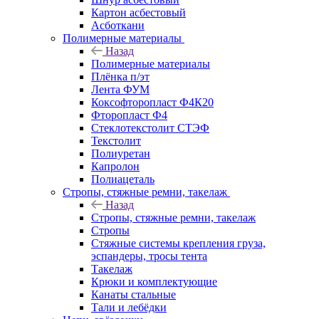
Картон асбестовый
Асботкани
Полимерные материалы
Назад
Полимерные материалы
Плёнка п/эт
Лента ФУМ
Коксофторопласт Ф4К20
Фторопласт Ф4
Стеклотекстолит СТЭФ
Текстолит
Полиуретан
Капролон
Полиацеталь
Стропы, стяжные ремни, такелаж
Назад
Стропы, стяжные ремни, такелаж
Стропы
Стяжные системы крепления груза,
эспандеры, тросы тента
Такелаж
Крюки и комплектующие
Канаты стальные
Тали и лебёдки