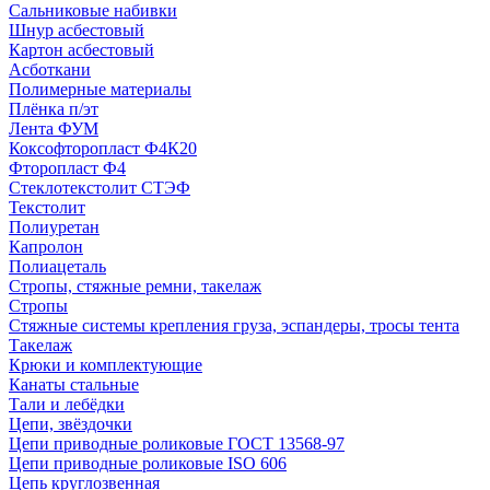
Сальниковые набивки
Шнур асбестовый
Картон асбестовый
Асботкани
Полимерные материалы
Плёнка п/эт
Лента ФУМ
Коксофторопласт Ф4К20
Фторопласт Ф4
Стеклотекстолит СТЭФ
Текстолит
Полиуретан
Капролон
Полиацеталь
Стропы, стяжные ремни, такелаж
Стропы
Стяжные системы крепления груза, эспандеры, тросы тента
Такелаж
Крюки и комплектующие
Канаты стальные
Тали и лебёдки
Цепи, звёздочки
Цепи приводные роликовые ГОСТ 13568-97
Цепи приводные роликовые ISO 606
Цепь круглозвенная