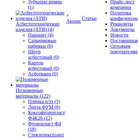
Зубчатые ремни
Прайс-лист
(1)
компании
Политика
Статьи
конфиденциа
Акции
Асбестотехнические
Реквизиты
изделия (АТИ) (4)
Документы
Паронит (4)
Новости
Сальниковые
Поставщика
набивки (0)
Оптовым
Шнур
покупателям
асбестовый (0)
Картон
асбестовый (0)
Асботкани (0)
Полимерные
материалы (122)
Плёнка п/эт (5)
Лента ФУМ (6)
Коксофторопласт
Ф4К20 (12)
Фторопласт Ф4
(18)
Стеклотекстолит