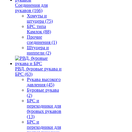
Соединения для
рукавов (166)
Хомуты и
штуцера (75)
БРС типа
Камлок (88)
Прочие
соединения (1)
Штуцера и
ниппели (2)
РВД, буровые рукава и
БРС (63)
Рукава высокого
давления (45)
Буровые рукава
(2)
БРС и
переходники для
буровых рукавов
(13)
БРС и
переходники для