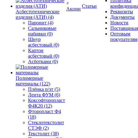
Политика
Статьи
конфиденциа
Акции
Асбестотехнические
Реквизиты
изделия (АТИ) (4)
Документы
Паронит (4)
Новости
Сальниковые
Поставщика
набивки (0)
Оптовым
Шнур
покупателям
асбестовый (0)
Картон
асбестовый (0)
Асботкани (0)
Полимерные
материалы (122)
Плёнка п/эт (5)
Лента ФУМ (6)
Коксофторопласт
Ф4К20 (12)
Фторопласт Ф4
(18)
Стеклотекстолит
СТЭФ (2)
Текстолит (38)