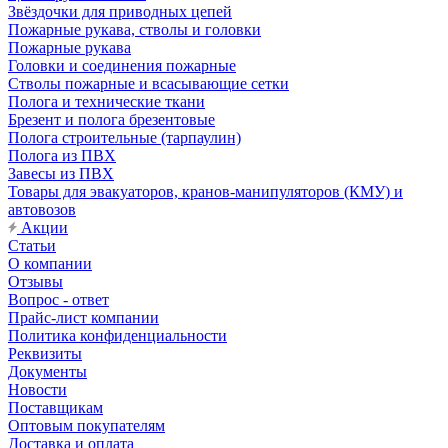
Звёздочки для приводных цепей
Пожарные рукава, стволы и головки
Пожарные рукава
Головки и соединения пожарные
Стволы пожарные и всасывающие сетки
Полога и технические ткани
Брезент и полога брезентовые
Полога строительные (тарпаулин)
Полога из ПВХ
Завесы из ПВХ
Товары для эвакуаторов, кранов-манипуляторов (КМУ) и
автовозов
Акции
Статьи
О компании
Отзывы
Вопрос - ответ
Прайс-лист компании
Политика конфиденциальности
Реквизиты
Документы
Новости
Поставщикам
Оптовым покупателям
Доставка и оплата