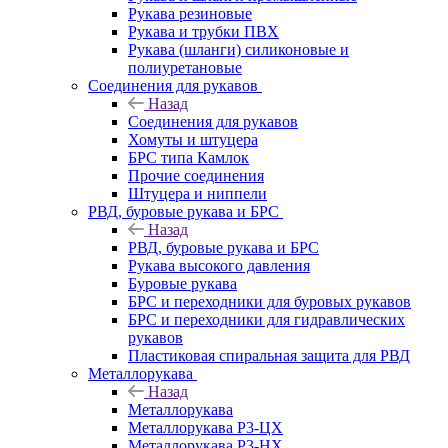
Рукава резиновые
Рукава и трубки ПВХ
Рукава (шланги) силиконовые и
полиуретановые
Соединения для рукавов
Назад
Соединения для рукавов
Хомуты и штуцера
БРС типа Камлок
Прочие соединения
Штуцера и ниппели
РВД, буровые рукава и БРС
Назад
РВД, буровые рукава и БРС
Рукава высокого давления
Буровые рукава
БРС и переходники для буровых рукавов
БРС и переходники для гидравлических
рукавов
Пластиковая спиральная защита для РВД
Металлорукава
Назад
Металлорукава
Металлорукава Р3-ЦХ
Металлорукава Р3-НХ