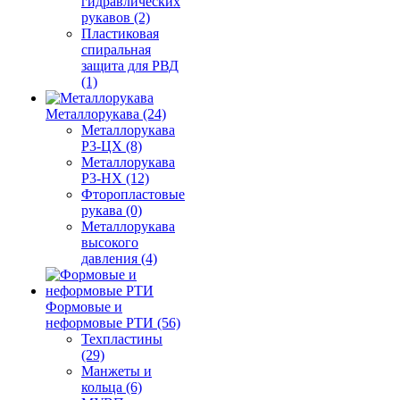
гидравлических
рукавов (2)
Пластиковая
спиральная
защита для РВД
(1)
Металлорукава (24)
Металлорукава
Р3-ЦХ (8)
Металлорукава
Р3-НХ (12)
Фторопластовые
рукава (0)
Металлорукава
высокого
давления (4)
Формовые и
неформовые РТИ (56)
Техпластины
(29)
Манжеты и
кольца (6)