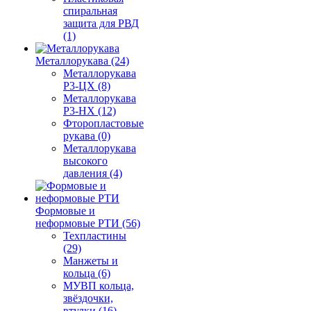
спиральная
защита для РВД
(1)
Металлорукава (24)
Металлорукава
Р3-ЦХ (8)
Металлорукава
Р3-НХ (12)
Фторопластовые
рукава (0)
Металлорукава
высокого
давления (4)
Формовые и
неформовые РТИ (56)
Техпластины
(29)
Манжеты и
кольца (6)
МУВП кольца,
звёздочки,
втулки (16)