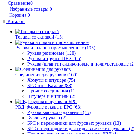
Сравнение
0
Избранные товары
0
Корзина
0
Каталог
Товары со скидкой (13)
Рукава и шланги промышленные (195)
Рукава резиновые (128)
Рукава и трубки ПВХ (65)
Рукава (шланги) силиконовые и полиуретановые (2
Соединения для рукавов (166)
Хомуты и штуцера (75)
БРС типа Камлок (88)
Прочие соединения (1)
Штуцера и ниппели (2)
РВД, буровые рукава и БРС (63)
Рукава высокого давления (45)
Буровые рукава (2)
БРС и переходники для буровых рукавов (13)
БРС и переходники для гидравлических рукавов (2
Пластиковая спиральная защита для РВД (1)