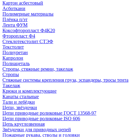
Картон асбестовый
Асботкани
Полимерные материалы
Плёнка п/эт
Лента ФУМ
Коксофторопласт Ф4К20
Фторопласт Ф4
Стеклотекстолит СТЭФ
Текстолит
Полиуретан
Капролон
Полиацеталь
Стропы, стяжные ремни, такелаж
Стропы
Стяжные системы крепления груза, эспандеры, тросы тента
Такелаж
Крюки и комплектующие
Канаты стальные
Тали и лебёдки
Цепи, звёздочки
Цепи приводные роликовые ГОСТ 13568-97
Цепи приводные роликовые ISO 606
Цепь круглозвенная
Звёздочки для приводных цепей
Пожарные рукава, стволы и головки