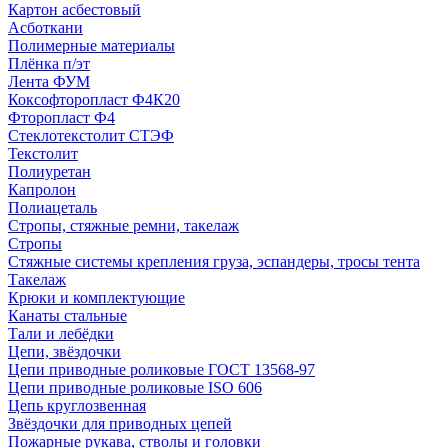
Картон асбестовый
Асботкани
Полимерные материалы
Плёнка п/эт
Лента ФУМ
Коксофторопласт Ф4К20
Фторопласт Ф4
Стеклотекстолит СТЭФ
Текстолит
Полиуретан
Капролон
Полиацеталь
Стропы, стяжные ремни, такелаж
Стропы
Стяжные системы крепления груза, эспандеры, тросы тента
Такелаж
Крюки и комплектующие
Канаты стальные
Тали и лебёдки
Цепи, звёздочки
Цепи приводные роликовые ГОСТ 13568-97
Цепи приводные роликовые ISO 606
Цепь круглозвенная
Звёздочки для приводных цепей
Пожарные рукава, стволы и головки