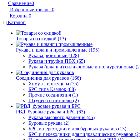
Сравнение
0
Избранные товары
0
Корзина
0
Каталог
Товары со скидкой (13)
Рукава и шланги промышленные (195)
Рукава резиновые (128)
Рукава и трубки ПВХ (65)
Рукава (шланги) силиконовые и полиуретановые (2
Соединения для рукавов (166)
Хомуты и штуцера (75)
БРС типа Камлок (88)
Прочие соединения (1)
Штуцера и ниппели (2)
РВД, буровые рукава и БРС (63)
Рукава высокого давления (45)
Буровые рукава (2)
БРС и переходники для буровых рукавов (13)
БРС и переходники для гидравлических рукавов (2
Пластиковая спиральная защита для РВД (1)