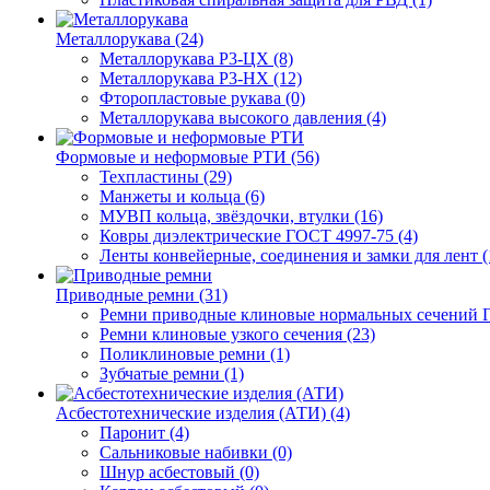
Металлорукава (24)
Металлорукава Р3-ЦХ (8)
Металлорукава Р3-НХ (12)
Фторопластовые рукава (0)
Металлорукава высокого давления (4)
Формовые и неформовые РТИ (56)
Техпластины (29)
Манжеты и кольца (6)
МУВП кольца, звёздочки, втулки (16)
Ковры диэлектрические ГОСТ 4997-75 (4)
Ленты конвейерные, соединения и замки для лент (
Приводные ремни (31)
Ремни приводные клиновые нормальных сечений Г
Ремни клиновые узкого сечения (23)
Поликлиновые ремни (1)
Зубчатые ремни (1)
Асбестотехнические изделия (АТИ) (4)
Паронит (4)
Сальниковые набивки (0)
Шнур асбестовый (0)