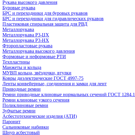
Рукава высокого давления
Буровые рукава
БРС и переходники для буровых рукавов
БРС и переходники для гидравлических рукавов
Пластиковая спиральная защита для РВД
Металлорукава
Металлорукава Р3-ЦХ
Металлорукава Р3-НХ
Фторопластовые рукава
Металлорукава высокого давления
Формовые и неформовые РТИ
Техпластины
Манжеты и кольца
МУВП кольца, звёздочки, втулки
Ковры диэлектрические ГОСТ 4997-75
Ленты конвейерные, соединения и замки для лент
Приводные ремни
Ремни приводные клиновые нормальных сечений ГОСТ 1284.1
Ремни клиновые узкого сечения
Поликлиновые ремни
Зубчатые ремни
Асбестотехнические изделия (АТИ)
Паронит
Сальниковые набивки
Шнур асбестовый