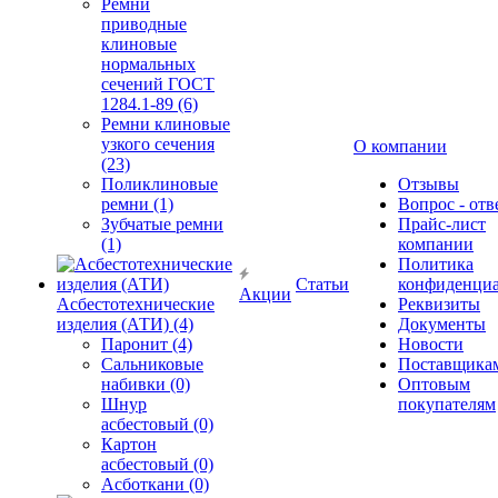
Ремни
приводные
клиновые
нормальных
сечений ГОСТ
1284.1-89 (6)
Ремни клиновые
узкого сечения
О компании
(23)
Поликлиновые
Отзывы
ремни (1)
Вопрос - отв
Зубчатые ремни
Прайс-лист
(1)
компании
Политика
Статьи
конфиденциа
Акции
Асбестотехнические
Реквизиты
изделия (АТИ) (4)
Документы
Паронит (4)
Новости
Сальниковые
Поставщика
набивки (0)
Оптовым
Шнур
покупателям
асбестовый (0)
Картон
асбестовый (0)
Асботкани (0)