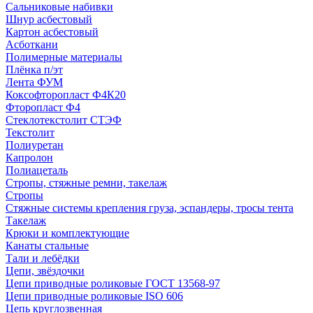
Сальниковые набивки
Шнур асбестовый
Картон асбестовый
Асботкани
Полимерные материалы
Плёнка п/эт
Лента ФУМ
Коксофторопласт Ф4К20
Фторопласт Ф4
Стеклотекстолит СТЭФ
Текстолит
Полиуретан
Капролон
Полиацеталь
Стропы, стяжные ремни, такелаж
Стропы
Стяжные системы крепления груза, эспандеры, тросы тента
Такелаж
Крюки и комплектующие
Канаты стальные
Тали и лебёдки
Цепи, звёздочки
Цепи приводные роликовые ГОСТ 13568-97
Цепи приводные роликовые ISO 606
Цепь круглозвенная