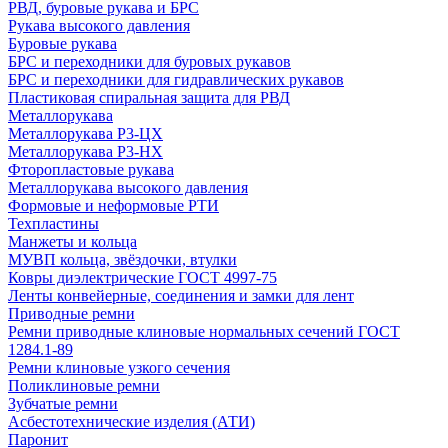
РВД, буровые рукава и БРС
Рукава высокого давления
Буровые рукава
БРС и переходники для буровых рукавов
БРС и переходники для гидравлических рукавов
Пластиковая спиральная защита для РВД
Металлорукава
Металлорукава Р3-ЦХ
Металлорукава Р3-НХ
Фторопластовые рукава
Металлорукава высокого давления
Формовые и неформовые РТИ
Техпластины
Манжеты и кольца
МУВП кольца, звёздочки, втулки
Ковры диэлектрические ГОСТ 4997-75
Ленты конвейерные, соединения и замки для лент
Приводные ремни
Ремни приводные клиновые нормальных сечений ГОСТ
1284.1-89
Ремни клиновые узкого сечения
Поликлиновые ремни
Зубчатые ремни
Асбестотехнические изделия (АТИ)
Паронит