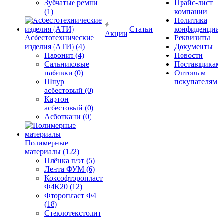
Зубчатые ремни
Прайс-лист
(1)
компании
Политика
Статьи
конфиденциа
Акции
Асбестотехнические
Реквизиты
изделия (АТИ) (4)
Документы
Паронит (4)
Новости
Сальниковые
Поставщика
набивки (0)
Оптовым
Шнур
покупателям
асбестовый (0)
Картон
асбестовый (0)
Асботкани (0)
Полимерные
материалы (122)
Плёнка п/эт (5)
Лента ФУМ (6)
Коксофторопласт
Ф4К20 (12)
Фторопласт Ф4
(18)
Стеклотекстолит