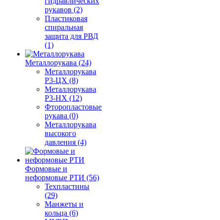
гидравлических
рукавов (2)
Пластиковая
спиральная
защита для РВД
(1)
Металлорукава (24)
Металлорукава
Р3-ЦХ (8)
Металлорукава
Р3-НХ (12)
Фторопластовые
рукава (0)
Металлорукава
высокого
давления (4)
Формовые и
неформовые РТИ (56)
Техпластины
(29)
Манжеты и
кольца (6)