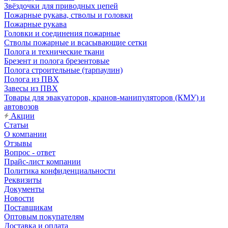
Звёздочки для приводных цепей
Пожарные рукава, стволы и головки
Пожарные рукава
Головки и соединения пожарные
Стволы пожарные и всасывающие сетки
Полога и технические ткани
Брезент и полога брезентовые
Полога строительные (тарпаулин)
Полога из ПВХ
Завесы из ПВХ
Товары для эвакуаторов, кранов-манипуляторов (КМУ) и
автовозов
Акции
Статьи
О компании
Отзывы
Вопрос - ответ
Прайс-лист компании
Политика конфиденциальности
Реквизиты
Документы
Новости
Поставщикам
Оптовым покупателям
Доставка и оплата