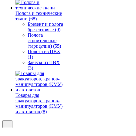
Полога и технические
ткани (68)
Брезент и полога
брезентовые (9)
Полога
строительные
(тарпаулин) (55)
Полога из ПВХ
(1)
Завесы из ПВХ
(3)
Товары для
эвакуаторов, кранов-
манипуляторов (КМУ)
и автовозов (8)