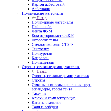
Картон асбестовый
Асботкани
Полимерные материалы
Назад
Полимерные материалы
Плёнка п/эт
Лента ФУМ
Коксофторопласт Ф4К20
Фторопласт Ф4
Стеклотекстолит СТЭФ
Текстолит
Полиуретан
Капролон
Полиацеталь
Стропы, стяжные ремни, такелаж
Назад
Стропы, стяжные ремни, такелаж
Стропы
Стяжные системы крепления груза,
эспандеры, тросы тента
Такелаж
Крюки и комплектующие
Канаты стальные
Тали и лебёдки