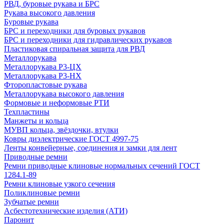
РВД, буровые рукава и БРС
Рукава высокого давления
Буровые рукава
БРС и переходники для буровых рукавов
БРС и переходники для гидравлических рукавов
Пластиковая спиральная защита для РВД
Металлорукава
Металлорукава Р3-ЦХ
Металлорукава Р3-НХ
Фторопластовые рукава
Металлорукава высокого давления
Формовые и неформовые РТИ
Техпластины
Манжеты и кольца
МУВП кольца, звёздочки, втулки
Ковры диэлектрические ГОСТ 4997-75
Ленты конвейерные, соединения и замки для лент
Приводные ремни
Ремни приводные клиновые нормальных сечений ГОСТ
1284.1-89
Ремни клиновые узкого сечения
Поликлиновые ремни
Зубчатые ремни
Асбестотехнические изделия (АТИ)
Паронит