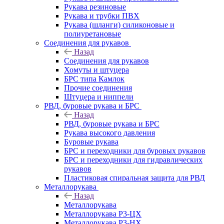
Рукава резиновые
Рукава и трубки ПВХ
Рукава (шланги) силиконовые и
полиуретановые
Соединения для рукавов
Назад
Соединения для рукавов
Хомуты и штуцера
БРС типа Камлок
Прочие соединения
Штуцера и ниппели
РВД, буровые рукава и БРС
Назад
РВД, буровые рукава и БРС
Рукава высокого давления
Буровые рукава
БРС и переходники для буровых рукавов
БРС и переходники для гидравлических
рукавов
Пластиковая спиральная защита для РВД
Металлорукава
Назад
Металлорукава
Металлорукава Р3-ЦХ
Металлорукава Р3-НХ