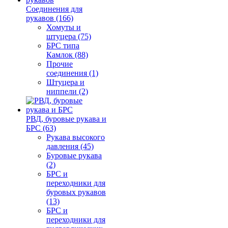
Соединения для
рукавов (166)
Хомуты и
штуцера (75)
БРС типа
Камлок (88)
Прочие
соединения (1)
Штуцера и
ниппели (2)
РВД, буровые рукава и
БРС (63)
Рукава высокого
давления (45)
Буровые рукава
(2)
БРС и
переходники для
буровых рукавов
(13)
БРС и
переходники для