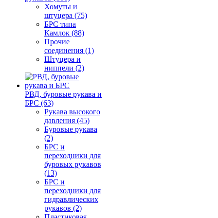
Хомуты и
штуцера (75)
БРС типа
Камлок (88)
Прочие
соединения (1)
Штуцера и
ниппели (2)
РВД, буровые рукава и
БРС (63)
Рукава высокого
давления (45)
Буровые рукава
(2)
БРС и
переходники для
буровых рукавов
(13)
БРС и
переходники для
гидравлических
рукавов (2)
Пластиковая