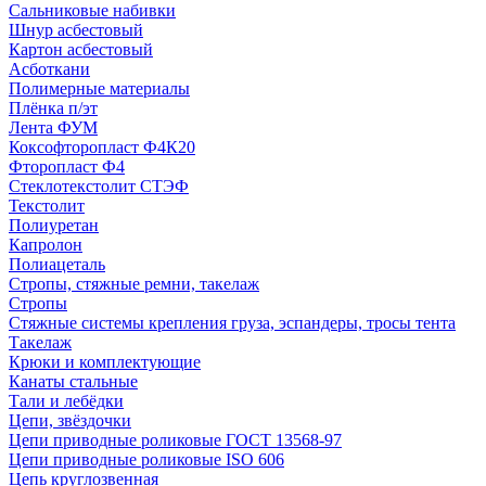
Сальниковые набивки
Шнур асбестовый
Картон асбестовый
Асботкани
Полимерные материалы
Плёнка п/эт
Лента ФУМ
Коксофторопласт Ф4К20
Фторопласт Ф4
Стеклотекстолит СТЭФ
Текстолит
Полиуретан
Капролон
Полиацеталь
Стропы, стяжные ремни, такелаж
Стропы
Стяжные системы крепления груза, эспандеры, тросы тента
Такелаж
Крюки и комплектующие
Канаты стальные
Тали и лебёдки
Цепи, звёздочки
Цепи приводные роликовые ГОСТ 13568-97
Цепи приводные роликовые ISO 606
Цепь круглозвенная