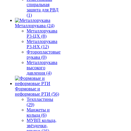
спиральная
защита для РВД
(1)
Металлорукава (24)
Металлорукава
Р3-ЦХ (8)
Металлорукава
Р3-НХ (12)
Фторопластовые
рукава (0)
Металлорукава
высокого
давления (4)
Формовые и
неформовые РТИ (56)
Техпластины
(29)
Манжеты и
кольца (6)
МУВП кольца,
звёздочки,
втулки (16)