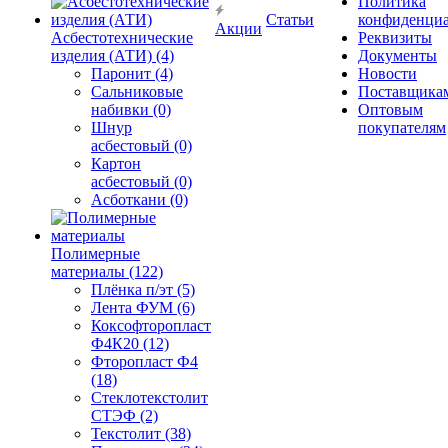
Политика
Статьи
конфиденциа
Акции
Асбестотехнические
Реквизиты
изделия (АТИ) (4)
Документы
Паронит (4)
Новости
Сальниковые
Поставщика
набивки (0)
Оптовым
Шнур
покупателям
асбестовый (0)
Картон
асбестовый (0)
Асботкани (0)
Полимерные
материалы (122)
Плёнка п/эт (5)
Лента ФУМ (6)
Коксофторопласт
Ф4К20 (12)
Фторопласт Ф4
(18)
Стеклотекстолит
СТЭФ (2)
Текстолит (38)