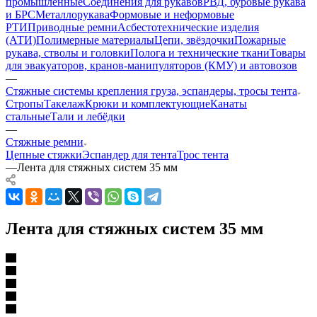
промышленные
Соединения для рукавов
РВД, буровые рукава
и БРС
Металлорукава
Формовые и неформовые
РТИ
Приводные ремни
Асбестотехнические изделия
(АТИ)
Полимерные материалы
Цепи, звёздочки
Пожарные
рукава, стволы и головки
Полога и технические ткани
Товары
для эвакуаторов, кранов-манипуляторов (КМУ) и автовозов
—
Стяжные системы крепления груза, эспандеры, тросы тента
Стропы
Такелаж
Крюки и комплектующие
Канаты
стальные
Тали и лебёдки
—
Стяжные ремни
Цепные стяжки
Эспандер для тента
Трос тента
—
Лента для стяжных систем 35 мм
Лента для стяжных систем 35 мм