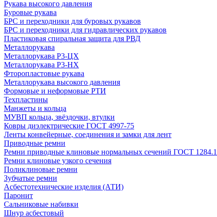
Рукава высокого давления
Буровые рукава
БРС и переходники для буровых рукавов
БРС и переходники для гидравлических рукавов
Пластиковая спиральная защита для РВД
Металлорукава
Металлорукава Р3-ЦХ
Металлорукава Р3-НХ
Фторопластовые рукава
Металлорукава высокого давления
Формовые и неформовые РТИ
Техпластины
Манжеты и кольца
МУВП кольца, звёздочки, втулки
Ковры диэлектрические ГОСТ 4997-75
Ленты конвейерные, соединения и замки для лент
Приводные ремни
Ремни приводные клиновые нормальных сечений ГОСТ 1284.1
Ремни клиновые узкого сечения
Поликлиновые ремни
Зубчатые ремни
Асбестотехнические изделия (АТИ)
Паронит
Сальниковые набивки
Шнур асбестовый