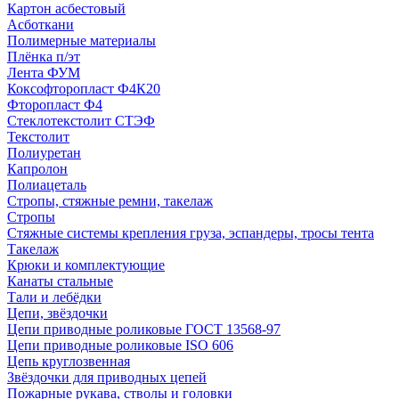
Картон асбестовый
Асботкани
Полимерные материалы
Плёнка п/эт
Лента ФУМ
Коксофторопласт Ф4К20
Фторопласт Ф4
Стеклотекстолит СТЭФ
Текстолит
Полиуретан
Капролон
Полиацеталь
Стропы, стяжные ремни, такелаж
Стропы
Стяжные системы крепления груза, эспандеры, тросы тента
Такелаж
Крюки и комплектующие
Канаты стальные
Тали и лебёдки
Цепи, звёздочки
Цепи приводные роликовые ГОСТ 13568-97
Цепи приводные роликовые ISO 606
Цепь круглозвенная
Звёздочки для приводных цепей
Пожарные рукава, стволы и головки