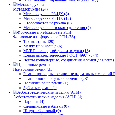
Металлорукава (24)
Металлорукава Р3-ЦХ (8)
Металлорукава Р3-НХ (12)
Фторопластовые рукава (0)
Металлорукава высокого давления (4)
Формовые и неформовые РТИ (56)
Техпластины (29)
Манжеты и кольца (6)
МУВП кольца, звёздочки, втулки (16)
Ковры диэлектрические ГОСТ 4997-75 (4)
Ленты конвейерные, соединения и замки для лент (
Приводные ремни (31)
Ремни приводные клиновые нормальных сечений Г
Ремни клиновые узкого сечения (23)
Поликлиновые ремни (1)
Зубчатые ремни (1)
Асбестотехнические изделия (АТИ) (4)
Паронит (4)
Сальниковые набивки (0)
Шнур асбестовый (0)