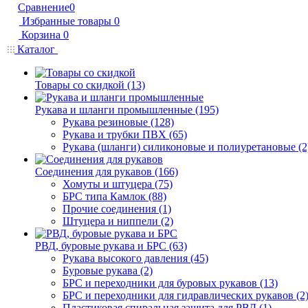
Сравнение
0
Избранные товары
0
Корзина
0
Каталог
Товары со скидкой (13)
Рукава и шланги промышленные (195)
Рукава резиновые (128)
Рукава и трубки ПВХ (65)
Рукава (шланги) силиконовые и полиуретановые (2
Соединения для рукавов (166)
Хомуты и штуцера (75)
БРС типа Камлок (88)
Прочие соединения (1)
Штуцера и ниппели (2)
РВД, буровые рукава и БРС (63)
Рукава высокого давления (45)
Буровые рукава (2)
БРС и переходники для буровых рукавов (13)
БРС и переходники для гидравлических рукавов (2
Пластиковая спиральная защита для РВД (1)