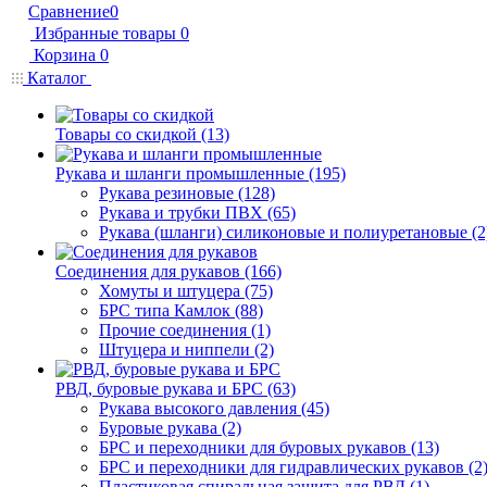
Сравнение
0
Избранные товары
0
Корзина
0
Каталог
Товары со скидкой (13)
Рукава и шланги промышленные (195)
Рукава резиновые (128)
Рукава и трубки ПВХ (65)
Рукава (шланги) силиконовые и полиуретановые (2
Соединения для рукавов (166)
Хомуты и штуцера (75)
БРС типа Камлок (88)
Прочие соединения (1)
Штуцера и ниппели (2)
РВД, буровые рукава и БРС (63)
Рукава высокого давления (45)
Буровые рукава (2)
БРС и переходники для буровых рукавов (13)
БРС и переходники для гидравлических рукавов (2
Пластиковая спиральная защита для РВД (1)