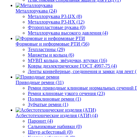
Металлорукава (24)
Металлорукава Р3-ЦХ (8)
Металлорукава Р3-НХ (12)
Фторопластовые рукава (0)
Металлорукава высокого давления (4)
Формовые и неформовые РТИ (56)
Техпластины (29)
Манжеты и кольца (6)
МУВП кольца, звёздочки, втулки (16)
Ковры диэлектрические ГОСТ 4997-75 (4)
Ленты конвейерные, соединения и замки для лент (
Приводные ремни (31)
Ремни приводные клиновые нормальных сечений Г
Ремни клиновые узкого сечения (23)
Поликлиновые ремни (1)
Зубчатые ремни (1)
Асбестотехнические изделия (АТИ) (4)
Паронит (4)
Сальниковые набивки (0)
Шнур асбестовый (0)