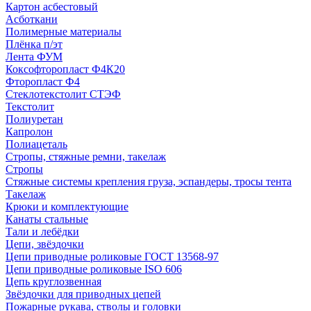
Картон асбестовый
Асботкани
Полимерные материалы
Плёнка п/эт
Лента ФУМ
Коксофторопласт Ф4К20
Фторопласт Ф4
Стеклотекстолит СТЭФ
Текстолит
Полиуретан
Капролон
Полиацеталь
Стропы, стяжные ремни, такелаж
Стропы
Стяжные системы крепления груза, эспандеры, тросы тента
Такелаж
Крюки и комплектующие
Канаты стальные
Тали и лебёдки
Цепи, звёздочки
Цепи приводные роликовые ГОСТ 13568-97
Цепи приводные роликовые ISO 606
Цепь круглозвенная
Звёздочки для приводных цепей
Пожарные рукава, стволы и головки