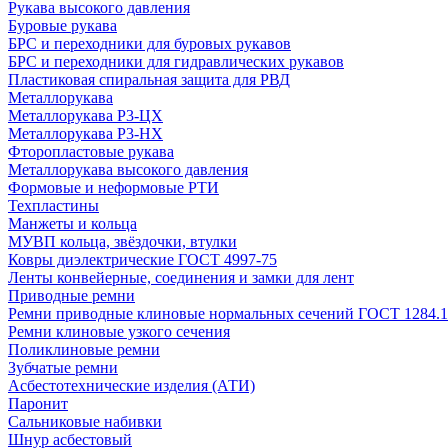
Рукава высокого давления
Буровые рукава
БРС и переходники для буровых рукавов
БРС и переходники для гидравлических рукавов
Пластиковая спиральная защита для РВД
Металлорукава
Металлорукава Р3-ЦХ
Металлорукава Р3-НХ
Фторопластовые рукава
Металлорукава высокого давления
Формовые и неформовые РТИ
Техпластины
Манжеты и кольца
МУВП кольца, звёздочки, втулки
Ковры диэлектрические ГОСТ 4997-75
Ленты конвейерные, соединения и замки для лент
Приводные ремни
Ремни приводные клиновые нормальных сечений ГОСТ 1284.1
Ремни клиновые узкого сечения
Поликлиновые ремни
Зубчатые ремни
Асбестотехнические изделия (АТИ)
Паронит
Сальниковые набивки
Шнур асбестовый