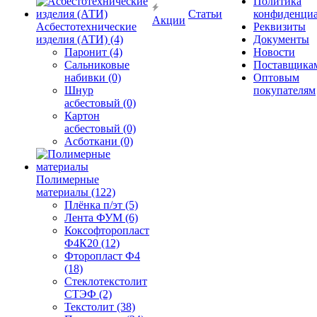
Политика
Статьи
конфиденциа
Акции
Асбестотехнические
Реквизиты
изделия (АТИ) (4)
Документы
Паронит (4)
Новости
Сальниковые
Поставщика
набивки (0)
Оптовым
Шнур
покупателям
асбестовый (0)
Картон
асбестовый (0)
Асботкани (0)
Полимерные
материалы (122)
Плёнка п/эт (5)
Лента ФУМ (6)
Коксофторопласт
Ф4К20 (12)
Фторопласт Ф4
(18)
Стеклотекстолит
СТЭФ (2)
Текстолит (38)