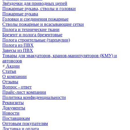
Звёздочки для приводных цепей
Пожарные рукава, стволы и головки
Пожарные рукава
Головки и соединения пожарные
Стволы пожарные и всасывающие сетки
Полога и технические ткани
Брезент и полога брезентовые
Полога строительные (тарпаулин)
Полога из ПВХ
Завесы из ПВХ
Товары для эвакуаторов, кранов-манипуляторов (КМУ) и
автовозов
Акции
Статьи
О компании
Отзывы
Вопрос - ответ
Прайс-лист компании
Политика конфиденциальности
Реквизиты
Документы
Новости
Поставщикам
Оптовым покупателям
Доставка и оплата