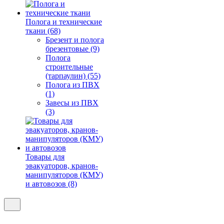
Полога и технические
ткани (68)
Брезент и полога
брезентовые (9)
Полога
строительные
(тарпаулин) (55)
Полога из ПВХ
(1)
Завесы из ПВХ
(3)
Товары для
эвакуаторов, кранов-
манипуляторов (КМУ)
и автовозов (8)