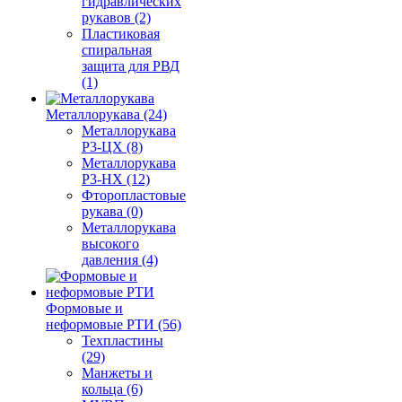
гидравлических
рукавов (2)
Пластиковая
спиральная
защита для РВД
(1)
Металлорукава (24)
Металлорукава
Р3-ЦХ (8)
Металлорукава
Р3-НХ (12)
Фторопластовые
рукава (0)
Металлорукава
высокого
давления (4)
Формовые и
неформовые РТИ (56)
Техпластины
(29)
Манжеты и
кольца (6)