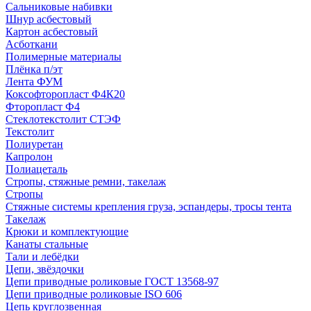
Сальниковые набивки
Шнур асбестовый
Картон асбестовый
Асботкани
Полимерные материалы
Плёнка п/эт
Лента ФУМ
Коксофторопласт Ф4К20
Фторопласт Ф4
Стеклотекстолит СТЭФ
Текстолит
Полиуретан
Капролон
Полиацеталь
Стропы, стяжные ремни, такелаж
Стропы
Стяжные системы крепления груза, эспандеры, тросы тента
Такелаж
Крюки и комплектующие
Канаты стальные
Тали и лебёдки
Цепи, звёздочки
Цепи приводные роликовые ГОСТ 13568-97
Цепи приводные роликовые ISO 606
Цепь круглозвенная