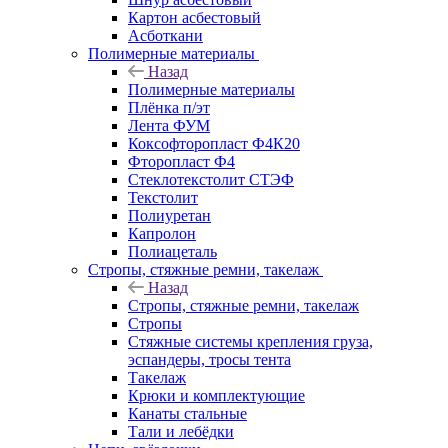
Картон асбестовый
Асботкани
Полимерные материалы
Назад
Полимерные материалы
Плёнка п/эт
Лента ФУМ
Коксофторопласт Ф4К20
Фторопласт Ф4
Стеклотекстолит СТЭФ
Текстолит
Полиуретан
Капролон
Полиацеталь
Стропы, стяжные ремни, такелаж
Назад
Стропы, стяжные ремни, такелаж
Стропы
Стяжные системы крепления груза,
эспандеры, тросы тента
Такелаж
Крюки и комплектующие
Канаты стальные
Тали и лебёдки