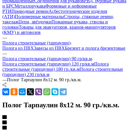
промышленные
Соединения для рукавов
РВД, буровые рукава
и БРС
Металлорукава
Формовые и неформовые
РТИ
Приводные ремни
Асбестотехнические изделия
(АТИ)
Полимерные материалы
Стропы, стяжные ремни,
такелаж
Цепи, звёздочки
Пожарные рукава, стволы и
головки
Товары для эвакуаторов, кранов-манипуляторов
(КМУ) и автовозов
—
Полога строительные (тарпаулин)
Полога из ПВХ
Завесы из ПВХ
Брезент и полога брезентовые
—
Полога строительные (тарпаулин) 90 гр/кв.м
Полога строительные (тарпаулин) 120 гр/кв.м
Полога
строительные (тарпаулин) 180 гр./кв.м
Полога строительные
(тарпаулин) 230 гр/кв.м
—
Полог Тарпаулин 8х12 м. 90 гр./кв.м.
Полог Тарпаулин 8х12 м. 90 гр./кв.м.