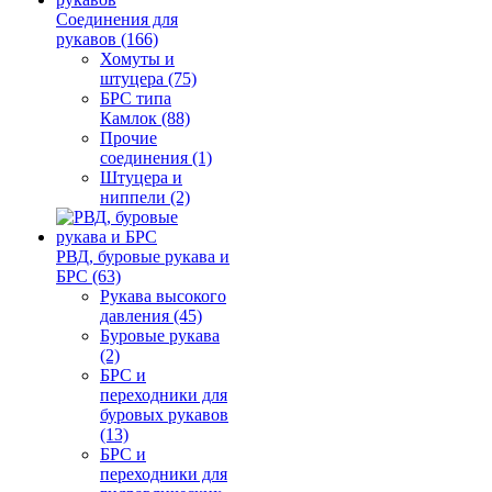
Соединения для
рукавов (166)
Хомуты и
штуцера (75)
БРС типа
Камлок (88)
Прочие
соединения (1)
Штуцера и
ниппели (2)
РВД, буровые рукава и
БРС (63)
Рукава высокого
давления (45)
Буровые рукава
(2)
БРС и
переходники для
буровых рукавов
(13)
БРС и
переходники для