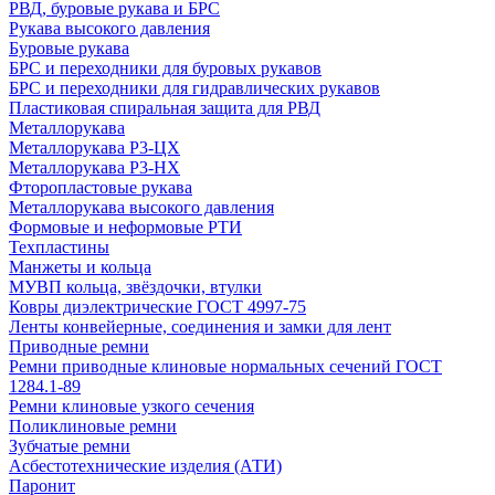
РВД, буровые рукава и БРС
Рукава высокого давления
Буровые рукава
БРС и переходники для буровых рукавов
БРС и переходники для гидравлических рукавов
Пластиковая спиральная защита для РВД
Металлорукава
Металлорукава Р3-ЦХ
Металлорукава Р3-НХ
Фторопластовые рукава
Металлорукава высокого давления
Формовые и неформовые РТИ
Техпластины
Манжеты и кольца
МУВП кольца, звёздочки, втулки
Ковры диэлектрические ГОСТ 4997-75
Ленты конвейерные, соединения и замки для лент
Приводные ремни
Ремни приводные клиновые нормальных сечений ГОСТ
1284.1-89
Ремни клиновые узкого сечения
Поликлиновые ремни
Зубчатые ремни
Асбестотехнические изделия (АТИ)
Паронит