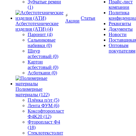
Зубчатые ремни
Прайс-лист
(1)
компании
Политика
Статьи
конфиденциа
Акции
Асбестотехнические
Реквизиты
изделия (АТИ) (4)
Документы
Паронит (4)
Новости
Сальниковые
Поставщика
набивки (0)
Оптовым
Шнур
покупателям
асбестовый (0)
Картон
асбестовый (0)
Асботкани (0)
Полимерные
материалы (122)
Плёнка п/эт (5)
Лента ФУМ (6)
Коксофторопласт
Ф4К20 (12)
Фторопласт Ф4
(18)
Стеклотекстолит