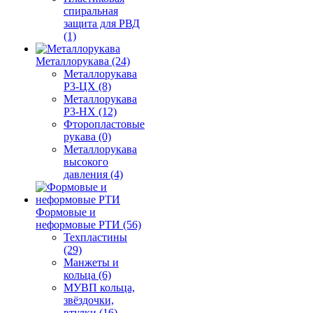
спиральная
защита для РВД
(1)
Металлорукава (24)
Металлорукава
Р3-ЦХ (8)
Металлорукава
Р3-НХ (12)
Фторопластовые
рукава (0)
Металлорукава
высокого
давления (4)
Формовые и
неформовые РТИ (56)
Техпластины
(29)
Манжеты и
кольца (6)
МУВП кольца,
звёздочки,
втулки (16)