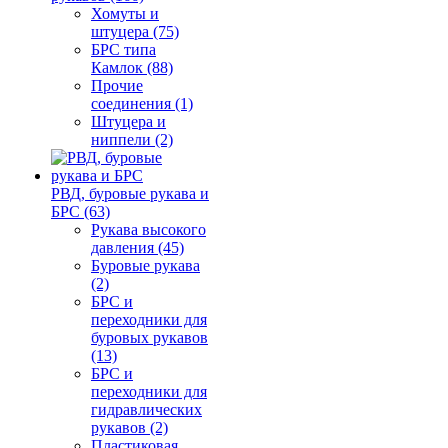
Хомуты и
штуцера (75)
БРС типа
Камлок (88)
Прочие
соединения (1)
Штуцера и
ниппели (2)
РВД, буровые рукава и
БРС (63)
Рукава высокого
давления (45)
Буровые рукава
(2)
БРС и
переходники для
буровых рукавов
(13)
БРС и
переходники для
гидравлических
рукавов (2)
Пластиковая