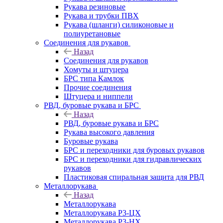
Рукава резиновые
Рукава и трубки ПВХ
Рукава (шланги) силиконовые и
полиуретановые
Соединения для рукавов
Назад
Соединения для рукавов
Хомуты и штуцера
БРС типа Камлок
Прочие соединения
Штуцера и ниппели
РВД, буровые рукава и БРС
Назад
РВД, буровые рукава и БРС
Рукава высокого давления
Буровые рукава
БРС и переходники для буровых рукавов
БРС и переходники для гидравлических
рукавов
Пластиковая спиральная защита для РВД
Металлорукава
Назад
Металлорукава
Металлорукава Р3-ЦХ
Металлорукава Р3-НХ