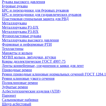
Рукава высокого давления
Буровые рукава
БРС и переходники для буровых рукавов
БРС и переходники для гидравлических рукавов
Пластиковая спиральная защита для РВД
Металлорукава
Металлорукава Р3-ЦХ
Металлорукава Р3-НХ
Фторопластовые рукава
Металлорукава высокого давления
Формовые и неформовые РТИ
Техпластины
Манжеты и кольца
МУВП кольца, звёздочки, втулки
Ковры диэлектрические ГОСТ 4997-75
Ленты конвейерные, соединения и замки для лент
Приводные ремни
Ремни приводные клиновые нормальных сечений ГОСТ 1284.1
Ремни клиновые узкого сечения
Поликлиновые ремни
Зубчатые ремни
Асбестотехнические изделия (АТИ)
Паронит
Сальниковые набивки
Шнур асбестовый