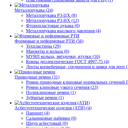
Металлорукава (24)
Металлорукава Р3-ЦХ (8)
Металлорукава Р3-НХ (12)
Фторопластовые рукава (0)
Металлорукава высокого давления (4)
Формовые и неформовые РТИ (56)
Техпластины (29)
Манжеты и кольца (6)
МУВП кольца, звёздочки, втулки (16)
Ковры диэлектрические ГОСТ 4997-75 (4)
Ленты конвейерные, соединения и замки для лент (
Приводные ремни (31)
Ремни приводные клиновые нормальных сечений Г
Ремни клиновые узкого сечения (23)
Поликлиновые ремни (1)
Зубчатые ремни (1)
Асбестотехнические изделия (АТИ) (4)
Паронит (4)
Сальниковые набивки (0)
Шнур асбестовый (0)