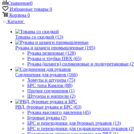
Сравнение
0
Избранные товары
0
Корзина
0
Каталог
Товары со скидкой (13)
Рукава и шланги промышленные (195)
Рукава резиновые (128)
Рукава и трубки ПВХ (65)
Рукава (шланги) силиконовые и полиуретановые (2
Соединения для рукавов (166)
Хомуты и штуцера (75)
БРС типа Камлок (88)
Прочие соединения (1)
Штуцера и ниппели (2)
РВД, буровые рукава и БРС (63)
Рукава высокого давления (45)
Буровые рукава (2)
БРС и переходники для буровых рукавов (13)
БРС и переходники для гидравлических рукавов (2
Пластиковая спиральная защита для РВД (1)