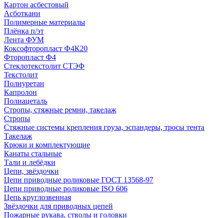
Картон асбестовый
Асботкани
Полимерные материалы
Плёнка п/эт
Лента ФУМ
Коксофторопласт Ф4К20
Фторопласт Ф4
Стеклотекстолит СТЭФ
Текстолит
Полиуретан
Капролон
Полиацеталь
Стропы, стяжные ремни, такелаж
Стропы
Стяжные системы крепления груза, эспандеры, тросы тента
Такелаж
Крюки и комплектующие
Канаты стальные
Тали и лебёдки
Цепи, звёздочки
Цепи приводные роликовые ГОСТ 13568-97
Цепи приводные роликовые ISO 606
Цепь круглозвенная
Звёздочки для приводных цепей
Пожарные рукава, стволы и головки