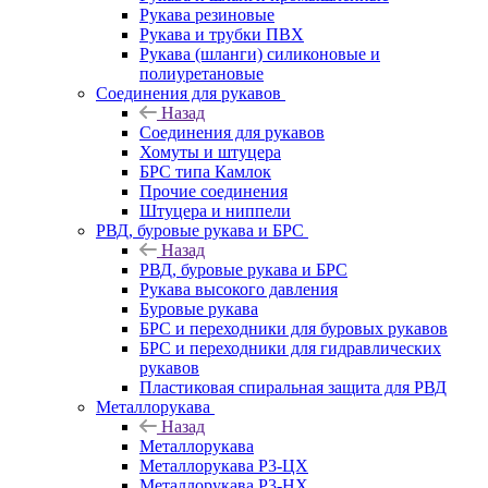
Рукава резиновые
Рукава и трубки ПВХ
Рукава (шланги) силиконовые и
полиуретановые
Соединения для рукавов
Назад
Соединения для рукавов
Хомуты и штуцера
БРС типа Камлок
Прочие соединения
Штуцера и ниппели
РВД, буровые рукава и БРС
Назад
РВД, буровые рукава и БРС
Рукава высокого давления
Буровые рукава
БРС и переходники для буровых рукавов
БРС и переходники для гидравлических
рукавов
Пластиковая спиральная защита для РВД
Металлорукава
Назад
Металлорукава
Металлорукава Р3-ЦХ
Металлорукава Р3-НХ