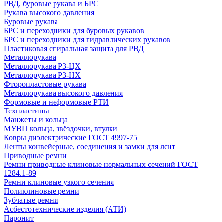
РВД, буровые рукава и БРС
Рукава высокого давления
Буровые рукава
БРС и переходники для буровых рукавов
БРС и переходники для гидравлических рукавов
Пластиковая спиральная защита для РВД
Металлорукава
Металлорукава Р3-ЦХ
Металлорукава Р3-НХ
Фторопластовые рукава
Металлорукава высокого давления
Формовые и неформовые РТИ
Техпластины
Манжеты и кольца
МУВП кольца, звёздочки, втулки
Ковры диэлектрические ГОСТ 4997-75
Ленты конвейерные, соединения и замки для лент
Приводные ремни
Ремни приводные клиновые нормальных сечений ГОСТ
1284.1-89
Ремни клиновые узкого сечения
Поликлиновые ремни
Зубчатые ремни
Асбестотехнические изделия (АТИ)
Паронит