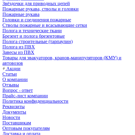
Звёздочки для приводных цепей
Пожарные рукава, стволы и головки
Пожарные рукава
Головки и соединения пожарные
Стволы пожарные и всасывающие сетки
Полога и технические ткани
Брезент и полога брезентовые
Полога строительные (тарпаулин)
Полога из ПВХ
Завесы из ПВХ
Товары для эвакуаторов, кранов-манипуляторов (КМУ) и
автовозов
Акции
Статьи
О компании
Отзывы
Вопрос - ответ
Прайс-лист компании
Политика конфиденциальности
Реквизиты
Документы
Новости
Поставщикам
Оптовым покупателям
Доставка и оплата