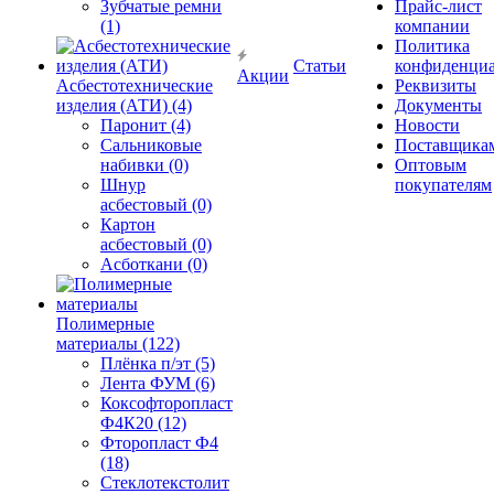
Зубчатые ремни
Прайс-лист
(1)
компании
Политика
Статьи
конфиденциа
Акции
Асбестотехнические
Реквизиты
изделия (АТИ) (4)
Документы
Паронит (4)
Новости
Сальниковые
Поставщика
набивки (0)
Оптовым
Шнур
покупателям
асбестовый (0)
Картон
асбестовый (0)
Асботкани (0)
Полимерные
материалы (122)
Плёнка п/эт (5)
Лента ФУМ (6)
Коксофторопласт
Ф4К20 (12)
Фторопласт Ф4
(18)
Стеклотекстолит