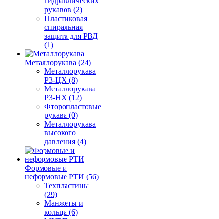
гидравлических
рукавов (2)
Пластиковая
спиральная
защита для РВД
(1)
Металлорукава (24)
Металлорукава
Р3-ЦХ (8)
Металлорукава
Р3-НХ (12)
Фторопластовые
рукава (0)
Металлорукава
высокого
давления (4)
Формовые и
неформовые РТИ (56)
Техпластины
(29)
Манжеты и
кольца (6)