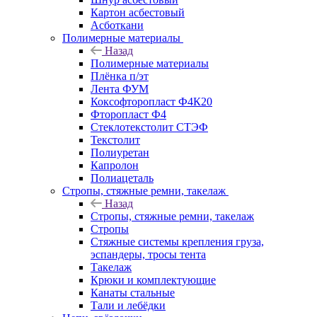
Картон асбестовый
Асботкани
Полимерные материалы
Назад
Полимерные материалы
Плёнка п/эт
Лента ФУМ
Коксофторопласт Ф4К20
Фторопласт Ф4
Стеклотекстолит СТЭФ
Текстолит
Полиуретан
Капролон
Полиацеталь
Стропы, стяжные ремни, такелаж
Назад
Стропы, стяжные ремни, такелаж
Стропы
Стяжные системы крепления груза,
эспандеры, тросы тента
Такелаж
Крюки и комплектующие
Канаты стальные
Тали и лебёдки