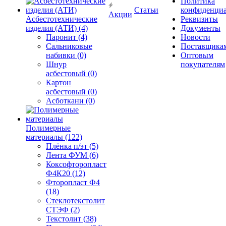
Политика
Статьи
конфиденциа
Акции
Асбестотехнические
Реквизиты
изделия (АТИ) (4)
Документы
Паронит (4)
Новости
Сальниковые
Поставщика
набивки (0)
Оптовым
Шнур
покупателям
асбестовый (0)
Картон
асбестовый (0)
Асботкани (0)
Полимерные
материалы (122)
Плёнка п/эт (5)
Лента ФУМ (6)
Коксофторопласт
Ф4К20 (12)
Фторопласт Ф4
(18)
Стеклотекстолит
СТЭФ (2)
Текстолит (38)