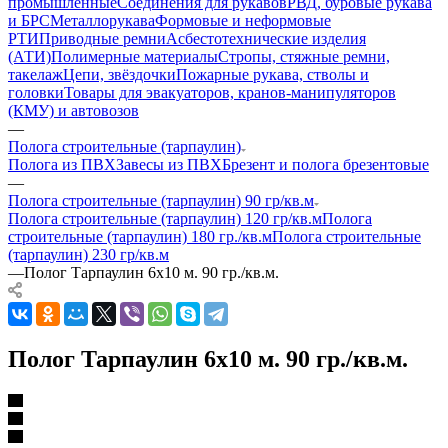
промышленные
Соединения для рукавов
РВД, буровые рукава
и БРС
Металлорукава
Формовые и неформовые
РТИ
Приводные ремни
Асбестотехнические изделия
(АТИ)
Полимерные материалы
Стропы, стяжные ремни,
такелаж
Цепи, звёздочки
Пожарные рукава, стволы и
головки
Товары для эвакуаторов, кранов-манипуляторов
(КМУ) и автовозов
—
Полога строительные (тарпаулин)
Полога из ПВХ
Завесы из ПВХ
Брезент и полога брезентовые
—
Полога строительные (тарпаулин) 90 гр/кв.м
Полога строительные (тарпаулин) 120 гр/кв.м
Полога
строительные (тарпаулин) 180 гр./кв.м
Полога строительные
(тарпаулин) 230 гр/кв.м
—
Полог Тарпаулин 6х10 м. 90 гр./кв.м.
Полог Тарпаулин 6х10 м. 90 гр./кв.м.