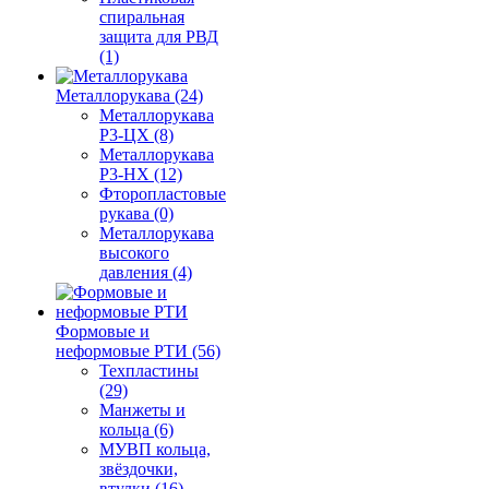
спиральная
защита для РВД
(1)
Металлорукава (24)
Металлорукава
Р3-ЦХ (8)
Металлорукава
Р3-НХ (12)
Фторопластовые
рукава (0)
Металлорукава
высокого
давления (4)
Формовые и
неформовые РТИ (56)
Техпластины
(29)
Манжеты и
кольца (6)
МУВП кольца,
звёздочки,
втулки (16)