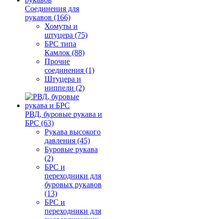
Соединения для
рукавов (166)
Хомуты и
штуцера (75)
БРС типа
Камлок (88)
Прочие
соединения (1)
Штуцера и
ниппели (2)
РВД, буровые рукава и
БРС (63)
Рукава высокого
давления (45)
Буровые рукава
(2)
БРС и
переходники для
буровых рукавов
(13)
БРС и
переходники для