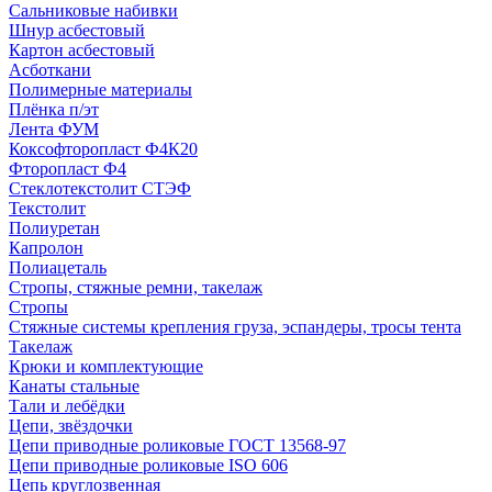
Сальниковые набивки
Шнур асбестовый
Картон асбестовый
Асботкани
Полимерные материалы
Плёнка п/эт
Лента ФУМ
Коксофторопласт Ф4К20
Фторопласт Ф4
Стеклотекстолит СТЭФ
Текстолит
Полиуретан
Капролон
Полиацеталь
Стропы, стяжные ремни, такелаж
Стропы
Стяжные системы крепления груза, эспандеры, тросы тента
Такелаж
Крюки и комплектующие
Канаты стальные
Тали и лебёдки
Цепи, звёздочки
Цепи приводные роликовые ГОСТ 13568-97
Цепи приводные роликовые ISO 606
Цепь круглозвенная