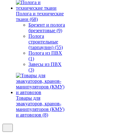
Полога и технические
ткани (68)
Брезент и полога
брезентовые (9)
Полога
строительные
(тарпаулин) (55)
Полога из ПВХ
(1)
Завесы из ПВХ
(3)
Товары для
эвакуаторов, кранов-
манипуляторов (КМУ)
и автовозов (8)