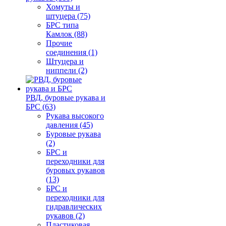
Хомуты и
штуцера (75)
БРС типа
Камлок (88)
Прочие
соединения (1)
Штуцера и
ниппели (2)
РВД, буровые рукава и
БРС (63)
Рукава высокого
давления (45)
Буровые рукава
(2)
БРС и
переходники для
буровых рукавов
(13)
БРС и
переходники для
гидравлических
рукавов (2)
Пластиковая