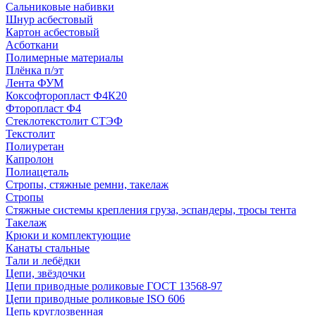
Сальниковые набивки
Шнур асбестовый
Картон асбестовый
Асботкани
Полимерные материалы
Плёнка п/эт
Лента ФУМ
Коксофторопласт Ф4К20
Фторопласт Ф4
Стеклотекстолит СТЭФ
Текстолит
Полиуретан
Капролон
Полиацеталь
Стропы, стяжные ремни, такелаж
Стропы
Стяжные системы крепления груза, эспандеры, тросы тента
Такелаж
Крюки и комплектующие
Канаты стальные
Тали и лебёдки
Цепи, звёздочки
Цепи приводные роликовые ГОСТ 13568-97
Цепи приводные роликовые ISO 606
Цепь круглозвенная