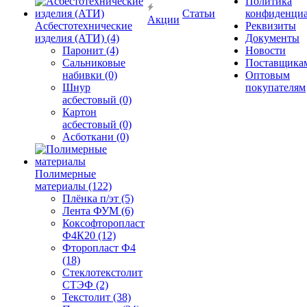
Политика
Статьи
конфиденциа
Акции
Асбестотехнические
Реквизиты
изделия (АТИ) (4)
Документы
Паронит (4)
Новости
Сальниковые
Поставщика
набивки (0)
Оптовым
Шнур
покупателям
асбестовый (0)
Картон
асбестовый (0)
Асботкани (0)
Полимерные
материалы (122)
Плёнка п/эт (5)
Лента ФУМ (6)
Коксофторопласт
Ф4К20 (12)
Фторопласт Ф4
(18)
Стеклотекстолит
СТЭФ (2)
Текстолит (38)