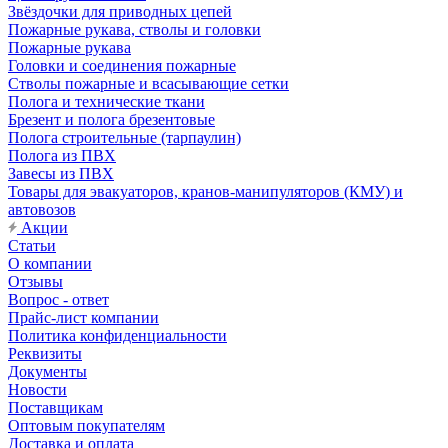
Звёздочки для приводных цепей
Пожарные рукава, стволы и головки
Пожарные рукава
Головки и соединения пожарные
Стволы пожарные и всасывающие сетки
Полога и технические ткани
Брезент и полога брезентовые
Полога строительные (тарпаулин)
Полога из ПВХ
Завесы из ПВХ
Товары для эвакуаторов, кранов-манипуляторов (КМУ) и
автовозов
Акции
Статьи
О компании
Отзывы
Вопрос - ответ
Прайс-лист компании
Политика конфиденциальности
Реквизиты
Документы
Новости
Поставщикам
Оптовым покупателям
Доставка и оплата