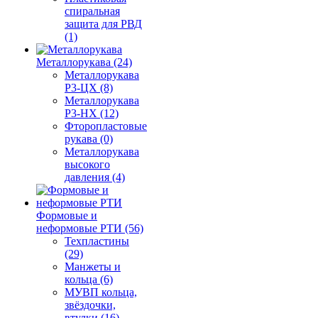
спиральная
защита для РВД
(1)
Металлорукава (24)
Металлорукава
Р3-ЦХ (8)
Металлорукава
Р3-НХ (12)
Фторопластовые
рукава (0)
Металлорукава
высокого
давления (4)
Формовые и
неформовые РТИ (56)
Техпластины
(29)
Манжеты и
кольца (6)
МУВП кольца,
звёздочки,
втулки (16)