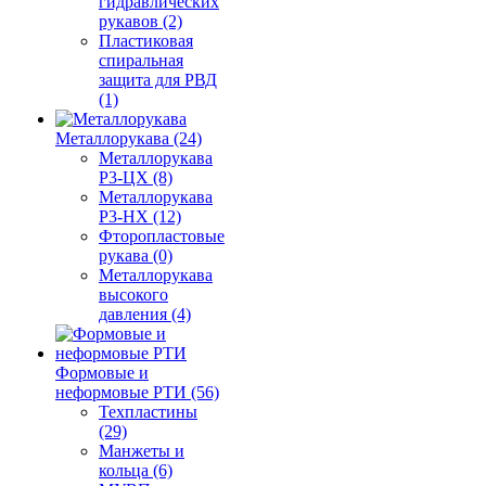
гидравлических
рукавов (2)
Пластиковая
спиральная
защита для РВД
(1)
Металлорукава (24)
Металлорукава
Р3-ЦХ (8)
Металлорукава
Р3-НХ (12)
Фторопластовые
рукава (0)
Металлорукава
высокого
давления (4)
Формовые и
неформовые РТИ (56)
Техпластины
(29)
Манжеты и
кольца (6)