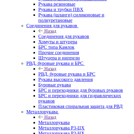
Рукава резиновые
Рукава и трубки ПВХ
Рукава (шланги) силиконовые и
полиуретановые
Соединения для рукавов
Назад
Соединения для рукавов
Хомуты и штуцера
БРС типа Камлок
Прочие соединения
Штуцера и ниппели
РВД, буровые рукава и БРС
Назад
РВД, буровые рукава и БРС
Рукава высокого давления
Буровые рукава
БРС и переходники для буровых рукавов
БРС и переходники для гидравлических
рукавов
Пластиковая спиральная защита для РВД
Металлорукава
Назад
Металлорукава
Металлорукава Р3-ЦХ
Металлорукава Р3-НХ