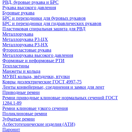
РВД, буровые рукава и БРС
Рукава высокого давления
Буровые рукава
БРС и переходники для буровых рукавов
БРС и переходники для гидравлических рукавов
Пластиковая спиральная защита для РВД
Металлорукава
Металлорукава Р3-ЦХ
Металлорукава Р3-НХ
Фторопластовые рукава
Металлорукава высокого давления
Формовые и неформовые РТИ
Техпластины
Манжеты и кольца
МУВП кольца, звёздочки, втулки
Ковры диэлектрические ГОСТ 4997-75
Ленты конвейерные, соединения и замки для лент
Приводные ремни
Ремни приводные клиновые нормальных сечений ГОСТ
1284.1-89
Ремни клиновые узкого сечения
Поликлиновые ремни
Зубчатые ремни
Асбестотехнические изделия (АТИ)
Паронит