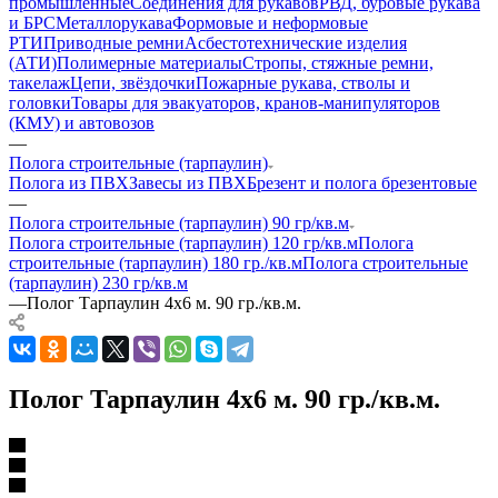
промышленные
Соединения для рукавов
РВД, буровые рукава
и БРС
Металлорукава
Формовые и неформовые
РТИ
Приводные ремни
Асбестотехнические изделия
(АТИ)
Полимерные материалы
Стропы, стяжные ремни,
такелаж
Цепи, звёздочки
Пожарные рукава, стволы и
головки
Товары для эвакуаторов, кранов-манипуляторов
(КМУ) и автовозов
—
Полога строительные (тарпаулин)
Полога из ПВХ
Завесы из ПВХ
Брезент и полога брезентовые
—
Полога строительные (тарпаулин) 90 гр/кв.м
Полога строительные (тарпаулин) 120 гр/кв.м
Полога
строительные (тарпаулин) 180 гр./кв.м
Полога строительные
(тарпаулин) 230 гр/кв.м
—
Полог Тарпаулин 4х6 м. 90 гр./кв.м.
Полог Тарпаулин 4х6 м. 90 гр./кв.м.