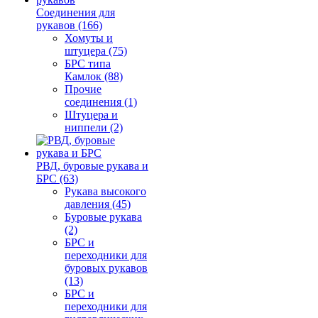
Соединения для
рукавов (166)
Хомуты и
штуцера (75)
БРС типа
Камлок (88)
Прочие
соединения (1)
Штуцера и
ниппели (2)
РВД, буровые рукава и
БРС (63)
Рукава высокого
давления (45)
Буровые рукава
(2)
БРС и
переходники для
буровых рукавов
(13)
БРС и
переходники для