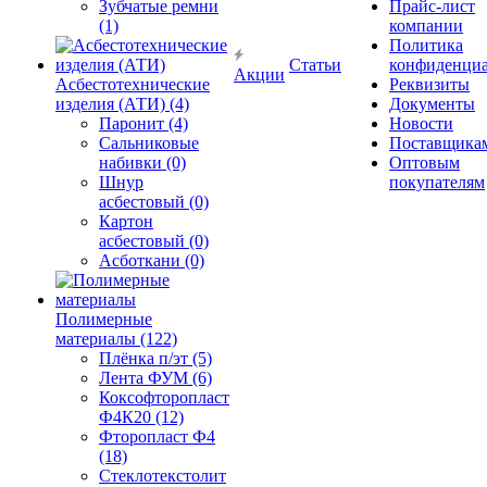
Зубчатые ремни
Прайс-лист
(1)
компании
Политика
Статьи
конфиденциа
Акции
Асбестотехнические
Реквизиты
изделия (АТИ) (4)
Документы
Паронит (4)
Новости
Сальниковые
Поставщика
набивки (0)
Оптовым
Шнур
покупателям
асбестовый (0)
Картон
асбестовый (0)
Асботкани (0)
Полимерные
материалы (122)
Плёнка п/эт (5)
Лента ФУМ (6)
Коксофторопласт
Ф4К20 (12)
Фторопласт Ф4
(18)
Стеклотекстолит