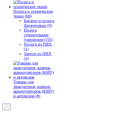
Полога и технические
ткани (68)
Брезент и полога
брезентовые (9)
Полога
строительные
(тарпаулин) (55)
Полога из ПВХ
(1)
Завесы из ПВХ
(3)
Товары для
эвакуаторов, кранов-
манипуляторов (КМУ)
и автовозов (8)