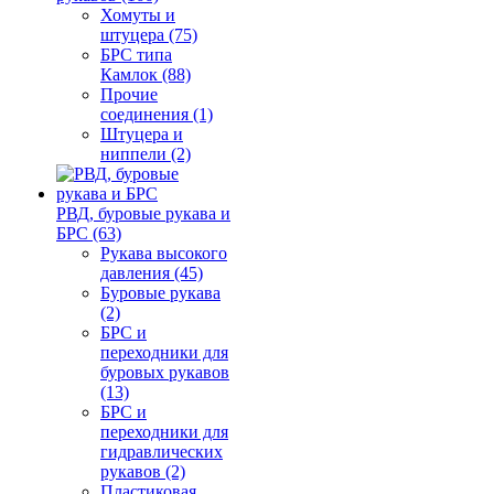
Хомуты и
штуцера (75)
БРС типа
Камлок (88)
Прочие
соединения (1)
Штуцера и
ниппели (2)
РВД, буровые рукава и
БРС (63)
Рукава высокого
давления (45)
Буровые рукава
(2)
БРС и
переходники для
буровых рукавов
(13)
БРС и
переходники для
гидравлических
рукавов (2)
Пластиковая