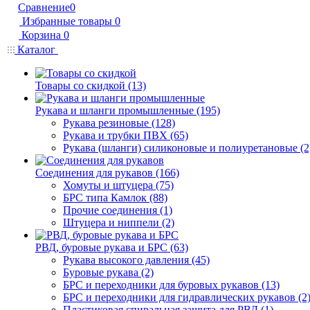
Сравнение
0
Избранные товары
0
Корзина
0
Каталог
Товары со скидкой (13)
Рукава и шланги промышленные (195)
Рукава резиновые (128)
Рукава и трубки ПВХ (65)
Рукава (шланги) силиконовые и полиуретановые (2
Соединения для рукавов (166)
Хомуты и штуцера (75)
БРС типа Камлок (88)
Прочие соединения (1)
Штуцера и ниппели (2)
РВД, буровые рукава и БРС (63)
Рукава высокого давления (45)
Буровые рукава (2)
БРС и переходники для буровых рукавов (13)
БРС и переходники для гидравлических рукавов (2
Пластиковая спиральная защита для РВД (1)