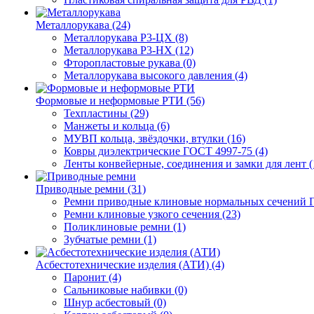
Металлорукава (24)
Металлорукава Р3-ЦХ (8)
Металлорукава Р3-НХ (12)
Фторопластовые рукава (0)
Металлорукава высокого давления (4)
Формовые и неформовые РТИ (56)
Техпластины (29)
Манжеты и кольца (6)
МУВП кольца, звёздочки, втулки (16)
Ковры диэлектрические ГОСТ 4997-75 (4)
Ленты конвейерные, соединения и замки для лент (
Приводные ремни (31)
Ремни приводные клиновые нормальных сечений Г
Ремни клиновые узкого сечения (23)
Поликлиновые ремни (1)
Зубчатые ремни (1)
Асбестотехнические изделия (АТИ) (4)
Паронит (4)
Сальниковые набивки (0)
Шнур асбестовый (0)