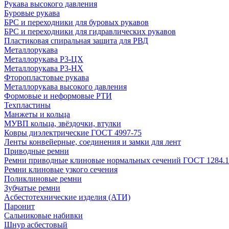
Рукава высокого давления
Буровые рукава
БРС и переходники для буровых рукавов
БРС и переходники для гидравлических рукавов
Пластиковая спиральная защита для РВД
Металлорукава
Металлорукава Р3-ЦХ
Металлорукава Р3-НХ
Фторопластовые рукава
Металлорукава высокого давления
Формовые и неформовые РТИ
Техпластины
Манжеты и кольца
МУВП кольца, звёздочки, втулки
Ковры диэлектрические ГОСТ 4997-75
Ленты конвейерные, соединения и замки для лент
Приводные ремни
Ремни приводные клиновые нормальных сечений ГОСТ 1284.1
Ремни клиновые узкого сечения
Поликлиновые ремни
Зубчатые ремни
Асбестотехнические изделия (АТИ)
Паронит
Сальниковые набивки
Шнур асбестовый