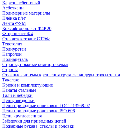
Картон асбестовый
Асботкани
Полимерные материалы
Плёнка п/эт
Лента ФУМ
Коксофторопласт Ф4К20
Фторопласт Ф4
Стеклотекстолит СТЭФ
Текстолит
Полиуретан
Капролон
Полиацеталь
Стропы, стяжные ремни, такелаж
Стропы
Стяжные системы крепления груза, эспандеры, тросы тента
Такелаж
Крюки и комплектующие
Канаты стальные
Тали и лебёдки
Цепи, звёздочки
Цепи приводные роликовые ГОСТ 13568-97
Цепи приводные роликовые ISO 606
Цепь круглозвенная
Звёздочки для приводных цепей
Пожарные рукава, стволы и головки