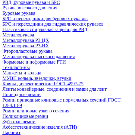
РВД, буровые рукава и БРС
Рукава высокого давления
Буровые рукава
БРС и переходники для буровых рукавов
БРС и переходники для гидравлических рукавов
Пластиковая спиральная защита для РВД
Металлорукава
Металлорукава Р3-ЦХ
Металлорукава Р3-НХ
Фторопластовые рукава
Металлорукава высокого давления
Формовые и неформовые РТИ
Техпластины
Манжеты и кольца
МУВП кольца, звёздочки, втулки
Ковры диэлектрические ГОСТ 4997-75
Ленты конвейерные, соединения и замки для лент
Приводные ремни
Ремни приводные клиновые нормальных сечений ГОСТ
1284.1-89
Ремни клиновые узкого сечения
Поликлиновые ремни
Зубчатые ремни
Асбестотехнические изделия (АТИ)
Паронит