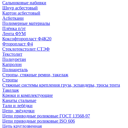
Сальниковые набивки
Шнур асбестовый
Картон асбестовый
Асботкани
Полимерные материалы
Плёнка п/эт
Лента ФУМ
Коксофторопласт Ф4К20
Фторопласт Ф4
Стеклотекстолит СТЭФ
Текстолит
Полиуретан
Капролон
Полиацеталь
Стропы, стяжные ремни, такелаж
Стропы
Стяжные системы крепления груза, эспандеры, тросы тента
Такелаж
Крюки и комплектующие
Канаты стальные
Тали и лебёдки
Цепи, звёздочки
Цепи приводные роликовые ГОСТ 13568-97
Цепи приводные роликовые ISO 606
Цепь круглозвенная