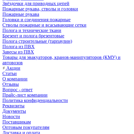
Звёздочки для приводных цепей
Пожарные рукава, стволы и головки
Пожарные рукава
Головки и соединения пожарные
Стволы пожарные и всасывающие сетки
Полога и технические ткани
Брезент и полога брезентовые
Полога строительные (тарпаулин)
Полога из ПВХ
Завесы из ПВХ
Товары для эвакуаторов, кранов-манипуляторов (КМУ) и
автовозов
Акции
Статьи
О компании
Отзывы
Вопрос - ответ
Прайс-лист компании
Политика конфиденциальности
Реквизиты
Документы
Новости
Поставщикам
Оптовым покупателям
Доставка и оплата