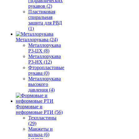
гидравлических
рукавов (2)
Пластиковая
спиральная
защита для РВД
(1)
Металлорукава (24)
Металлорукава
Р3-ЦХ (8)
Металлорукава
Р3-НХ (12)
Фторопластовые
рукава (0)
Металлорукава
высокого
давления (4)
Формовые и
неформовые РТИ (56)
Техпластины
(29)
Манжеты и
кольца (6)