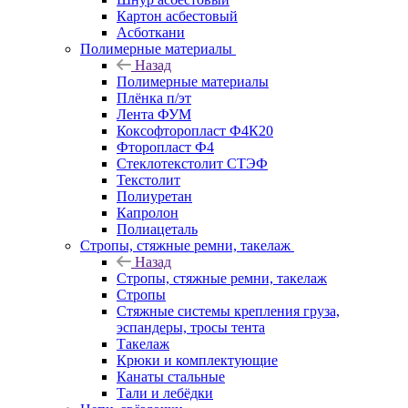
Картон асбестовый
Асботкани
Полимерные материалы
Назад
Полимерные материалы
Плёнка п/эт
Лента ФУМ
Коксофторопласт Ф4К20
Фторопласт Ф4
Стеклотекстолит СТЭФ
Текстолит
Полиуретан
Капролон
Полиацеталь
Стропы, стяжные ремни, такелаж
Назад
Стропы, стяжные ремни, такелаж
Стропы
Стяжные системы крепления груза,
эспандеры, тросы тента
Такелаж
Крюки и комплектующие
Канаты стальные
Тали и лебёдки