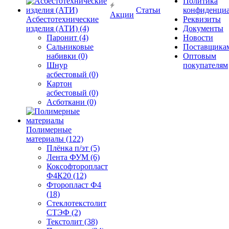
Политика
Статьи
конфиденциа
Акции
Асбестотехнические
Реквизиты
изделия (АТИ) (4)
Документы
Паронит (4)
Новости
Сальниковые
Поставщика
набивки (0)
Оптовым
Шнур
покупателям
асбестовый (0)
Картон
асбестовый (0)
Асботкани (0)
Полимерные
материалы (122)
Плёнка п/эт (5)
Лента ФУМ (6)
Коксофторопласт
Ф4К20 (12)
Фторопласт Ф4
(18)
Стеклотекстолит
СТЭФ (2)
Текстолит (38)