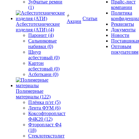
Зубчатые ремни
Прайс-лист
(1)
компании
Политика
Статьи
конфиденциа
Акции
Асбестотехнические
Реквизиты
изделия (АТИ) (4)
Документы
Паронит (4)
Новости
Сальниковые
Поставщика
набивки (0)
Оптовым
Шнур
покупателям
асбестовый (0)
Картон
асбестовый (0)
Асботкани (0)
Полимерные
материалы (122)
Плёнка п/эт (5)
Лента ФУМ (6)
Коксофторопласт
Ф4К20 (12)
Фторопласт Ф4
(18)
Стеклотекстолит