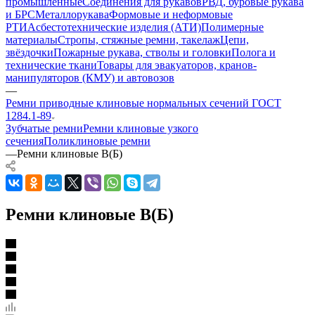
промышленные
Соединения для рукавов
РВД, буровые рукава
и БРС
Металлорукава
Формовые и неформовые
РТИ
Асбестотехнические изделия (АТИ)
Полимерные
материалы
Стропы, стяжные ремни, такелаж
Цепи,
звёздочки
Пожарные рукава, стволы и головки
Полога и
технические ткани
Товары для эвакуаторов, кранов-
манипуляторов (КМУ) и автовозов
—
Ремни приводные клиновые нормальных сечений ГОСТ
1284.1-89
Зубчатые ремни
Ремни клиновые узкого
сечения
Поликлиновые ремни
—
Ремни клиновые B(Б)
Ремни клиновые B(Б)