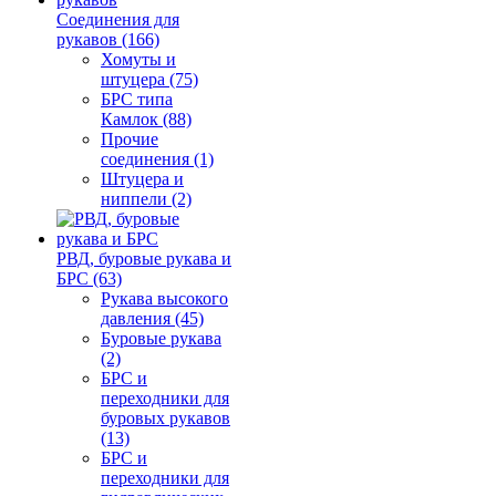
Соединения для
рукавов (166)
Хомуты и
штуцера (75)
БРС типа
Камлок (88)
Прочие
соединения (1)
Штуцера и
ниппели (2)
РВД, буровые рукава и
БРС (63)
Рукава высокого
давления (45)
Буровые рукава
(2)
БРС и
переходники для
буровых рукавов
(13)
БРС и
переходники для