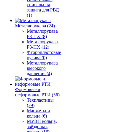
спиральная
защита для РВД
(1)
Металлорукава (24)
Металлорукава
Р3-ЦХ (8)
Металлорукава
Р3-НХ (12)
Фторопластовые
рукава (0)
Металлорукава
высокого
давления (4)
Формовые и
неформовые РТИ (56)
Техпластины
(29)
Манжеты и
кольца (6)
МУВП кольца,
звёздочки,
втулки (16)