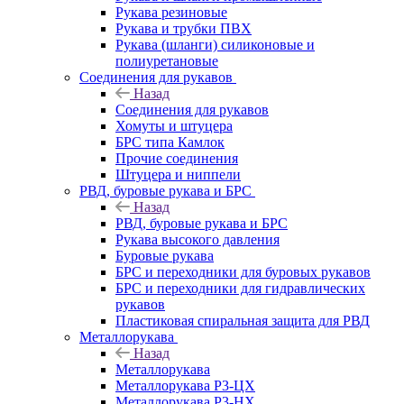
Рукава резиновые
Рукава и трубки ПВХ
Рукава (шланги) силиконовые и
полиуретановые
Соединения для рукавов
Назад
Соединения для рукавов
Хомуты и штуцера
БРС типа Камлок
Прочие соединения
Штуцера и ниппели
РВД, буровые рукава и БРС
Назад
РВД, буровые рукава и БРС
Рукава высокого давления
Буровые рукава
БРС и переходники для буровых рукавов
БРС и переходники для гидравлических
рукавов
Пластиковая спиральная защита для РВД
Металлорукава
Назад
Металлорукава
Металлорукава Р3-ЦХ
Металлорукава Р3-НХ