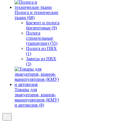
Полога и технические
ткани (68)
Брезент и полога
брезентовые (9)
Полога
строительные
(тарпаулин) (55)
Полога из ПВХ
(1)
Завесы из ПВХ
(3)
Товары для
эвакуаторов, кранов-
манипуляторов (КМУ)
и автовозов (8)