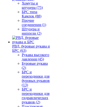
Хомуты и
штуцера (75)
БРС типа
Камлок (88)
Прочие
соединения (1)
Штуцера и
ниппели (2)
РВД, буровые рукава и
БРС (63)
Рукава высокого
давления (45)
Буровые рукава
(2)
БРС и
переходники для
буровых рукавов
(13)
БРС и
переходники для
гидравлических
рукавов (2)
Пластиковая