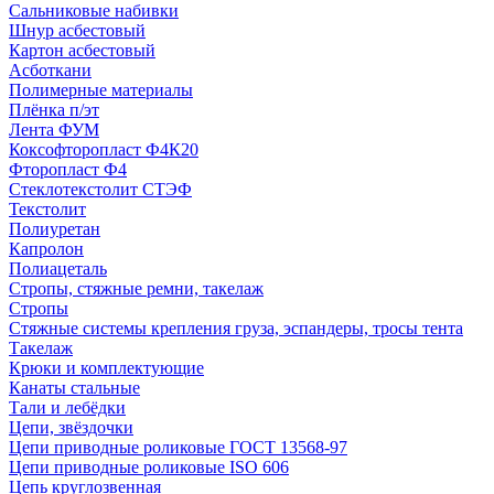
Сальниковые набивки
Шнур асбестовый
Картон асбестовый
Асботкани
Полимерные материалы
Плёнка п/эт
Лента ФУМ
Коксофторопласт Ф4К20
Фторопласт Ф4
Стеклотекстолит СТЭФ
Текстолит
Полиуретан
Капролон
Полиацеталь
Стропы, стяжные ремни, такелаж
Стропы
Стяжные системы крепления груза, эспандеры, тросы тента
Такелаж
Крюки и комплектующие
Канаты стальные
Тали и лебёдки
Цепи, звёздочки
Цепи приводные роликовые ГОСТ 13568-97
Цепи приводные роликовые ISO 606
Цепь круглозвенная