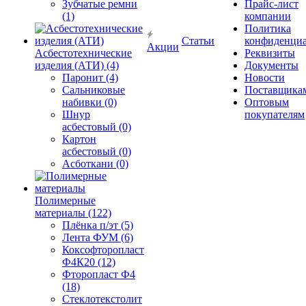
Зубчатые ремни
Прайс-лист
(1)
компании
Политика
Статьи
конфиденциа
Акции
Асбестотехнические
Реквизиты
изделия (АТИ) (4)
Документы
Паронит (4)
Новости
Сальниковые
Поставщика
набивки (0)
Оптовым
Шнур
покупателям
асбестовый (0)
Картон
асбестовый (0)
Асботкани (0)
Полимерные
материалы (122)
Плёнка п/эт (5)
Лента ФУМ (6)
Коксофторопласт
Ф4К20 (12)
Фторопласт Ф4
(18)
Стеклотекстолит