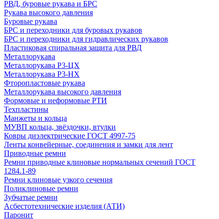
РВД, буровые рукава и БРС
Рукава высокого давления
Буровые рукава
БРС и переходники для буровых рукавов
БРС и переходники для гидравлических рукавов
Пластиковая спиральная защита для РВД
Металлорукава
Металлорукава Р3-ЦХ
Металлорукава Р3-НХ
Фторопластовые рукава
Металлорукава высокого давления
Формовые и неформовые РТИ
Техпластины
Манжеты и кольца
МУВП кольца, звёздочки, втулки
Ковры диэлектрические ГОСТ 4997-75
Ленты конвейерные, соединения и замки для лент
Приводные ремни
Ремни приводные клиновые нормальных сечений ГОСТ
1284.1-89
Ремни клиновые узкого сечения
Поликлиновые ремни
Зубчатые ремни
Асбестотехнические изделия (АТИ)
Паронит