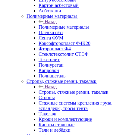
Картон асбестовый
Асботкани
Полимерные материалы
Назад
Полимерные материалы
Плёнка п/эт
Лента ФУМ
Коксофторопласт Ф4К20
Фторопласт Ф4
Стеклотекстолит СТЭФ
Текстолит
Полиуретан
Капролон
Полиацеталь
Стропы, стяжные ремни, такелаж
Назад
Стропы, стяжные ремни, такелаж
Стропы
Стяжные системы крепления груза,
эспандеры, тросы тента
Такелаж
Крюки и комплектующие
Канаты стальные
Тали и лебёдки