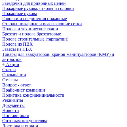
Звёздочки для приводных цепей
Пожарные рукава, стволы и головки
Пожарные рукава
Головки и соединения пожарные
Стволы пожарные и всасывающие сетки
Полога и технические ткани
Брезент и полога брезентовые
Полога строительные (тарпаулин)
Полога из ПВХ
Завесы из ПВХ
Товары для эвакуаторов, кранов-манипуляторов (КМУ) и
автовозов
Акции
Статьи
О компании
Отзывы
Вопрос - ответ
Прайс-лист компании
Политика конфиденциальности
Реквизиты
Документы
Новости
Поставщикам
Оптовым покупателям
Доставка и оплата