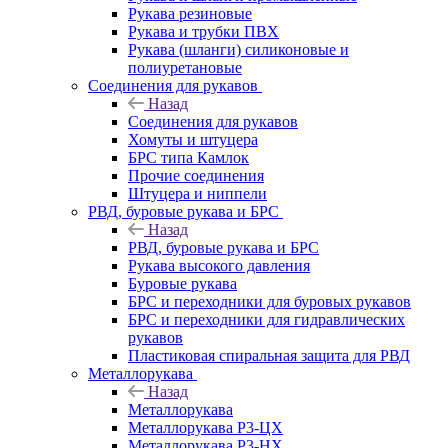
Рукава резиновые
Рукава и трубки ПВХ
Рукава (шланги) силиконовые и
полиуретановые
Соединения для рукавов
Назад
Соединения для рукавов
Хомуты и штуцера
БРС типа Камлок
Прочие соединения
Штуцера и ниппели
РВД, буровые рукава и БРС
Назад
РВД, буровые рукава и БРС
Рукава высокого давления
Буровые рукава
БРС и переходники для буровых рукавов
БРС и переходники для гидравлических
рукавов
Пластиковая спиральная защита для РВД
Металлорукава
Назад
Металлорукава
Металлорукава Р3-ЦХ
Металлорукава Р3-НХ