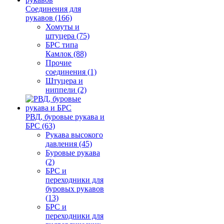
Соединения для
рукавов (166)
Хомуты и
штуцера (75)
БРС типа
Камлок (88)
Прочие
соединения (1)
Штуцера и
ниппели (2)
РВД, буровые рукава и
БРС (63)
Рукава высокого
давления (45)
Буровые рукава
(2)
БРС и
переходники для
буровых рукавов
(13)
БРС и
переходники для