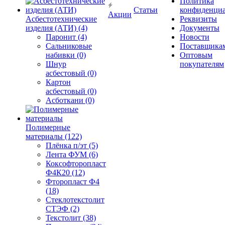
Политика
Статьи
конфиденциа
Акции
Асбестотехнические
Реквизиты
изделия (АТИ) (4)
Документы
Паронит (4)
Новости
Сальниковые
Поставщика
набивки (0)
Оптовым
Шнур
покупателям
асбестовый (0)
Картон
асбестовый (0)
Асботкани (0)
Полимерные
материалы (122)
Плёнка п/эт (5)
Лента ФУМ (6)
Коксофторопласт
Ф4К20 (12)
Фторопласт Ф4
(18)
Стеклотекстолит
СТЭФ (2)
Текстолит (38)