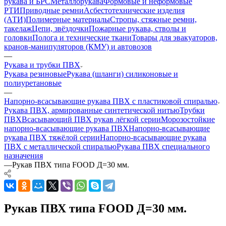
рукава и БРС
Металлорукава
Формовые и неформовые
РТИ
Приводные ремни
Асбестотехнические изделия
(АТИ)
Полимерные материалы
Стропы, стяжные ремни,
такелаж
Цепи, звёздочки
Пожарные рукава, стволы и
головки
Полога и технические ткани
Товары для эвакуаторов,
кранов-манипуляторов (КМУ) и автовозов
—
Рукава и трубки ПВХ
Рукава резиновые
Рукава (шланги) силиконовые и
полиуретановые
—
Напорно-всасывающие рукава ПВХ с пластиковой спиралью
Рукава ПВХ, армированные синтетической нитью
Трубки
ПВХ
Всасывающий ПВХ рукав лёгкой серии
Морозостойкие
напорно-всасывающие рукава ПВХ
Напорно-всасывающие
рукава ПВХ тяжёлой серии
Напорно-всасывающие рукава
ПВХ с металлической спиралью
Рукава ПВХ специального
назначения
—
Рукав ПВХ типа FOOD Д=30 мм.
Рукав ПВХ типа FOOD Д=30 мм.