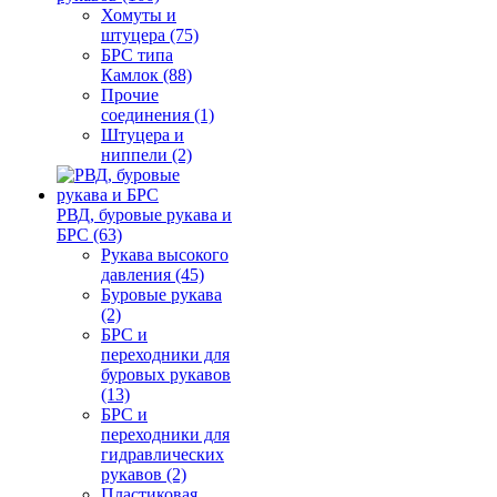
Хомуты и
штуцера (75)
БРС типа
Камлок (88)
Прочие
соединения (1)
Штуцера и
ниппели (2)
РВД, буровые рукава и
БРС (63)
Рукава высокого
давления (45)
Буровые рукава
(2)
БРС и
переходники для
буровых рукавов
(13)
БРС и
переходники для
гидравлических
рукавов (2)
Пластиковая