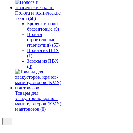
Полога и технические
ткани (68)
Брезент и полога
брезентовые (9)
Полога
строительные
(тарпаулин) (55)
Полога из ПВХ
(1)
Завесы из ПВХ
(3)
Товары для
эвакуаторов, кранов-
манипуляторов (КМУ)
и автовозов (8)