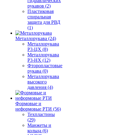
гидравлических
рукавов (2)
Пластиковая
спиральная
защита для РВД
(1)
Металлорукава (24)
Металлорукава
Р3-ЦХ (8)
Металлорукава
Р3-НХ (12)
Фторопластовые
рукава (0)
Металлорукава
высокого
давления (4)
Формовые и
неформовые РТИ (56)
Техпластины
(29)
Манжеты и
кольца (6)