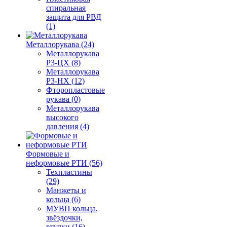
спиральная
защита для РВД
(1)
Металлорукава (24)
Металлорукава
Р3-ЦХ (8)
Металлорукава
Р3-НХ (12)
Фторопластовые
рукава (0)
Металлорукава
высокого
давления (4)
Формовые и
неформовые РТИ (56)
Техпластины
(29)
Манжеты и
кольца (6)
МУВП кольца,
звёздочки,
втулки (16)