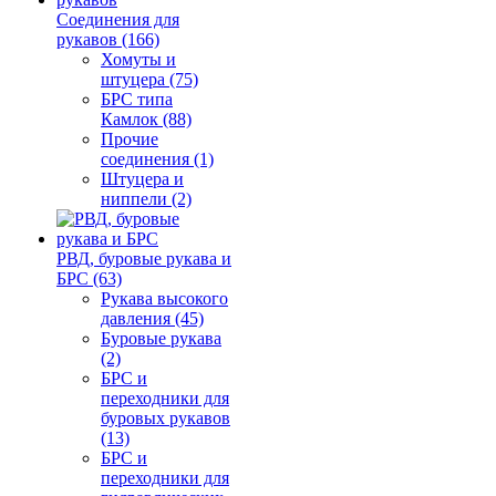
Соединения для
рукавов (166)
Хомуты и
штуцера (75)
БРС типа
Камлок (88)
Прочие
соединения (1)
Штуцера и
ниппели (2)
РВД, буровые рукава и
БРС (63)
Рукава высокого
давления (45)
Буровые рукава
(2)
БРС и
переходники для
буровых рукавов
(13)
БРС и
переходники для