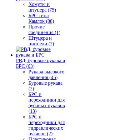
Хомуты и
штуцера (75)
БРС типа
Камлок (88)
Прочие
соединения (1)
Штуцера и
ниппели (2)
РВД, буровые рукава и
БРС (63)
Рукава высокого
давления (45)
Буровые рукава
(2)
БРС и
переходники для
буровых рукавов
(13)
БРС и
переходники для
гидравлических
рукавов (2)
Пластиковая