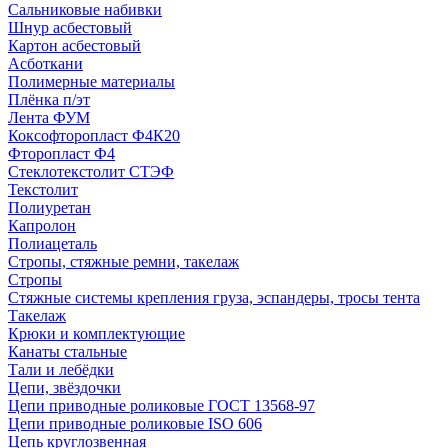
Сальниковые набивки
Шнур асбестовый
Картон асбестовый
Асботкани
Полимерные материалы
Плёнка п/эт
Лента ФУМ
Коксофторопласт Ф4К20
Фторопласт Ф4
Стеклотекстолит СТЭФ
Текстолит
Полиуретан
Капролон
Полиацеталь
Стропы, стяжные ремни, такелаж
Стропы
Стяжные системы крепления груза, эспандеры, тросы тента
Такелаж
Крюки и комплектующие
Канаты стальные
Тали и лебёдки
Цепи, звёздочки
Цепи приводные роликовые ГОСТ 13568-97
Цепи приводные роликовые ISO 606
Цепь круглозвенная