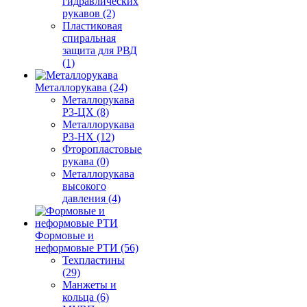
гидравлических
рукавов (2)
Пластиковая
спиральная
защита для РВД
(1)
Металлорукава (24)
Металлорукава
Р3-ЦХ (8)
Металлорукава
Р3-НХ (12)
Фторопластовые
рукава (0)
Металлорукава
высокого
давления (4)
Формовые и
неформовые РТИ (56)
Техпластины
(29)
Манжеты и
кольца (6)