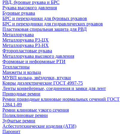
РВД, буровые рукава и БРС
Рукава высокого давления
Буровые рукава
БРС и переходники для буровых рукавов
БРС и переходники для гидравлических рукавов
Пластиковая спиральная защита для РВД
Металлорукава
Металлорукава Р3-ЦХ
Металлорукава Р3-НХ
Фторопластовые рукава
Металлорукава высокого давления
Формовые и неформовые РТИ
Техпластины
Манжеты и кольца
МУВП кольца, звёздочки, втулки
Ковры диэлектрические ГОСТ 4997-75
Ленты конвейерные, соединения и замки для лент
Приводные ремни
Ремни приводные клиновые нормальных сечений ГОСТ
1284.1-89
Ремни клиновые узкого сечения
Поликлиновые ремни
Зубчатые ремни
Асбестотехнические изделия (АТИ)
Паронит