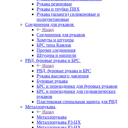
Рукава резиновые
Рукава и трубки ПВХ
Рукава (шланги) силиконовые и
полиуретановые
Соединения для рукавов
Назад
Соединения для рукавов
Хомуты и штуцера
БРС типа Камлок
Прочие соединения
Штуцера и ниппели
РВД, буровые рукава и БРС
Назад
РВД, буровые рукава и БРС
Рукава высокого давления
Буровые рукава
БРС и переходники для буровых рукавов
БРС и переходники для гидравлических
рукавов
Пластиковая спиральная защита для РВД
Металлорукава
Назад
Металлорукава
Металлорукава Р3-ЦХ
Металлорукава Р3-НХ