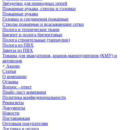
Звёздочки для приводных цепей
Пожарные рукава, стволы и головки
Пожарные рукава
Головки и соединения пожарные
Стволы пожарные и всасывающие сетки
Полога и технические ткани
Брезент и полога брезентовые
Полога строительные (тарпаулин)
Полога из ПВХ
Завесы из ПВХ
Товары для эвакуаторов, кранов-манипуляторов (КМУ) и
автовозов
Акции
Статьи
О компании
Отзывы
Вопрос - ответ
Прайс-лист компании
Политика конфиденциальности
Реквизиты
Документы
Новости
Поставщикам
Оптовым покупателям
Доставка и оплата