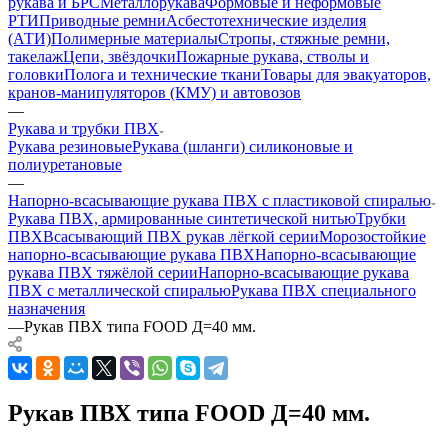
рукава и БРС
Металлорукава
Формовые и неформовые
РТИ
Приводные ремни
Асбестотехнические изделия
(АТИ)
Полимерные материалы
Стропы, стяжные ремни,
такелаж
Цепи, звёздочки
Пожарные рукава, стволы и
головки
Полога и технические ткани
Товары для эвакуаторов,
кранов-манипуляторов (КМУ) и автовозов
—
Рукава и трубки ПВХ
Рукава резиновые
Рукава (шланги) силиконовые и
полиуретановые
—
Напорно-всасывающие рукава ПВХ с пластиковой спиралью
Рукава ПВХ, армированные синтетической нитью
Трубки
ПВХ
Всасывающий ПВХ рукав лёгкой серии
Морозостойкие
напорно-всасывающие рукава ПВХ
Напорно-всасывающие
рукава ПВХ тяжёлой серии
Напорно-всасывающие рукава
ПВХ с металлической спиралью
Рукава ПВХ специального
назначения
—
Рукав ПВХ типа FOOD Д=40 мм.
Рукав ПВХ типа FOOD Д=40 мм.