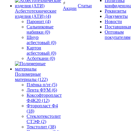
Политика
Статьи
конфиденциа
Акции
Асбестотехнические
Реквизиты
изделия (АТИ) (4)
Документы
Паронит (4)
Новости
Сальниковые
Поставщика
набивки (0)
Оптовым
Шнур
покупателям
асбестовый (0)
Картон
асбестовый (0)
Асботкани (0)
Полимерные
материалы (122)
Плёнка п/эт (5)
Лента ФУМ (6)
Коксофторопласт
Ф4К20 (12)
Фторопласт Ф4
(18)
Стеклотекстолит
СТЭФ (2)
Текстолит (38)