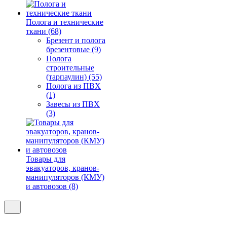
Полога и технические
ткани (68)
Брезент и полога
брезентовые (9)
Полога
строительные
(тарпаулин) (55)
Полога из ПВХ
(1)
Завесы из ПВХ
(3)
Товары для
эвакуаторов, кранов-
манипуляторов (КМУ)
и автовозов (8)