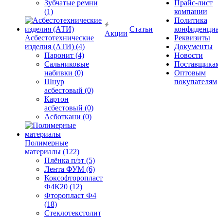
Зубчатые ремни
Прайс-лист
(1)
компании
Политика
Статьи
конфиденциа
Акции
Асбестотехнические
Реквизиты
изделия (АТИ) (4)
Документы
Паронит (4)
Новости
Сальниковые
Поставщика
набивки (0)
Оптовым
Шнур
покупателям
асбестовый (0)
Картон
асбестовый (0)
Асботкани (0)
Полимерные
материалы (122)
Плёнка п/эт (5)
Лента ФУМ (6)
Коксофторопласт
Ф4К20 (12)
Фторопласт Ф4
(18)
Стеклотекстолит