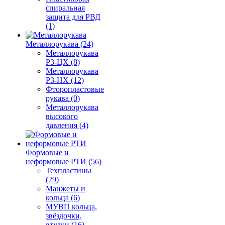
спиральная
защита для РВД
(1)
Металлорукава (24)
Металлорукава
Р3-ЦХ (8)
Металлорукава
Р3-НХ (12)
Фторопластовые
рукава (0)
Металлорукава
высокого
давления (4)
Формовые и
неформовые РТИ (56)
Техпластины
(29)
Манжеты и
кольца (6)
МУВП кольца,
звёздочки,
втулки (16)