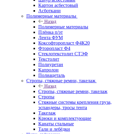
Картон асбестовый
Асботкани
Полимерные материалы
Назад
Полимерные материалы
Плёнка п/эт
Лента ФУМ
Коксофторопласт Ф4К20
Фторопласт Ф4
Стеклотекстолит СТЭФ
Текстолит
Полиуретан
Капролон
Полиацеталь
Стропы, стяжные ремни, такелаж
Назад
Стропы, стяжные ремни, такелаж
Стропы
Стяжные системы крепления груза,
эспандеры, тросы тента
Такелаж
Крюки и комплектующие
Канаты стальные
Тали и лебёдки