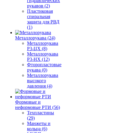
гидравлических
рукавов (2)
Пластиковая
спиральная
защита для РВД
(1)
Металлорукава (24)
Металлорукава
Р3-ЦХ (8)
Металлорукава
Р3-НХ (12)
Фторопластовые
рукава (0)
Металлорукава
высокого
давления (4)
Формовые и
неформовые РТИ (56)
Техпластины
(29)
Манжеты и
кольца (6)