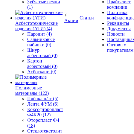
Зубчатые ремни
Прайс-лист
(1)
компании
Политика
Статьи
конфиденциа
Акции
Асбестотехнические
Реквизиты
изделия (АТИ) (4)
Документы
Паронит (4)
Новости
Сальниковые
Поставщика
набивки (0)
Оптовым
Шнур
покупателям
асбестовый (0)
Картон
асбестовый (0)
Асботкани (0)
Полимерные
материалы (122)
Плёнка п/эт (5)
Лента ФУМ (6)
Коксофторопласт
Ф4К20 (12)
Фторопласт Ф4
(18)
Стеклотекстолит