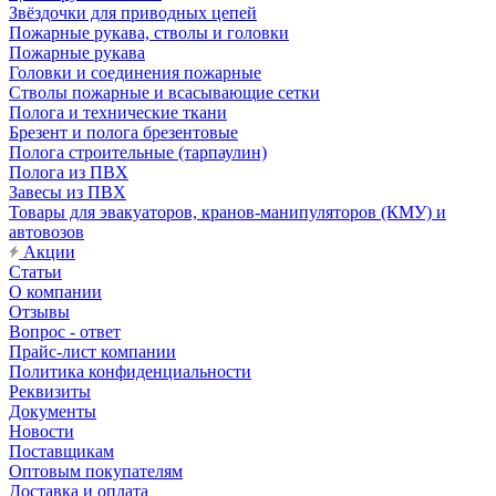
Звёздочки для приводных цепей
Пожарные рукава, стволы и головки
Пожарные рукава
Головки и соединения пожарные
Стволы пожарные и всасывающие сетки
Полога и технические ткани
Брезент и полога брезентовые
Полога строительные (тарпаулин)
Полога из ПВХ
Завесы из ПВХ
Товары для эвакуаторов, кранов-манипуляторов (КМУ) и
автовозов
Акции
Статьи
О компании
Отзывы
Вопрос - ответ
Прайс-лист компании
Политика конфиденциальности
Реквизиты
Документы
Новости
Поставщикам
Оптовым покупателям
Доставка и оплата