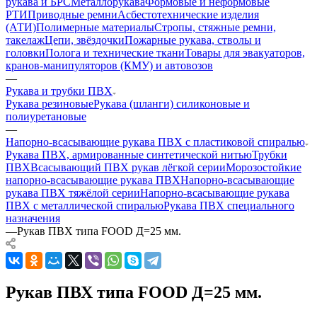
рукава и БРС
Металлорукава
Формовые и неформовые
РТИ
Приводные ремни
Асбестотехнические изделия
(АТИ)
Полимерные материалы
Стропы, стяжные ремни,
такелаж
Цепи, звёздочки
Пожарные рукава, стволы и
головки
Полога и технические ткани
Товары для эвакуаторов,
кранов-манипуляторов (КМУ) и автовозов
—
Рукава и трубки ПВХ
Рукава резиновые
Рукава (шланги) силиконовые и
полиуретановые
—
Напорно-всасывающие рукава ПВХ с пластиковой спиралью
Рукава ПВХ, армированные синтетической нитью
Трубки
ПВХ
Всасывающий ПВХ рукав лёгкой серии
Морозостойкие
напорно-всасывающие рукава ПВХ
Напорно-всасывающие
рукава ПВХ тяжёлой серии
Напорно-всасывающие рукава
ПВХ с металлической спиралью
Рукава ПВХ специального
назначения
—
Рукав ПВХ типа FOOD Д=25 мм.
Рукав ПВХ типа FOOD Д=25 мм.