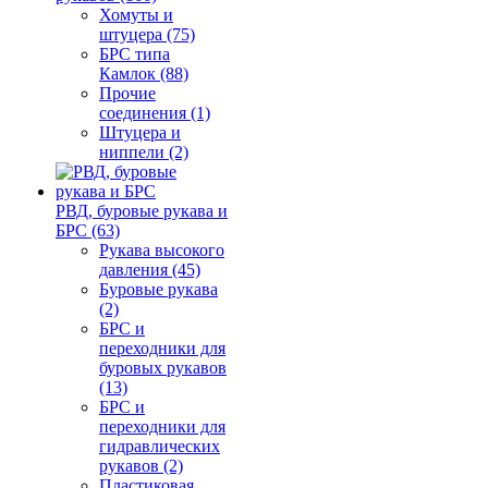
Хомуты и
штуцера (75)
БРС типа
Камлок (88)
Прочие
соединения (1)
Штуцера и
ниппели (2)
РВД, буровые рукава и
БРС (63)
Рукава высокого
давления (45)
Буровые рукава
(2)
БРС и
переходники для
буровых рукавов
(13)
БРС и
переходники для
гидравлических
рукавов (2)
Пластиковая