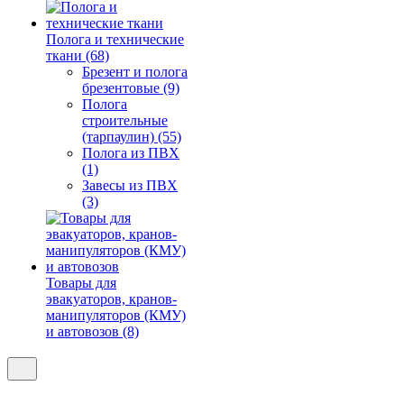
Полога и технические
ткани (68)
Брезент и полога
брезентовые (9)
Полога
строительные
(тарпаулин) (55)
Полога из ПВХ
(1)
Завесы из ПВХ
(3)
Товары для
эвакуаторов, кранов-
манипуляторов (КМУ)
и автовозов (8)