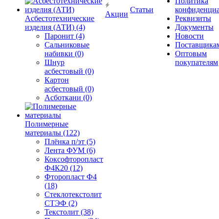
Политика
Статьи
конфиденциа
Акции
Асбестотехнические
Реквизиты
изделия (АТИ) (4)
Документы
Паронит (4)
Новости
Сальниковые
Поставщика
набивки (0)
Оптовым
Шнур
покупателям
асбестовый (0)
Картон
асбестовый (0)
Асботкани (0)
Полимерные
материалы (122)
Плёнка п/эт (5)
Лента ФУМ (6)
Коксофторопласт
Ф4К20 (12)
Фторопласт Ф4
(18)
Стеклотекстолит
СТЭФ (2)
Текстолит (38)