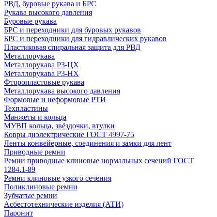
РВД, буровые рукава и БРС
Рукава высокого давления
Буровые рукава
БРС и переходники для буровых рукавов
БРС и переходники для гидравлических рукавов
Пластиковая спиральная защита для РВД
Металлорукава
Металлорукава Р3-ЦХ
Металлорукава Р3-НХ
Фторопластовые рукава
Металлорукава высокого давления
Формовые и неформовые РТИ
Техпластины
Манжеты и кольца
МУВП кольца, звёздочки, втулки
Ковры диэлектрические ГОСТ 4997-75
Ленты конвейерные, соединения и замки для лент
Приводные ремни
Ремни приводные клиновые нормальных сечений ГОСТ
1284.1-89
Ремни клиновые узкого сечения
Поликлиновые ремни
Зубчатые ремни
Асбестотехнические изделия (АТИ)
Паронит