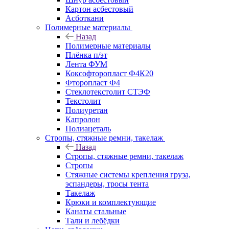
Картон асбестовый
Асботкани
Полимерные материалы
Назад
Полимерные материалы
Плёнка п/эт
Лента ФУМ
Коксофторопласт Ф4К20
Фторопласт Ф4
Стеклотекстолит СТЭФ
Текстолит
Полиуретан
Капролон
Полиацеталь
Стропы, стяжные ремни, такелаж
Назад
Стропы, стяжные ремни, такелаж
Стропы
Стяжные системы крепления груза,
эспандеры, тросы тента
Такелаж
Крюки и комплектующие
Канаты стальные
Тали и лебёдки