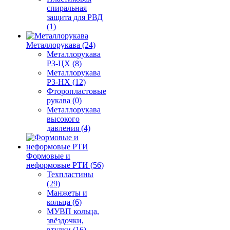
спиральная
защита для РВД
(1)
Металлорукава (24)
Металлорукава
Р3-ЦХ (8)
Металлорукава
Р3-НХ (12)
Фторопластовые
рукава (0)
Металлорукава
высокого
давления (4)
Формовые и
неформовые РТИ (56)
Техпластины
(29)
Манжеты и
кольца (6)
МУВП кольца,
звёздочки,
втулки (16)