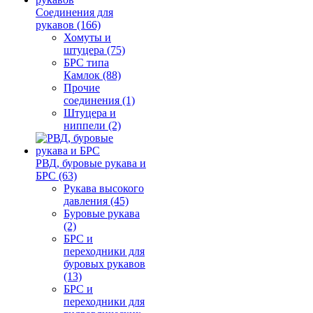
Соединения для
рукавов (166)
Хомуты и
штуцера (75)
БРС типа
Камлок (88)
Прочие
соединения (1)
Штуцера и
ниппели (2)
РВД, буровые рукава и
БРС (63)
Рукава высокого
давления (45)
Буровые рукава
(2)
БРС и
переходники для
буровых рукавов
(13)
БРС и
переходники для