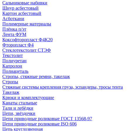
Сальниковые набивки
Шнур асбестовый
Картон асбестовый
Асботкани
Полимерные материалы
Плёнка п/эт
Лента ФУМ
Коксофторопласт Ф4К20
Фторопласт Ф4
Стеклотекстолит СТЭФ
Текстолит
Полиуретан
Капролон
Полиацеталь
Стропы, стяжные ремни, такелаж
Стропы
Стяжные системы крепления груза, эспандеры, тросы тента
Такелаж
Крюки и комплектующие
Канаты стальные
Тали и лебёдки
Цепи, звёздочки
Цепи приводные роликовые ГОСТ 13568-97
Цепи приводные роликовые ISO 606
Цепь круглозвенная