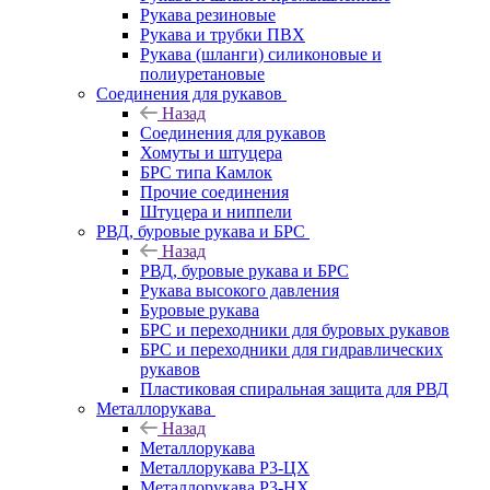
Рукава резиновые
Рукава и трубки ПВХ
Рукава (шланги) силиконовые и
полиуретановые
Соединения для рукавов
Назад
Соединения для рукавов
Хомуты и штуцера
БРС типа Камлок
Прочие соединения
Штуцера и ниппели
РВД, буровые рукава и БРС
Назад
РВД, буровые рукава и БРС
Рукава высокого давления
Буровые рукава
БРС и переходники для буровых рукавов
БРС и переходники для гидравлических
рукавов
Пластиковая спиральная защита для РВД
Металлорукава
Назад
Металлорукава
Металлорукава Р3-ЦХ
Металлорукава Р3-НХ