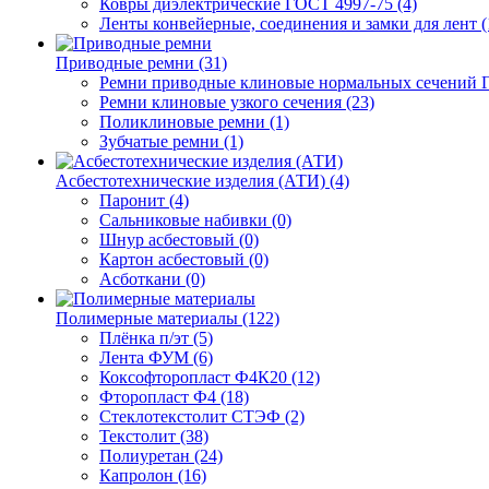
Ковры диэлектрические ГОСТ 4997-75 (4)
Ленты конвейерные, соединения и замки для лент (
Приводные ремни (31)
Ремни приводные клиновые нормальных сечений Г
Ремни клиновые узкого сечения (23)
Поликлиновые ремни (1)
Зубчатые ремни (1)
Асбестотехнические изделия (АТИ) (4)
Паронит (4)
Сальниковые набивки (0)
Шнур асбестовый (0)
Картон асбестовый (0)
Асботкани (0)
Полимерные материалы (122)
Плёнка п/эт (5)
Лента ФУМ (6)
Коксофторопласт Ф4К20 (12)
Фторопласт Ф4 (18)
Стеклотекстолит СТЭФ (2)
Текстолит (38)
Полиуретан (24)
Капролон (16)