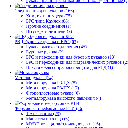
Рукава (шланги) силиконовые и полиуретановые (2
Соединения для рукавов (166)
Хомуты и штуцера (75)
БРС типа Камлок (88)
Прочие соединения (1)
Штуцера и ниппели (2)
РВД, буровые рукава и БРС (63)
Рукава высокого давления (45)
Буровые рукава (2)
БРС и переходники для буровых рукавов (13)
БРС и переходники для гидравлических рукавов (2
Пластиковая спиральная защита для РВД (1)
Металлорукава (24)
Металлорукава Р3-ЦХ (8)
Металлорукава Р3-НХ (12)
Фторопластовые рукава (0)
Металлорукава высокого давления (4)
Формовые и неформовые РТИ (56)
Техпластины (29)
Манжеты и кольца (6)
МУВП кольца, звёздочки, втулки (16)