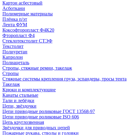
Картон асбестовый
Асботкани
Полимерные материалы
Плёнка п/эт
Лента ФУМ
Коксофторопласт Ф4К20
Фторопласт Ф4
Стеклотекстолит СТЭФ
Текстолит
Полиуретан
Капролон
Полиацеталь
Стропы, стяжные ремни, такелаж
Стропы
Стяжные системы крепления груза, эспандеры, тросы тента
Такелаж
Крюки и комплектующие
Канаты стальные
Тали и лебёдки
Цепи, звёздочки
Цепи приводные роликовые ГОСТ 13568-97
Цепи приводные роликовые ISO 606
Цепь круглозвенная
Звёздочки для приводных цепей
Пожарные рукава, стволы и головки