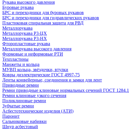
Рукава высокого давления
Буровые рукава
БРС и переходники для буровых рукавов
БРС и переходники для гидравлических рукавов
Пластиковая спиральная защита для РВД
Металлорукава
Металлорукава Р3-ЦХ
Металлорукава Р3-НХ
Фторопластовые рукава
Металлорукава высокого давления
Формовые и неформовые РТИ
Техпластины
Манжеты и кольца
МУВП кольца, звёздочки, втулки
Ковры диэлектрические ГОСТ 4997-75
Ленты конвейерные, соединения и замки для лент
Приводные ремни
Ремни приводные клиновые нормальных сечений ГОСТ 1284.1
Ремни клиновые узкого сечения
Поликлиновые ремни
Зубчатые ремни
Асбестотехнические изделия (АТИ)
Паронит
Сальниковые набивки
Шнур асбестовый