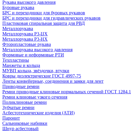
Рукава высокого давления
Буровые рукава
БРС и переходники для буровых рукавов
БРС и переходники для гидравлических рукавов
Пластиковая спиральная защита для РВД
Металлорукава
Металлорукава Р3-ЦХ
Металлорукава Р3-НХ
Фторопластовые рукава
Металлорукава высокого давления
Формовые и неформовые РТИ
Техпластины
Манжеты и кольца
МУВП кольца, звёздочки, втулки
Ковры диэлектрические ГОСТ 4997-75
Ленты конвейерные, соединения и замки для лент
Приводные ремни
Ремни приводные клиновые нормальных сечений ГОСТ 1284.1
Ремни клиновые узкого сечения
Поликлиновые ремни
Зубчатые ремни
Асбестотехнические изделия (АТИ)
Паронит
Сальниковые набивки
Шнур асбестовый