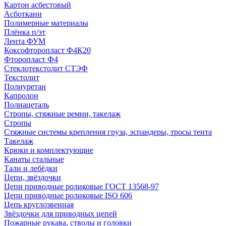
Картон асбестовый
Асботкани
Полимерные материалы
Плёнка п/эт
Лента ФУМ
Коксофторопласт Ф4К20
Фторопласт Ф4
Стеклотекстолит СТЭФ
Текстолит
Полиуретан
Капролон
Полиацеталь
Стропы, стяжные ремни, такелаж
Стропы
Стяжные системы крепления груза, эспандеры, тросы тента
Такелаж
Крюки и комплектующие
Канаты стальные
Тали и лебёдки
Цепи, звёздочки
Цепи приводные роликовые ГОСТ 13568-97
Цепи приводные роликовые ISO 606
Цепь круглозвенная
Звёздочки для приводных цепей
Пожарные рукава, стволы и головки