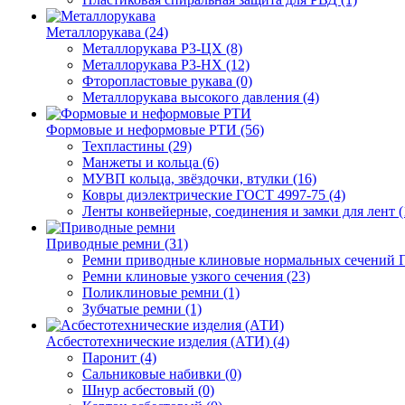
Металлорукава (24)
Металлорукава Р3-ЦХ (8)
Металлорукава Р3-НХ (12)
Фторопластовые рукава (0)
Металлорукава высокого давления (4)
Формовые и неформовые РТИ (56)
Техпластины (29)
Манжеты и кольца (6)
МУВП кольца, звёздочки, втулки (16)
Ковры диэлектрические ГОСТ 4997-75 (4)
Ленты конвейерные, соединения и замки для лент (
Приводные ремни (31)
Ремни приводные клиновые нормальных сечений Г
Ремни клиновые узкого сечения (23)
Поликлиновые ремни (1)
Зубчатые ремни (1)
Асбестотехнические изделия (АТИ) (4)
Паронит (4)
Сальниковые набивки (0)
Шнур асбестовый (0)