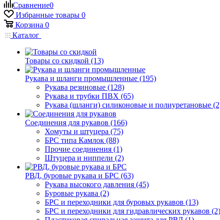
Сравнение
0
Избранные товары
0
Корзина
0
Каталог
Товары со скидкой (13)
Рукава и шланги промышленные (195)
Рукава резиновые (128)
Рукава и трубки ПВХ (65)
Рукава (шланги) силиконовые и полиуретановые (2
Соединения для рукавов (166)
Хомуты и штуцера (75)
БРС типа Камлок (88)
Прочие соединения (1)
Штуцера и ниппели (2)
РВД, буровые рукава и БРС (63)
Рукава высокого давления (45)
Буровые рукава (2)
БРС и переходники для буровых рукавов (13)
БРС и переходники для гидравлических рукавов (2
Пластиковая спиральная защита для РВД (1)