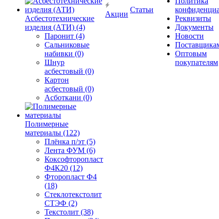
Политика
Статьи
конфиденциа
Акции
Асбестотехнические
Реквизиты
изделия (АТИ) (4)
Документы
Паронит (4)
Новости
Сальниковые
Поставщика
набивки (0)
Оптовым
Шнур
покупателям
асбестовый (0)
Картон
асбестовый (0)
Асботкани (0)
Полимерные
материалы (122)
Плёнка п/эт (5)
Лента ФУМ (6)
Коксофторопласт
Ф4К20 (12)
Фторопласт Ф4
(18)
Стеклотекстолит
СТЭФ (2)
Текстолит (38)