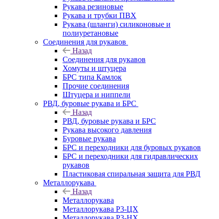
Рукава резиновые
Рукава и трубки ПВХ
Рукава (шланги) силиконовые и
полиуретановые
Соединения для рукавов
Назад
Соединения для рукавов
Хомуты и штуцера
БРС типа Камлок
Прочие соединения
Штуцера и ниппели
РВД, буровые рукава и БРС
Назад
РВД, буровые рукава и БРС
Рукава высокого давления
Буровые рукава
БРС и переходники для буровых рукавов
БРС и переходники для гидравлических
рукавов
Пластиковая спиральная защита для РВД
Металлорукава
Назад
Металлорукава
Металлорукава Р3-ЦХ
Металлорукава Р3-НХ