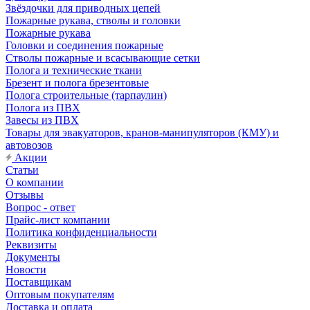
Звёздочки для приводных цепей
Пожарные рукава, стволы и головки
Пожарные рукава
Головки и соединения пожарные
Стволы пожарные и всасывающие сетки
Полога и технические ткани
Брезент и полога брезентовые
Полога строительные (тарпаулин)
Полога из ПВХ
Завесы из ПВХ
Товары для эвакуаторов, кранов-манипуляторов (КМУ) и
автовозов
Акции
Статьи
О компании
Отзывы
Вопрос - ответ
Прайс-лист компании
Политика конфиденциальности
Реквизиты
Документы
Новости
Поставщикам
Оптовым покупателям
Доставка и оплата