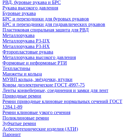
РВД, буровые рукава и БРС
Рукава высокого давления
Буровые рукава
БРС и переходники для буровых рукавов
БРС и переходники для гидравлических рукавов
Пластиковая спиральная защита для РВД
Металлорукава
Металлорукава Р3-ЦХ
Металлорукава Р3-НХ
Фторопластовые рукава
Металлорукава высокого давления
Формовые и неформовые РТИ
Техпластины
Манжеты и кольца
МУВП кольца, звёздочки, втулки
Ковры диэлектрические ГОСТ 4997-75
Ленты конвейерные, соединения и замки для лент
Приводные ремни
Ремни приводные клиновые нормальных сечений ГОСТ
1284.1-89
Ремни клиновые узкого сечения
Поликлиновые ремни
Зубчатые ремни
Асбестотехнические изделия (АТИ)
Паронит