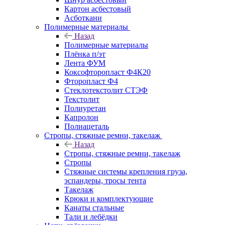
Картон асбестовый
Асботкани
Полимерные материалы
Назад
Полимерные материалы
Плёнка п/эт
Лента ФУМ
Коксофторопласт Ф4К20
Фторопласт Ф4
Стеклотекстолит СТЭФ
Текстолит
Полиуретан
Капролон
Полиацеталь
Стропы, стяжные ремни, такелаж
Назад
Стропы, стяжные ремни, такелаж
Стропы
Стяжные системы крепления груза,
эспандеры, тросы тента
Такелаж
Крюки и комплектующие
Канаты стальные
Тали и лебёдки