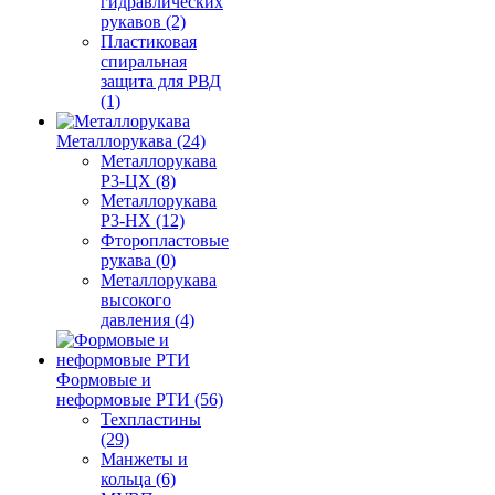
гидравлических
рукавов (2)
Пластиковая
спиральная
защита для РВД
(1)
Металлорукава (24)
Металлорукава
Р3-ЦХ (8)
Металлорукава
Р3-НХ (12)
Фторопластовые
рукава (0)
Металлорукава
высокого
давления (4)
Формовые и
неформовые РТИ (56)
Техпластины
(29)
Манжеты и
кольца (6)