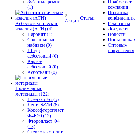
Зубчатые ремни
Прайс-лист
(1)
компании
Политика
Статьи
конфиденциа
Акции
Асбестотехнические
Реквизиты
изделия (АТИ) (4)
Документы
Паронит (4)
Новости
Сальниковые
Поставщика
набивки (0)
Оптовым
Шнур
покупателям
асбестовый (0)
Картон
асбестовый (0)
Асботкани (0)
Полимерные
материалы (122)
Плёнка п/эт (5)
Лента ФУМ (6)
Коксофторопласт
Ф4К20 (12)
Фторопласт Ф4
(18)
Стеклотекстолит