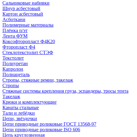
Сальниковые набивки
Шнур асбестовый
Картон асбестовый
Асботкани
Полимерные материалы
Плёнка п/эт
Лента ФУМ
Коксофторопласт Ф4К20
Фторопласт Ф4
Стеклотекстолит СТЭФ
Текстолит
Полиуретан
Капролон
Полиацеталь
Стропы, стяжные ремни, такелаж
Стропы
Стяжные системы крепления груза, эспандеры, тросы тента
Такелаж
Крюки и комплектующие
Канаты стальные
Тали и лебёдки
Цепи, звёздочки
Цепи приводные роликовые ГОСТ 13568-97
Цепи приводные роликовые ISO 606
Цепь круглозвенная