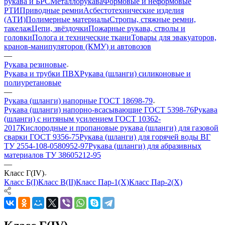
рукава и БРС
Металлорукава
Формовые и неформовые
РТИ
Приводные ремни
Асбестотехнические изделия
(АТИ)
Полимерные материалы
Стропы, стяжные ремни,
такелаж
Цепи, звёздочки
Пожарные рукава, стволы и
головки
Полога и технические ткани
Товары для эвакуаторов,
кранов-манипуляторов (КМУ) и автовозов
—
Рукава резиновые
Рукава и трубки ПВХ
Рукава (шланги) силиконовые и
полиуретановые
—
Рукава (шланги) напорные ГОСТ 18698-79
Рукава (шланги) напорно-всасывающие ГОСТ 5398-76
Рукава
(шланги) с нитяным усилением ГОСТ 10362-
2017
Кислородные и пропановые рукава (шланги) для газовой
сварки ГОСТ 9356-75
Рукава (шланги) для горячей воды ВГ
ТУ 2554-108-0580952-97
Рукава (шланги) для абразивных
материалов ТУ 38605212-95
—
Класс Г(IV)
Класс Б(I)
Класс В(II)
Класс Пар-1(Х)
Класс Пар-2(Х)