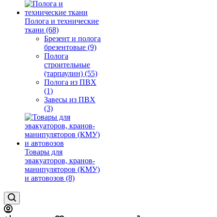
Полога и технические
ткани (68)
Брезент и полога
брезентовые (9)
Полога
строительные
(тарпаулин) (55)
Полога из ПВХ
(1)
Завесы из ПВХ
(3)
Товары для
эвакуаторов, кранов-
манипуляторов (КМУ)
и автовозов (8)