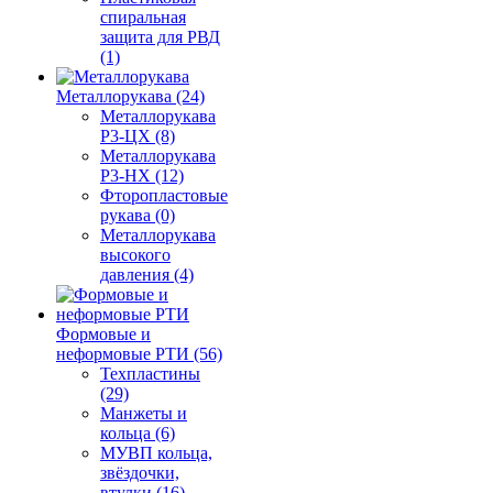
спиральная
защита для РВД
(1)
Металлорукава (24)
Металлорукава
Р3-ЦХ (8)
Металлорукава
Р3-НХ (12)
Фторопластовые
рукава (0)
Металлорукава
высокого
давления (4)
Формовые и
неформовые РТИ (56)
Техпластины
(29)
Манжеты и
кольца (6)
МУВП кольца,
звёздочки,
втулки (16)