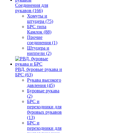
Соединения для
рукавов (166)
Хомуты и
штуцера (75)
БРС типа
Камлок (88)
Прочие
соединения (1)
Штуцера и
ниппели (2)
РВД, буровые рукава и
БРС (63)
Рукава высокого
давления (45)
Буровые рукава
(2)
БРС и
переходники для
буровых рукавов
(13)
БРС и
переходники для