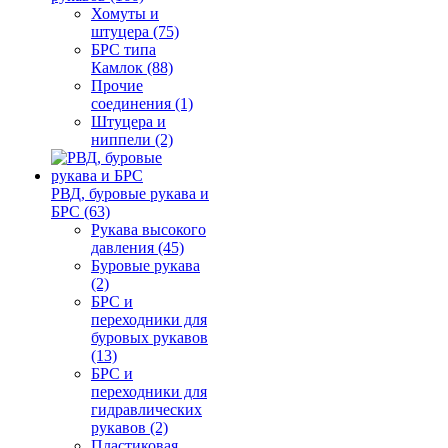
Хомуты и
штуцера (75)
БРС типа
Камлок (88)
Прочие
соединения (1)
Штуцера и
ниппели (2)
РВД, буровые рукава и
БРС (63)
Рукава высокого
давления (45)
Буровые рукава
(2)
БРС и
переходники для
буровых рукавов
(13)
БРС и
переходники для
гидравлических
рукавов (2)
Пластиковая