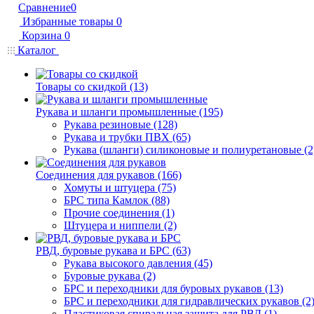
Сравнение
0
Избранные товары
0
Корзина
0
Каталог
Товары со скидкой (13)
Рукава и шланги промышленные (195)
Рукава резиновые (128)
Рукава и трубки ПВХ (65)
Рукава (шланги) силиконовые и полиуретановые (2
Соединения для рукавов (166)
Хомуты и штуцера (75)
БРС типа Камлок (88)
Прочие соединения (1)
Штуцера и ниппели (2)
РВД, буровые рукава и БРС (63)
Рукава высокого давления (45)
Буровые рукава (2)
БРС и переходники для буровых рукавов (13)
БРС и переходники для гидравлических рукавов (2
Пластиковая спиральная защита для РВД (1)