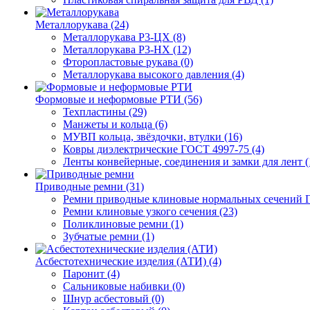
Металлорукава (24)
Металлорукава Р3-ЦХ (8)
Металлорукава Р3-НХ (12)
Фторопластовые рукава (0)
Металлорукава высокого давления (4)
Формовые и неформовые РТИ (56)
Техпластины (29)
Манжеты и кольца (6)
МУВП кольца, звёздочки, втулки (16)
Ковры диэлектрические ГОСТ 4997-75 (4)
Ленты конвейерные, соединения и замки для лент (
Приводные ремни (31)
Ремни приводные клиновые нормальных сечений Г
Ремни клиновые узкого сечения (23)
Поликлиновые ремни (1)
Зубчатые ремни (1)
Асбестотехнические изделия (АТИ) (4)
Паронит (4)
Сальниковые набивки (0)
Шнур асбестовый (0)