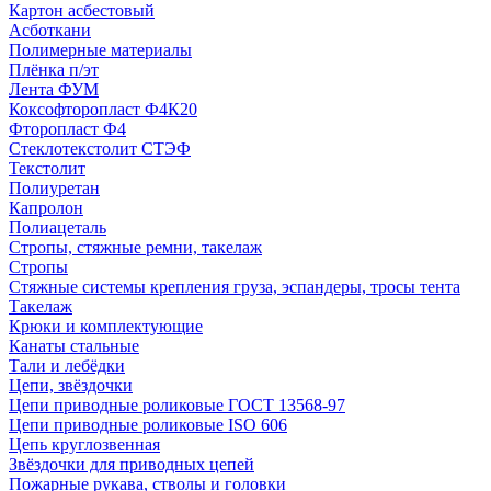
Картон асбестовый
Асботкани
Полимерные материалы
Плёнка п/эт
Лента ФУМ
Коксофторопласт Ф4К20
Фторопласт Ф4
Стеклотекстолит СТЭФ
Текстолит
Полиуретан
Капролон
Полиацеталь
Стропы, стяжные ремни, такелаж
Стропы
Стяжные системы крепления груза, эспандеры, тросы тента
Такелаж
Крюки и комплектующие
Канаты стальные
Тали и лебёдки
Цепи, звёздочки
Цепи приводные роликовые ГОСТ 13568-97
Цепи приводные роликовые ISO 606
Цепь круглозвенная
Звёздочки для приводных цепей
Пожарные рукава, стволы и головки