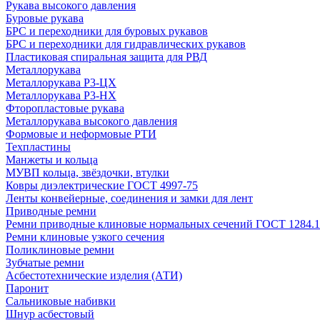
Рукава высокого давления
Буровые рукава
БРС и переходники для буровых рукавов
БРС и переходники для гидравлических рукавов
Пластиковая спиральная защита для РВД
Металлорукава
Металлорукава Р3-ЦХ
Металлорукава Р3-НХ
Фторопластовые рукава
Металлорукава высокого давления
Формовые и неформовые РТИ
Техпластины
Манжеты и кольца
МУВП кольца, звёздочки, втулки
Ковры диэлектрические ГОСТ 4997-75
Ленты конвейерные, соединения и замки для лент
Приводные ремни
Ремни приводные клиновые нормальных сечений ГОСТ 1284.1
Ремни клиновые узкого сечения
Поликлиновые ремни
Зубчатые ремни
Асбестотехнические изделия (АТИ)
Паронит
Сальниковые набивки
Шнур асбестовый