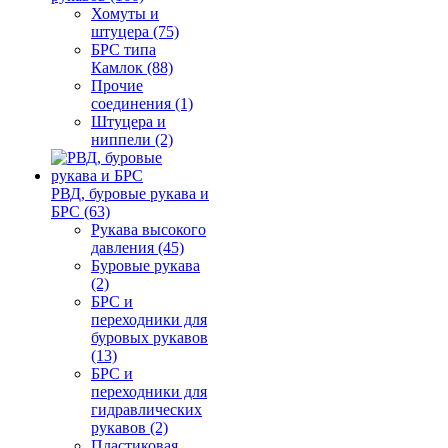
Хомуты и
штуцера (75)
БРС типа
Камлок (88)
Прочие
соединения (1)
Штуцера и
ниппели (2)
РВД, буровые рукава и
БРС (63)
Рукава высокого
давления (45)
Буровые рукава
(2)
БРС и
переходники для
буровых рукавов
(13)
БРС и
переходники для
гидравлических
рукавов (2)
Пластиковая