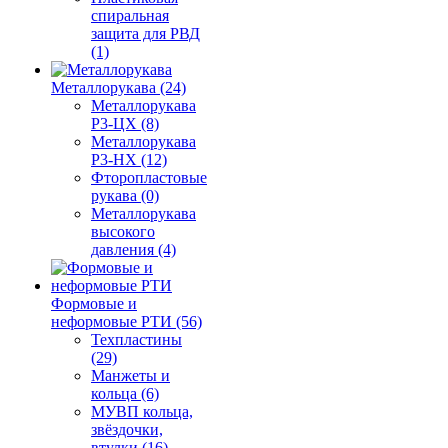
спиральная
защита для РВД
(1)
Металлорукава (24)
Металлорукава
Р3-ЦХ (8)
Металлорукава
Р3-НХ (12)
Фторопластовые
рукава (0)
Металлорукава
высокого
давления (4)
Формовые и
неформовые РТИ (56)
Техпластины
(29)
Манжеты и
кольца (6)
МУВП кольца,
звёздочки,
втулки (16)