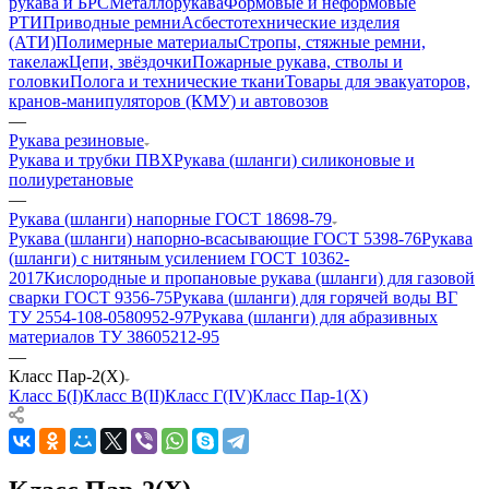
рукава и БРС
Металлорукава
Формовые и неформовые
РТИ
Приводные ремни
Асбестотехнические изделия
(АТИ)
Полимерные материалы
Стропы, стяжные ремни,
такелаж
Цепи, звёздочки
Пожарные рукава, стволы и
головки
Полога и технические ткани
Товары для эвакуаторов,
кранов-манипуляторов (КМУ) и автовозов
—
Рукава резиновые
Рукава и трубки ПВХ
Рукава (шланги) силиконовые и
полиуретановые
—
Рукава (шланги) напорные ГОСТ 18698-79
Рукава (шланги) напорно-всасывающие ГОСТ 5398-76
Рукава
(шланги) с нитяным усилением ГОСТ 10362-
2017
Кислородные и пропановые рукава (шланги) для газовой
сварки ГОСТ 9356-75
Рукава (шланги) для горячей воды ВГ
ТУ 2554-108-0580952-97
Рукава (шланги) для абразивных
материалов ТУ 38605212-95
—
Класс Пар-2(Х)
Класс Б(I)
Класс В(II)
Класс Г(IV)
Класс Пар-1(Х)