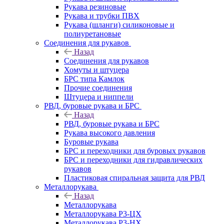
Рукава резиновые
Рукава и трубки ПВХ
Рукава (шланги) силиконовые и
полиуретановые
Соединения для рукавов
Назад
Соединения для рукавов
Хомуты и штуцера
БРС типа Камлок
Прочие соединения
Штуцера и ниппели
РВД, буровые рукава и БРС
Назад
РВД, буровые рукава и БРС
Рукава высокого давления
Буровые рукава
БРС и переходники для буровых рукавов
БРС и переходники для гидравлических
рукавов
Пластиковая спиральная защита для РВД
Металлорукава
Назад
Металлорукава
Металлорукава Р3-ЦХ
Металлорукава Р3-НХ