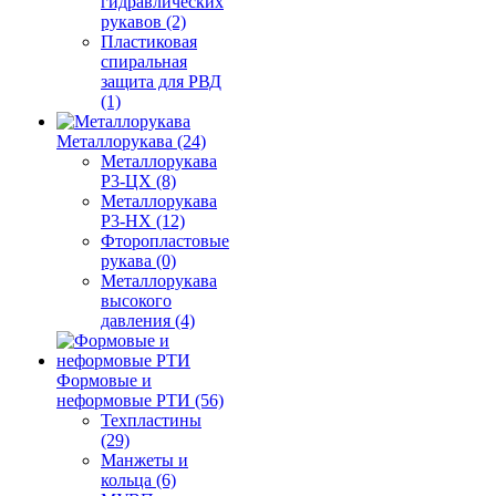
гидравлических
рукавов (2)
Пластиковая
спиральная
защита для РВД
(1)
Металлорукава (24)
Металлорукава
Р3-ЦХ (8)
Металлорукава
Р3-НХ (12)
Фторопластовые
рукава (0)
Металлорукава
высокого
давления (4)
Формовые и
неформовые РТИ (56)
Техпластины
(29)
Манжеты и
кольца (6)