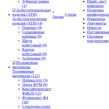
Зубчатые ремни
Прайс-лист
(1)
компании
Политика
Статьи
конфиденциа
Акции
Асбестотехнические
Реквизиты
изделия (АТИ) (4)
Документы
Паронит (4)
Новости
Сальниковые
Поставщика
набивки (0)
Оптовым
Шнур
покупателям
асбестовый (0)
Картон
асбестовый (0)
Асботкани (0)
Полимерные
материалы (122)
Плёнка п/эт (5)
Лента ФУМ (6)
Коксофторопласт
Ф4К20 (12)
Фторопласт Ф4
(18)
Стеклотекстолит