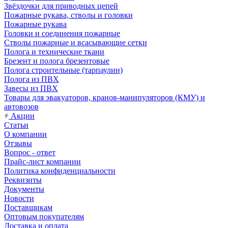
Звёздочки для приводных цепей
Пожарные рукава, стволы и головки
Пожарные рукава
Головки и соединения пожарные
Стволы пожарные и всасывающие сетки
Полога и технические ткани
Брезент и полога брезентовые
Полога строительные (тарпаулин)
Полога из ПВХ
Завесы из ПВХ
Товары для эвакуаторов, кранов-манипуляторов (КМУ) и
автовозов
Акции
Статьи
О компании
Отзывы
Вопрос - ответ
Прайс-лист компании
Политика конфиденциальности
Реквизиты
Документы
Новости
Поставщикам
Оптовым покупателям
Доставка и оплата