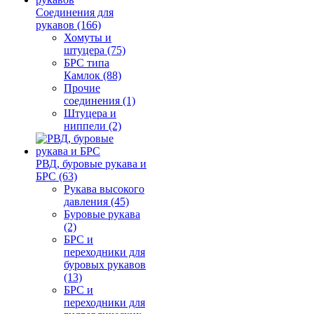
Соединения для
рукавов (166)
Хомуты и
штуцера (75)
БРС типа
Камлок (88)
Прочие
соединения (1)
Штуцера и
ниппели (2)
РВД, буровые рукава и
БРС (63)
Рукава высокого
давления (45)
Буровые рукава
(2)
БРС и
переходники для
буровых рукавов
(13)
БРС и
переходники для