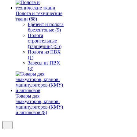
Полога и технические
ткани (68)
Брезент и полога
брезентовые (9)
Полога
строительные
(тарпаулин) (55)
Полога из ПВХ
(1)
Завесы из ПВХ
(3)
Товары для
эвакуаторов, кранов-
манипуляторов (КМУ)
и автовозов (8)