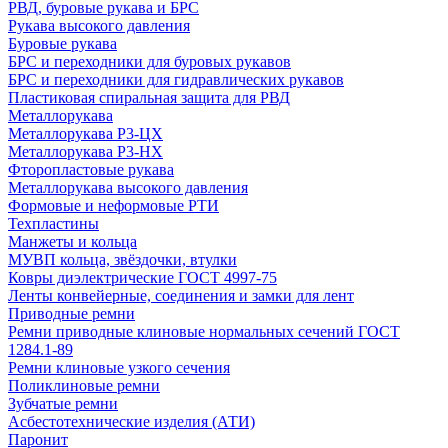
РВД, буровые рукава и БРС
Рукава высокого давления
Буровые рукава
БРС и переходники для буровых рукавов
БРС и переходники для гидравлических рукавов
Пластиковая спиральная защита для РВД
Металлорукава
Металлорукава Р3-ЦХ
Металлорукава Р3-НХ
Фторопластовые рукава
Металлорукава высокого давления
Формовые и неформовые РТИ
Техпластины
Манжеты и кольца
МУВП кольца, звёздочки, втулки
Ковры диэлектрические ГОСТ 4997-75
Ленты конвейерные, соединения и замки для лент
Приводные ремни
Ремни приводные клиновые нормальных сечений ГОСТ
1284.1-89
Ремни клиновые узкого сечения
Поликлиновые ремни
Зубчатые ремни
Асбестотехнические изделия (АТИ)
Паронит