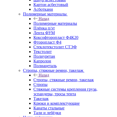
Картон асбестовый
Асботкани
Полимерные материалы
Назад
Полимерные материалы
Плёнка п/эт
Лента ФУМ
Коксофторопласт Ф4К20
Фторопласт Ф4
Стеклотекстолит СТЭФ
Текстолит
Полиуретан
Капролон
Полиацеталь
Стропы, стяжные ремни, такелаж
Назад
Стропы, стяжные ремни, такелаж
Стропы
Стяжные системы крепления груза,
эспандеры, тросы тента
Такелаж
Крюки и комплектующие
Канаты стальные
Тали и лебёдки