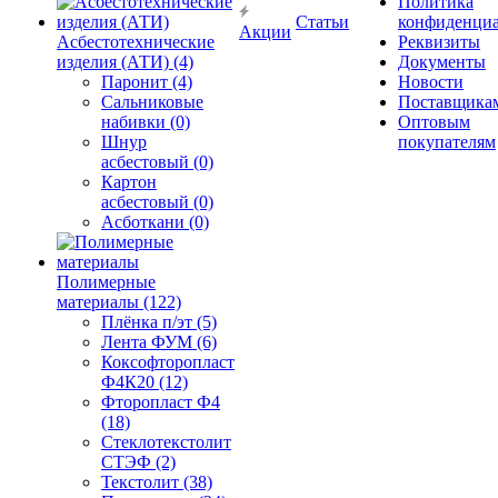
Политика
Статьи
конфиденциа
Акции
Асбестотехнические
Реквизиты
изделия (АТИ) (4)
Документы
Паронит (4)
Новости
Сальниковые
Поставщика
набивки (0)
Оптовым
Шнур
покупателям
асбестовый (0)
Картон
асбестовый (0)
Асботкани (0)
Полимерные
материалы (122)
Плёнка п/эт (5)
Лента ФУМ (6)
Коксофторопласт
Ф4К20 (12)
Фторопласт Ф4
(18)
Стеклотекстолит
СТЭФ (2)
Текстолит (38)