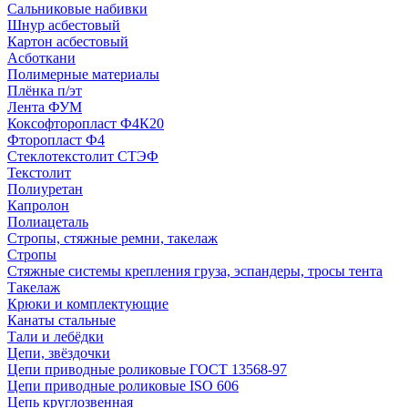
Сальниковые набивки
Шнур асбестовый
Картон асбестовый
Асботкани
Полимерные материалы
Плёнка п/эт
Лента ФУМ
Коксофторопласт Ф4К20
Фторопласт Ф4
Стеклотекстолит СТЭФ
Текстолит
Полиуретан
Капролон
Полиацеталь
Стропы, стяжные ремни, такелаж
Стропы
Стяжные системы крепления груза, эспандеры, тросы тента
Такелаж
Крюки и комплектующие
Канаты стальные
Тали и лебёдки
Цепи, звёздочки
Цепи приводные роликовые ГОСТ 13568-97
Цепи приводные роликовые ISO 606
Цепь круглозвенная