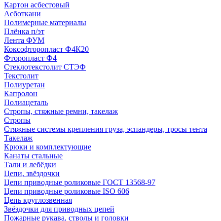
Картон асбестовый
Асботкани
Полимерные материалы
Плёнка п/эт
Лента ФУМ
Коксофторопласт Ф4К20
Фторопласт Ф4
Стеклотекстолит СТЭФ
Текстолит
Полиуретан
Капролон
Полиацеталь
Стропы, стяжные ремни, такелаж
Стропы
Стяжные системы крепления груза, эспандеры, тросы тента
Такелаж
Крюки и комплектующие
Канаты стальные
Тали и лебёдки
Цепи, звёздочки
Цепи приводные роликовые ГОСТ 13568-97
Цепи приводные роликовые ISO 606
Цепь круглозвенная
Звёздочки для приводных цепей
Пожарные рукава, стволы и головки