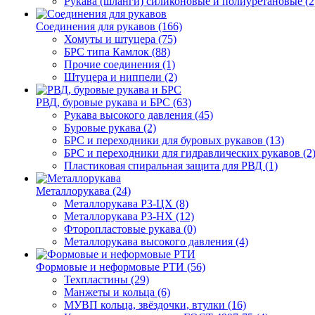
Рукава (шланги) силиконовые и полиуретановые (2
Соединения для рукавов (166)
Хомуты и штуцера (75)
БРС типа Камлок (88)
Прочие соединения (1)
Штуцера и ниппели (2)
РВД, буровые рукава и БРС (63)
Рукава высокого давления (45)
Буровые рукава (2)
БРС и переходники для буровых рукавов (13)
БРС и переходники для гидравлических рукавов (2
Пластиковая спиральная защита для РВД (1)
Металлорукава (24)
Металлорукава Р3-ЦХ (8)
Металлорукава Р3-НХ (12)
Фторопластовые рукава (0)
Металлорукава высокого давления (4)
Формовые и неформовые РТИ (56)
Техпластины (29)
Манжеты и кольца (6)
МУВП кольца, звёздочки, втулки (16)