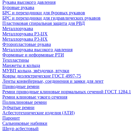
Рукава высокого давления
Буровые рукава
БРС и переходники для буровых рукавов
БРС и переходники для гидравлических рукавов
Пластиковая спиральная защита для РВД
Металлорукава
Металлорукава Р3-ЦХ
Металлорукава Р3-НХ
Фторопластовые рукава
Металлорукава высокого давления
Формовые и неформовые РТИ
Техпластины
Манжеты и кольца
МУВП кольца, звёздочки, втулки
Ковры диэлектрические ГОСТ 4997-75
Ленты конвейерные, соединения и замки для лент
Приводные ремни
Ремни приводные клиновые нормальных сечений ГОСТ 1284.1
Ремни клиновые узкого сечения
Поликлиновые ремни
Зубчатые ремни
Асбестотехнические изделия (АТИ)
Паронит
Сальниковые набивки
Шнур асбестовый