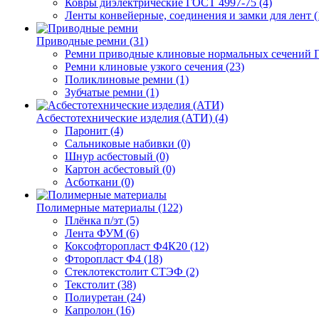
Ковры диэлектрические ГОСТ 4997-75 (4)
Ленты конвейерные, соединения и замки для лент (
Приводные ремни (31)
Ремни приводные клиновые нормальных сечений Г
Ремни клиновые узкого сечения (23)
Поликлиновые ремни (1)
Зубчатые ремни (1)
Асбестотехнические изделия (АТИ) (4)
Паронит (4)
Сальниковые набивки (0)
Шнур асбестовый (0)
Картон асбестовый (0)
Асботкани (0)
Полимерные материалы (122)
Плёнка п/эт (5)
Лента ФУМ (6)
Коксофторопласт Ф4К20 (12)
Фторопласт Ф4 (18)
Стеклотекстолит СТЭФ (2)
Текстолит (38)
Полиуретан (24)
Капролон (16)