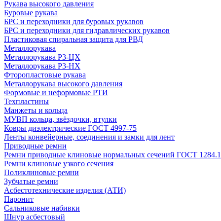
Рукава высокого давления
Буровые рукава
БРС и переходники для буровых рукавов
БРС и переходники для гидравлических рукавов
Пластиковая спиральная защита для РВД
Металлорукава
Металлорукава Р3-ЦХ
Металлорукава Р3-НХ
Фторопластовые рукава
Металлорукава высокого давления
Формовые и неформовые РТИ
Техпластины
Манжеты и кольца
МУВП кольца, звёздочки, втулки
Ковры диэлектрические ГОСТ 4997-75
Ленты конвейерные, соединения и замки для лент
Приводные ремни
Ремни приводные клиновые нормальных сечений ГОСТ 1284.1
Ремни клиновые узкого сечения
Поликлиновые ремни
Зубчатые ремни
Асбестотехнические изделия (АТИ)
Паронит
Сальниковые набивки
Шнур асбестовый