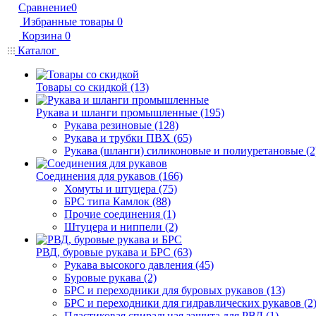
Сравнение
0
Избранные товары
0
Корзина
0
Каталог
Товары со скидкой (13)
Рукава и шланги промышленные (195)
Рукава резиновые (128)
Рукава и трубки ПВХ (65)
Рукава (шланги) силиконовые и полиуретановые (2
Соединения для рукавов (166)
Хомуты и штуцера (75)
БРС типа Камлок (88)
Прочие соединения (1)
Штуцера и ниппели (2)
РВД, буровые рукава и БРС (63)
Рукава высокого давления (45)
Буровые рукава (2)
БРС и переходники для буровых рукавов (13)
БРС и переходники для гидравлических рукавов (2
Пластиковая спиральная защита для РВД (1)