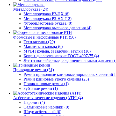
Металлорукава (24)
Металлорукава Р3-ЦХ (8)
Металлорукава Р3-НХ (12)
Фторопластовые рукава (0)
Металлорукава высокого давления (4)
Формовые и неформовые РТИ (56)
Техпластины (29)
Манжеты и кольца (6)
МУВП кольца, звёздочки, втулки (16)
Ковры диэлектрические ГОСТ 4997-75 (4)
Ленты конвейерные, соединения и замки для лент (
Приводные ремни (31)
Ремни приводные клиновые нормальных сечений Г
Ремни клиновые узкого сечения (23)
Поликлиновые ремни (1)
Зубчатые ремни (1)
Асбестотехнические изделия (АТИ) (4)
Паронит (4)
Сальниковые набивки (0)
Шнур асбестовый (0)