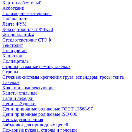
Картон асбестовый
Асботкани
Полимерные материалы
Плёнка п/эт
Лента ФУМ
Коксофторопласт Ф4К20
Фторопласт Ф4
Стеклотекстолит СТЭФ
Текстолит
Полиуретан
Капролон
Полиацеталь
Стропы, стяжные ремни, такелаж
Стропы
Стяжные системы крепления груза, эспандеры, тросы тента
Такелаж
Крюки и комплектующие
Канаты стальные
Тали и лебёдки
Цепи, звёздочки
Цепи приводные роликовые ГОСТ 13568-97
Цепи приводные роликовые ISO 606
Цепь круглозвенная
Звёздочки для приводных цепей
Пожарные рукава, стволы и головки