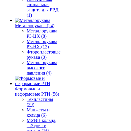
спиральная
защита для РВД
(1)
Металлорукава (24)
Металлорукава
Р3-ЦХ (8)
Металлорукава
Р3-НХ (12)
Фторопластовые
рукава (0)
Металлорукава
высокого
давления (4)
Формовые и
неформовые РТИ (56)
Техпластины
(29)
Манжеты и
кольца (6)
МУВП кольца,
звёздочки,
втулки (16)