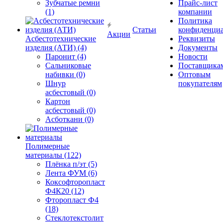
Зубчатые ремни
Прайс-лист
(1)
компании
Политика
Статьи
конфиденциа
Акции
Асбестотехнические
Реквизиты
изделия (АТИ) (4)
Документы
Паронит (4)
Новости
Сальниковые
Поставщика
набивки (0)
Оптовым
Шнур
покупателям
асбестовый (0)
Картон
асбестовый (0)
Асботкани (0)
Полимерные
материалы (122)
Плёнка п/эт (5)
Лента ФУМ (6)
Коксофторопласт
Ф4К20 (12)
Фторопласт Ф4
(18)
Стеклотекстолит