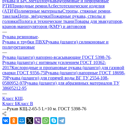
рукава и БРС
Металлорукава
Формовые и неформовые
РТИ
Приводные ремни
Асбестотехнические изделия
(АТИ)
Полимерные материалы
Стропы, стяжные ремни,
такелаж
Цепи, звёздочки
Пожарные рукава, стволы и
головки
Полога и технические ткани
Товары для эвакуаторов,
кранов-манипуляторов (КМУ) и автовозов
—
Рукава резиновые
Рукава и трубки ПВХ
Рукава (шланги) силиконовые и
полиуретановые
—
Рукава (шланги) напорно-всасывающие ГОСТ 5398-76
Рукава (шланги) с нитяным усилением ГОСТ 10362-
2017
Кислородные и пропановые рукава (шланги) для газовой
сварки ГОСТ 9356-75
Рукава (шланги) напорные ГОСТ 18698-
79
Рукава (шланги) для горячей воды ВГ ТУ 2554-108-
0580952-97
Рукава (шланги) для абразивных материалов ТУ
38605212-95
—
Класс КЩ
Класс Б
Класс В
—
Рукав КЩ-2-65-5 L=10 м. ГОСТ 5398-76