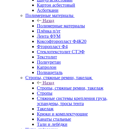
Картон асбестовый
Асботкани
Полимерные материалы
Назад
Полимерные материалы
Плёнка п/эт
Лента ФУМ
Коксофторопласт Ф4К20
Фторопласт Ф4
Стеклотекстолит СТЭФ
Текстолит
Полиуретан
Капролон
Полиацеталь
Стропы, стяжные ремни, такелаж
Назад
Стропы, стяжные ремни, такелаж
Стропы
Стяжные системы крепления груза,
эспандеры, тросы тента
Такелаж
Крюки и комплектующие
Канаты стальные
Тали и лебёдки