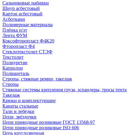
Сальниковые набивки
Шнур асбестовый
Картон асбестовый
Асботкани
Полимерные материалы
Плёнка п/эт
Лента ФУМ
Коксофторопласт Ф4К20
Фторопласт Ф4
Стеклотекстолит СТЭФ
Текстолит
Полиуретан
Капролон
Полиацеталь
Стропы, стяжные ремни, такелаж
Стропы
Стяжные системы крепления груза, эспандеры, тросы тента
Такелаж
Крюки и комплектующие
Канаты стальные
Тали и лебёдки
Цепи, звёздочки
Цепи приводные роликовые ГОСТ 13568-97
Цепи приводные роликовые ISO 606
Цепь круглозвенная