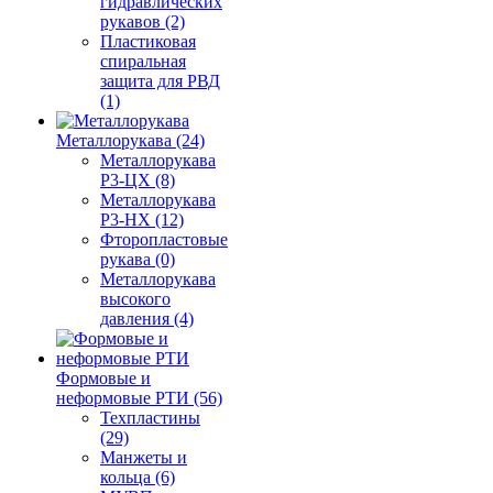
гидравлических
рукавов (2)
Пластиковая
спиральная
защита для РВД
(1)
Металлорукава (24)
Металлорукава
Р3-ЦХ (8)
Металлорукава
Р3-НХ (12)
Фторопластовые
рукава (0)
Металлорукава
высокого
давления (4)
Формовые и
неформовые РТИ (56)
Техпластины
(29)
Манжеты и
кольца (6)