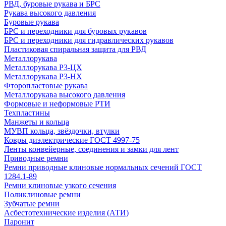
РВД, буровые рукава и БРС
Рукава высокого давления
Буровые рукава
БРС и переходники для буровых рукавов
БРС и переходники для гидравлических рукавов
Пластиковая спиральная защита для РВД
Металлорукава
Металлорукава Р3-ЦХ
Металлорукава Р3-НХ
Фторопластовые рукава
Металлорукава высокого давления
Формовые и неформовые РТИ
Техпластины
Манжеты и кольца
МУВП кольца, звёздочки, втулки
Ковры диэлектрические ГОСТ 4997-75
Ленты конвейерные, соединения и замки для лент
Приводные ремни
Ремни приводные клиновые нормальных сечений ГОСТ
1284.1-89
Ремни клиновые узкого сечения
Поликлиновые ремни
Зубчатые ремни
Асбестотехнические изделия (АТИ)
Паронит