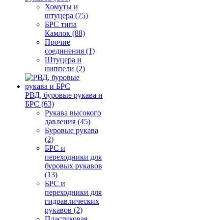
Хомуты и
штуцера (75)
БРС типа
Камлок (88)
Прочие
соединения (1)
Штуцера и
ниппели (2)
РВД, буровые рукава и
БРС (63)
Рукава высокого
давления (45)
Буровые рукава
(2)
БРС и
переходники для
буровых рукавов
(13)
БРС и
переходники для
гидравлических
рукавов (2)
Пластиковая