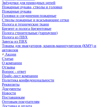
Звёздочки для приводных цепей
Пожарные рукава, стволы и головки
Пожарные рукава
Головки и соединения пожарные
Стволы пожарные и всасывающие сетки
Полога и технические ткани
Брезент и полога брезентовые
Полога строительные (тарпаулин)
Полога из ПВХ
Завесы из ПВХ
Товары для эвакуаторов, кранов-манипуляторов (КМУ) и
автовозов
Акции
Статьи
О компании
Отзывы
Вопрос - ответ
Прайс-лист компании
Политика конфиденциальности
Реквизиты
Документы
Новости
Поставщикам
Оптовым покупателям
Доставка и оплата