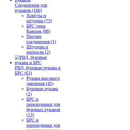
Соединения для
рукавов (166)
Хомуты и
штуцера (75)
БРС типа
Камлок (88)
Прочие
соединения (1)
Штуцера и
ниппели (2)
РВД, буровые рукава и
БРС (63)
Рукава высокого
давления (45)
Буровые рукава
(2)
БРС и
переходники для
буровых рукавов
(13)
БРС и
переходники для