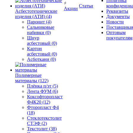
Политика
Статьи
конфиденциа
Акции
Асбестотехнические
Реквизиты
изделия (АТИ) (4)
Документы
Паронит (4)
Новости
Сальниковые
Поставщика
набивки (0)
Оптовым
Шнур
покупателям
асбестовый (0)
Картон
асбестовый (0)
Асботкани (0)
Полимерные
материалы (122)
Плёнка п/эт (5)
Лента ФУМ (6)
Коксофторопласт
Ф4К20 (12)
Фторопласт Ф4
(18)
Стеклотекстолит
СТЭФ (2)
Текстолит (38)