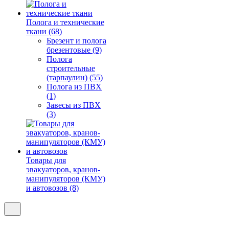
Полога и технические
ткани (68)
Брезент и полога
брезентовые (9)
Полога
строительные
(тарпаулин) (55)
Полога из ПВХ
(1)
Завесы из ПВХ
(3)
Товары для
эвакуаторов, кранов-
манипуляторов (КМУ)
и автовозов (8)