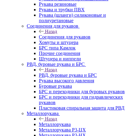
Рукава резиновые
Рукава и трубки ПВХ
Рукава (шланги) силиконовые и
полиуретановые
Соединения для рукавов
Назад
Соединения для рукавов
Хомуты и штуцера
БРС типа Камлок
Прочие соединения
Штуцера и ниппели
РВД, буровые рукава и БРС
Назад
РВД, буровые рукава и БРС
Рукава высокого давления
Буровые рукава
БРС и переходники для буровых рукавов
БРС и переходники для гидравлических
рукавов
Пластиковая спиральная защита для РВД
Металлорукава
Назад
Металлорукава
Металлорукава Р3-ЦХ
Металлорукава Р3-НХ