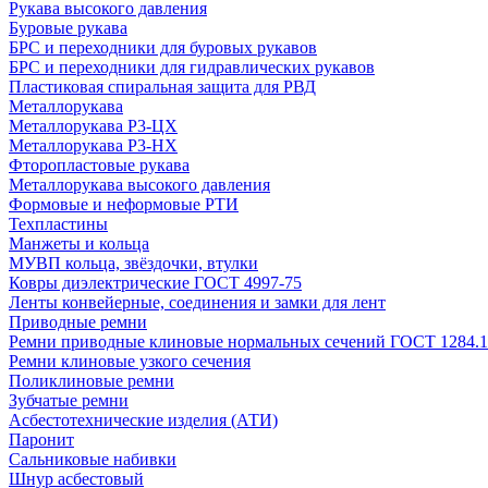
Рукава высокого давления
Буровые рукава
БРС и переходники для буровых рукавов
БРС и переходники для гидравлических рукавов
Пластиковая спиральная защита для РВД
Металлорукава
Металлорукава Р3-ЦХ
Металлорукава Р3-НХ
Фторопластовые рукава
Металлорукава высокого давления
Формовые и неформовые РТИ
Техпластины
Манжеты и кольца
МУВП кольца, звёздочки, втулки
Ковры диэлектрические ГОСТ 4997-75
Ленты конвейерные, соединения и замки для лент
Приводные ремни
Ремни приводные клиновые нормальных сечений ГОСТ 1284.1
Ремни клиновые узкого сечения
Поликлиновые ремни
Зубчатые ремни
Асбестотехнические изделия (АТИ)
Паронит
Сальниковые набивки
Шнур асбестовый