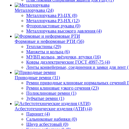
Металлорукава (24)
Металлорукава Р3-ЦХ (8)
Металлорукава Р3-НХ (12)
Фторопластовые рукава (0)
Металлорукава высокого давления (4)
Формовые и неформовые РТИ (56)
Техпластины (29)
Манжеты и кольца (6)
МУВП кольца, звёздочки, втулки (16)
Ковры диэлектрические ГОСТ 4997-75 (4)
Ленты конвейерные, соединения и замки для лент (
Приводные ремни (31)
Ремни приводные клиновые нормальных сечений Г
Ремни клиновые узкого сечения (23)
Поликлиновые ремни (1)
Зубчатые ремни (1)
Асбестотехнические изделия (АТИ) (4)
Паронит (4)
Сальниковые набивки (0)
Шнур асбестовый (0)