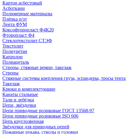
Картон асбестовый
Асботкани
Полимерные материалы
Плёнка п/эт
Лента ФУМ
Коксофторопласт Ф4К20
Фторопласт Ф4
Стеклотекстолит СТЭФ
Текстолит
Полиуретан
Капролон
Полиацеталь
Стропы, стяжные ремни, такелаж
Стропы
Стяжные системы крепления груза, эспандеры, тросы тента
Такелаж
Крюки и комплектующие
Канаты стальные
Тали и лебёдки
Цепи, звёздочки
Цепи приводные роликовые ГОСТ 13568-97
Цепи приводные роликовые ISO 606
Цепь круглозвенная
Звёздочки для приводных цепей
Пожарные рукава, стволы и головки