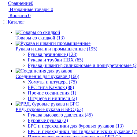
Сравнение
0
Избранные товары
0
Корзина
0
Каталог
Товары со скидкой (13)
Рукава и шланги промышленные (195)
Рукава резиновые (128)
Рукава и трубки ПВХ (65)
Рукава (шланги) силиконовые и полиуретановые (2
Соединения для рукавов (166)
Хомуты и штуцера (75)
БРС типа Камлок (88)
Прочие соединения (1)
Штуцера и ниппели (2)
РВД, буровые рукава и БРС (63)
Рукава высокого давления (45)
Буровые рукава (2)
БРС и переходники для буровых рукавов (13)
БРС и переходники для гидравлических рукавов (2
Пластиковая спиральная защита для РВД (1)