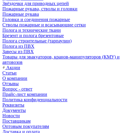
Звёздочки для приводных цепей
Пожарные рукава, стволы и головки
Пожарные рукава
Головки и соединения пожарные
Стволы пожарные и всасывающие сетки
Полога и технические ткани
Брезент и полога брезентовые
Полога строительные (тарпаулин)
Полога из ПВХ
Завесы из ПВХ
Товары для эвакуаторов, кранов-манипуляторов (КМУ) и
автовозов
Акции
Статьи
О компании
Отзывы
Вопрос - ответ
Прайс-лист компании
Политика конфиденциальности
Реквизиты
Документы
Новости
Поставщикам
Оптовым покупателям
Доставка и оплата