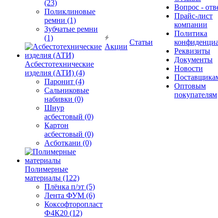
(23)
Вопрос - отв
Поликлиновые
Прайс-лист
ремни (1)
компании
Зубчатые ремни
Политика
(1)
Статьи
конфиденциа
Акции
Реквизиты
Документы
Асбестотехнические
Новости
изделия (АТИ) (4)
Поставщика
Паронит (4)
Оптовым
Сальниковые
покупателям
набивки (0)
Шнур
асбестовый (0)
Картон
асбестовый (0)
Асботкани (0)
Полимерные
материалы (122)
Плёнка п/эт (5)
Лента ФУМ (6)
Коксофторопласт
Ф4К20 (12)