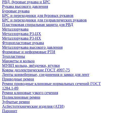
РВД, буровые рукава и БРС
Рукава высокого давления
Буровые рукава
БРС и переходники для буровых рукавов
БРС и переходники для гидравлических рукавов
Пластиковая спиральная защита для РВД
Металлорукава
Металлорукава Р3-ЦХ
Металлорукава Р3-НХ
Фторопластовые рукава
Металлорукава высокого давления
Формовые и неформовые РТИ
Техпластины
Манжеты и кольца
МУВП кольца, звёздочки, втулки
Ковры диэлектрические ГОСТ 4997-75
Ленты конвейерные, соединения и замки для лент
Приводные ремни
Ремни приводные клиновые нормальных сечений ГОСТ
1284.1-89
Ремни клиновые узкого сечения
Поликлиновые ремни
Зубчатые ремни
Асбестотехнические изделия (АТИ)
Паронит