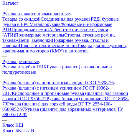
Каталог
—
Рукава и шланги промышленные
Товары со скидкой
Соединения для рукавов
РВД, буровые
рукава и БРС
Металлорукава
Формовые и неформовые
РТИ
Приводные ремни
Асбестотехнические изделия
(АТИ)
Полимерные материалы
Стропы, стяжные ремни,
такелаж
Цепи, звёздочки
Пожарные рукава, стволы и
головки
Полога и технические ткани
Товары для эвакуаторов,
кранов-манипуляторов (КМУ) и автовозов
—
Рукава резиновые
Рукава и трубки ПВХ
Рукава (шланги) силиконовые и
полиуретановые
—
Рукава (шланги) напорно-всасывающие ГОСТ 5398-76
Рукава (шланги) с нитяным усилением ГОСТ 10362-
2017
Кислородные и пропановые рукава (шланги) для газовой
сварки ГОСТ 9356-75
Рукава (шланги) напорные ГОСТ 18698-
79
Рукава (шланги) для горячей воды ВГ ТУ 2554-108-
0580952-97
Рукава (шланги) для абразивных материалов ТУ
38605212-95
—
Класс КЩ
Класс Б
Класс В