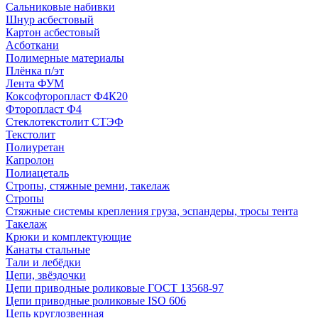
Сальниковые набивки
Шнур асбестовый
Картон асбестовый
Асботкани
Полимерные материалы
Плёнка п/эт
Лента ФУМ
Коксофторопласт Ф4К20
Фторопласт Ф4
Стеклотекстолит СТЭФ
Текстолит
Полиуретан
Капролон
Полиацеталь
Стропы, стяжные ремни, такелаж
Стропы
Стяжные системы крепления груза, эспандеры, тросы тента
Такелаж
Крюки и комплектующие
Канаты стальные
Тали и лебёдки
Цепи, звёздочки
Цепи приводные роликовые ГОСТ 13568-97
Цепи приводные роликовые ISO 606
Цепь круглозвенная