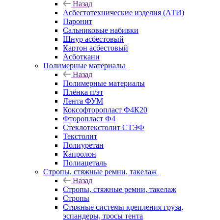
Назад
Асбестотехнические изделия (АТИ)
Паронит
Сальниковые набивки
Шнур асбестовый
Картон асбестовый
Асботкани
Полимерные материалы
Назад
Полимерные материалы
Плёнка п/эт
Лента ФУМ
Коксофторопласт Ф4К20
Фторопласт Ф4
Стеклотекстолит СТЭФ
Текстолит
Полиуретан
Капролон
Полиацеталь
Стропы, стяжные ремни, такелаж
Назад
Стропы, стяжные ремни, такелаж
Стропы
Стяжные системы крепления груза,
эспандеры, тросы тента