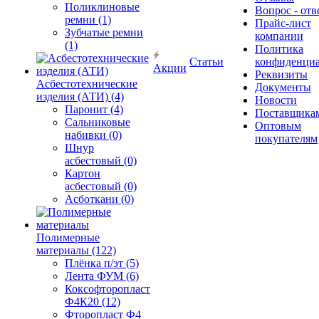
Поликлиновые
Вопрос - отв
ремни (1)
Прайс-лист
Зубчатые ремни
компании
(1)
Политика
Статьи
конфиденциа
Акции
Реквизиты
Асбестотехнические
Документы
изделия (АТИ) (4)
Новости
Паронит (4)
Поставщика
Сальниковые
Оптовым
набивки (0)
покупателям
Шнур
асбестовый (0)
Картон
асбестовый (0)
Асботкани (0)
Полимерные
материалы (122)
Плёнка п/эт (5)
Лента ФУМ (6)
Коксофторопласт
Ф4К20 (12)
Фторопласт Ф4