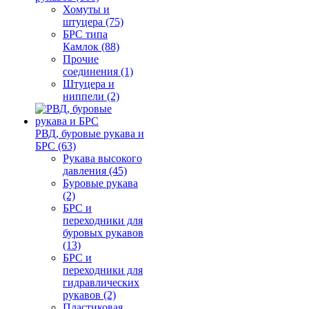
Хомуты и
штуцера (75)
БРС типа
Камлок (88)
Прочие
соединения (1)
Штуцера и
ниппели (2)
РВД, буровые рукава и
БРС (63)
Рукава высокого
давления (45)
Буровые рукава
(2)
БРС и
переходники для
буровых рукавов
(13)
БРС и
переходники для
гидравлических
рукавов (2)
Пластиковая