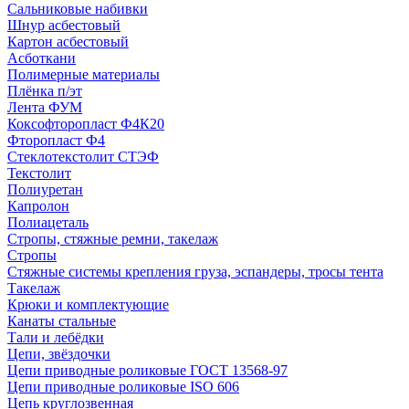
Сальниковые набивки
Шнур асбестовый
Картон асбестовый
Асботкани
Полимерные материалы
Плёнка п/эт
Лента ФУМ
Коксофторопласт Ф4К20
Фторопласт Ф4
Стеклотекстолит СТЭФ
Текстолит
Полиуретан
Капролон
Полиацеталь
Стропы, стяжные ремни, такелаж
Стропы
Стяжные системы крепления груза, эспандеры, тросы тента
Такелаж
Крюки и комплектующие
Канаты стальные
Тали и лебёдки
Цепи, звёздочки
Цепи приводные роликовые ГОСТ 13568-97
Цепи приводные роликовые ISO 606
Цепь круглозвенная