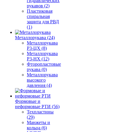
гидравлических
рукавов (2)
Пластиковая
спиральная
защита для РВД
(1)
Металлорукава (24)
Металлорукава
Р3-ЦХ (8)
Металлорукава
Р3-НХ (12)
Фторопластовые
рукава (0)
Металлорукава
высокого
давления (4)
Формовые и
неформовые РТИ (56)
Техпластины
(29)
Манжеты и
кольца (6)