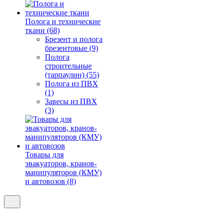
Полога и технические
ткани (68)
Брезент и полога
брезентовые (9)
Полога
строительные
(тарпаулин) (55)
Полога из ПВХ
(1)
Завесы из ПВХ
(3)
Товары для
эвакуаторов, кранов-
манипуляторов (КМУ)
и автовозов (8)