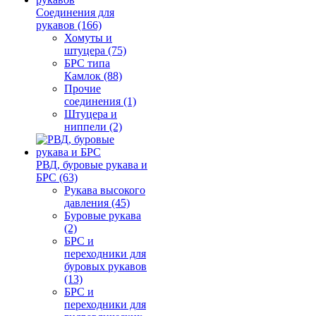
Соединения для
рукавов (166)
Хомуты и
штуцера (75)
БРС типа
Камлок (88)
Прочие
соединения (1)
Штуцера и
ниппели (2)
РВД, буровые рукава и
БРС (63)
Рукава высокого
давления (45)
Буровые рукава
(2)
БРС и
переходники для
буровых рукавов
(13)
БРС и
переходники для