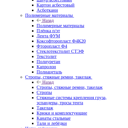
Картон асбестовый
Асботкани
Полимерные материалы
Назад
Полимерные материалы
Плёнка п/эт
Лента ФУМ
Коксофторопласт Ф4К20
Фторопласт Ф4
Стеклотекстолит СТЭФ
Текстолит
Полиуретан
Капролон
Полиацеталь
Стропы, стяжные ремни, такелаж
Назад
Стропы, стяжные ремни, такелаж
Стропы
Стяжные системы крепления груза,
эспандеры, тросы тента
Такелаж
Крюки и комплектующие
Канаты стальные
Тали и лебёдки