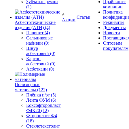
Зубчатые ремни
Прайс-лист
(1)
компании
Политика
Статьи
конфиденциа
Акции
Асбестотехнические
Реквизиты
изделия (АТИ) (4)
Документы
Паронит (4)
Новости
Сальниковые
Поставщика
набивки (0)
Оптовым
Шнур
покупателям
асбестовый (0)
Картон
асбестовый (0)
Асботкани (0)
Полимерные
материалы (122)
Плёнка п/эт (5)
Лента ФУМ (6)
Коксофторопласт
Ф4К20 (12)
Фторопласт Ф4
(18)
Стеклотекстолит