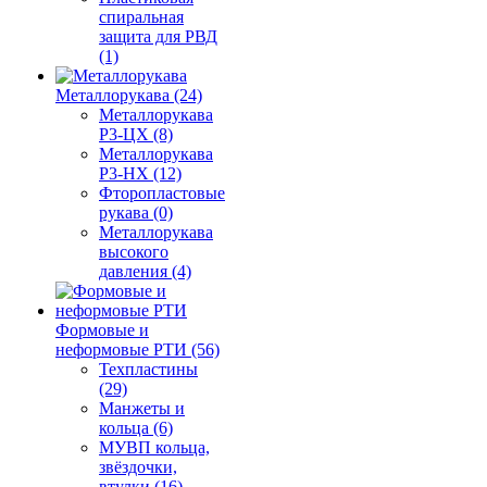
спиральная
защита для РВД
(1)
Металлорукава (24)
Металлорукава
Р3-ЦХ (8)
Металлорукава
Р3-НХ (12)
Фторопластовые
рукава (0)
Металлорукава
высокого
давления (4)
Формовые и
неформовые РТИ (56)
Техпластины
(29)
Манжеты и
кольца (6)
МУВП кольца,
звёздочки,
втулки (16)