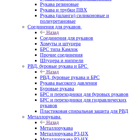
Рукава резиновые
Рукава и трубки ПВХ
Рукава (шланги) силиконовые и
полиуретановые
Соединения для рукавов
Назад
Соединения для рукавов
Хомуты и штуцера
БРС типа Камлок
Прочие соединения
Штуцера и ниппели
РВД, буровые рукава и БРС
Назад
РВД, буровые рукава и БРС
Рукава высокого давления
Буровые рукава
БРС и переходники для буровых рукавов
БРС и переходники для гидравлических
рукавов
Пластиковая спиральная защита для РВД
Металлорукава
Назад
Металлорукава
Металлорукава Р3-ЦХ
Металлорукава Р3-НХ