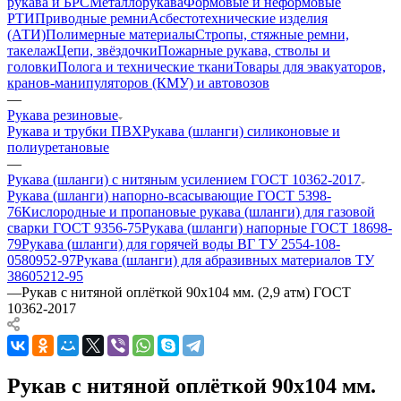
рукава и БРС
Металлорукава
Формовые и неформовые
РТИ
Приводные ремни
Асбестотехнические изделия
(АТИ)
Полимерные материалы
Стропы, стяжные ремни,
такелаж
Цепи, звёздочки
Пожарные рукава, стволы и
головки
Полога и технические ткани
Товары для эвакуаторов,
кранов-манипуляторов (КМУ) и автовозов
—
Рукава резиновые
Рукава и трубки ПВХ
Рукава (шланги) силиконовые и
полиуретановые
—
Рукава (шланги) с нитяным усилением ГОСТ 10362-2017
Рукава (шланги) напорно-всасывающие ГОСТ 5398-
76
Кислородные и пропановые рукава (шланги) для газовой
сварки ГОСТ 9356-75
Рукава (шланги) напорные ГОСТ 18698-
79
Рукава (шланги) для горячей воды ВГ ТУ 2554-108-
0580952-97
Рукава (шланги) для абразивных материалов ТУ
38605212-95
—
Рукав с нитяной оплёткой 90х104 мм. (2,9 атм) ГОСТ
10362-2017
Рукав с нитяной оплёткой 90х104 мм.