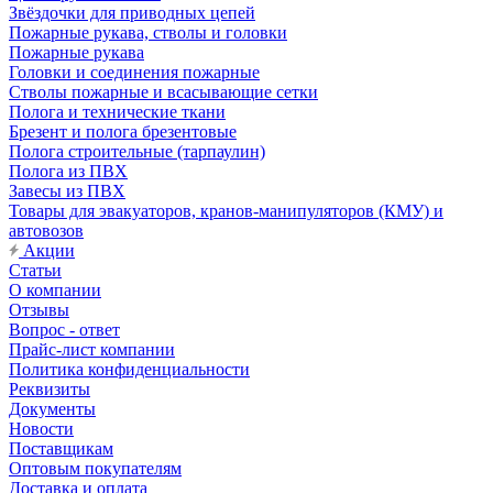
Звёздочки для приводных цепей
Пожарные рукава, стволы и головки
Пожарные рукава
Головки и соединения пожарные
Стволы пожарные и всасывающие сетки
Полога и технические ткани
Брезент и полога брезентовые
Полога строительные (тарпаулин)
Полога из ПВХ
Завесы из ПВХ
Товары для эвакуаторов, кранов-манипуляторов (КМУ) и
автовозов
Акции
Статьи
О компании
Отзывы
Вопрос - ответ
Прайс-лист компании
Политика конфиденциальности
Реквизиты
Документы
Новости
Поставщикам
Оптовым покупателям
Доставка и оплата