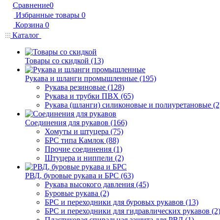
Сравнение
0
Избранные товары
0
Корзина
0
Каталог
Товары со скидкой (13)
Рукава и шланги промышленные (195)
Рукава резиновые (128)
Рукава и трубки ПВХ (65)
Рукава (шланги) силиконовые и полиуретановые (2
Соединения для рукавов (166)
Хомуты и штуцера (75)
БРС типа Камлок (88)
Прочие соединения (1)
Штуцера и ниппели (2)
РВД, буровые рукава и БРС (63)
Рукава высокого давления (45)
Буровые рукава (2)
БРС и переходники для буровых рукавов (13)
БРС и переходники для гидравлических рукавов (2
Пластиковая спиральная защита для РВД (1)