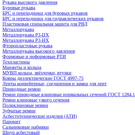
Рукава высокого давления
Буровые рукава
БРС и переходники для буровых рукавов
БРС и переходники для гидравлических рукавов
Пластиковая спиральная защита для РВД
Металлорукава
Металлорукава Р3-ЦХ
Металлорукава Р3-НХ
Фторопластовые рукава
Металлорукава высокого давления
Формовые и неформовые РТИ
Техпластины
Манжеты и кольца
МУВП кольца, звёздочки, втулки
Ковры диэлектрические ГОСТ 4997-75
Ленты конвейерные, соединения и замки для лент
Приводные ремни
Ремни приводные клиновые нормальных сечений ГОСТ 1284.1
Ремни клиновые узкого сечения
Поликлиновые ремни
Зубчатые ремни
Асбестотехнические изделия (АТИ)
Паронит
Сальниковые набивки
Шнур асбестовый