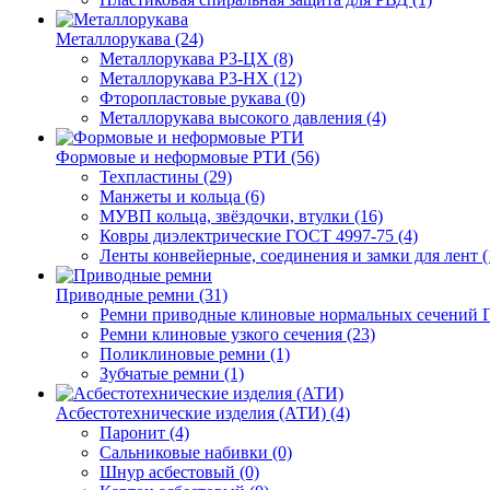
Металлорукава (24)
Металлорукава Р3-ЦХ (8)
Металлорукава Р3-НХ (12)
Фторопластовые рукава (0)
Металлорукава высокого давления (4)
Формовые и неформовые РТИ (56)
Техпластины (29)
Манжеты и кольца (6)
МУВП кольца, звёздочки, втулки (16)
Ковры диэлектрические ГОСТ 4997-75 (4)
Ленты конвейерные, соединения и замки для лент (
Приводные ремни (31)
Ремни приводные клиновые нормальных сечений Г
Ремни клиновые узкого сечения (23)
Поликлиновые ремни (1)
Зубчатые ремни (1)
Асбестотехнические изделия (АТИ) (4)
Паронит (4)
Сальниковые набивки (0)
Шнур асбестовый (0)