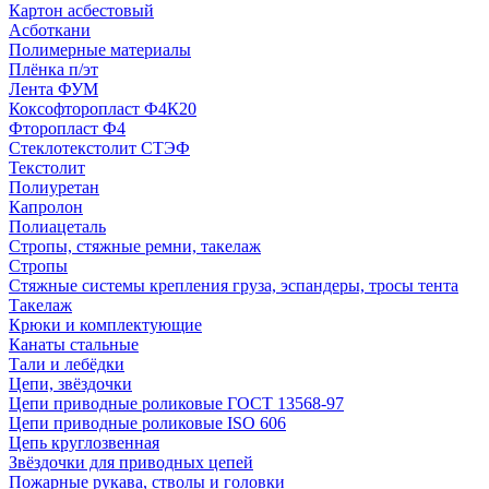
Картон асбестовый
Асботкани
Полимерные материалы
Плёнка п/эт
Лента ФУМ
Коксофторопласт Ф4К20
Фторопласт Ф4
Стеклотекстолит СТЭФ
Текстолит
Полиуретан
Капролон
Полиацеталь
Стропы, стяжные ремни, такелаж
Стропы
Стяжные системы крепления груза, эспандеры, тросы тента
Такелаж
Крюки и комплектующие
Канаты стальные
Тали и лебёдки
Цепи, звёздочки
Цепи приводные роликовые ГОСТ 13568-97
Цепи приводные роликовые ISO 606
Цепь круглозвенная
Звёздочки для приводных цепей
Пожарные рукава, стволы и головки