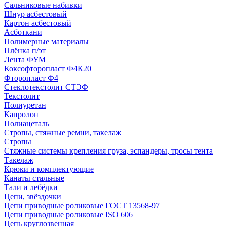
Сальниковые набивки
Шнур асбестовый
Картон асбестовый
Асботкани
Полимерные материалы
Плёнка п/эт
Лента ФУМ
Коксофторопласт Ф4К20
Фторопласт Ф4
Стеклотекстолит СТЭФ
Текстолит
Полиуретан
Капролон
Полиацеталь
Стропы, стяжные ремни, такелаж
Стропы
Стяжные системы крепления груза, эспандеры, тросы тента
Такелаж
Крюки и комплектующие
Канаты стальные
Тали и лебёдки
Цепи, звёздочки
Цепи приводные роликовые ГОСТ 13568-97
Цепи приводные роликовые ISO 606
Цепь круглозвенная