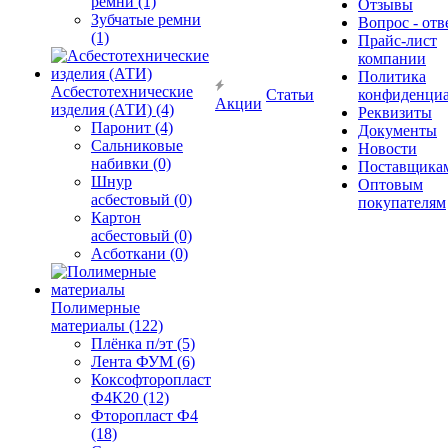
ремни (1)
Отзывы
Зубчатые ремни
Вопрос - отв
(1)
Прайс-лист
компании
Политика
Асбестотехнические
Статьи
конфиденциа
Акции
изделия (АТИ) (4)
Реквизиты
Паронит (4)
Документы
Сальниковые
Новости
набивки (0)
Поставщика
Шнур
Оптовым
асбестовый (0)
покупателям
Картон
асбестовый (0)
Асботкани (0)
Полимерные
материалы (122)
Плёнка п/эт (5)
Лента ФУМ (6)
Коксофторопласт
Ф4К20 (12)
Фторопласт Ф4
(18)