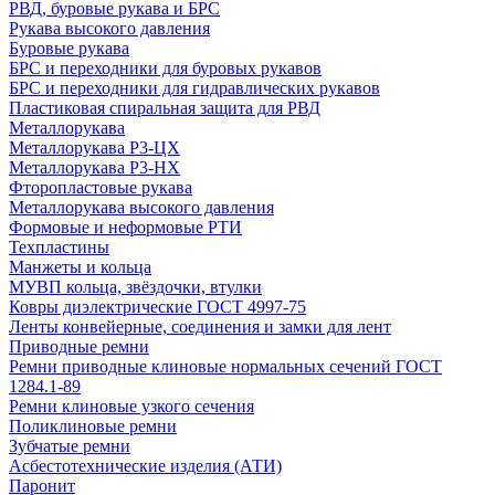
РВД, буровые рукава и БРС
Рукава высокого давления
Буровые рукава
БРС и переходники для буровых рукавов
БРС и переходники для гидравлических рукавов
Пластиковая спиральная защита для РВД
Металлорукава
Металлорукава Р3-ЦХ
Металлорукава Р3-НХ
Фторопластовые рукава
Металлорукава высокого давления
Формовые и неформовые РТИ
Техпластины
Манжеты и кольца
МУВП кольца, звёздочки, втулки
Ковры диэлектрические ГОСТ 4997-75
Ленты конвейерные, соединения и замки для лент
Приводные ремни
Ремни приводные клиновые нормальных сечений ГОСТ
1284.1-89
Ремни клиновые узкого сечения
Поликлиновые ремни
Зубчатые ремни
Асбестотехнические изделия (АТИ)
Паронит