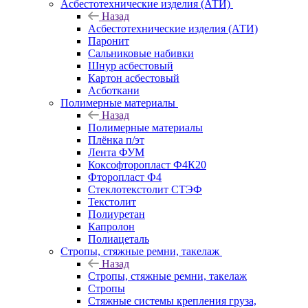
Асбестотехнические изделия (АТИ)
Назад
Асбестотехнические изделия (АТИ)
Паронит
Сальниковые набивки
Шнур асбестовый
Картон асбестовый
Асботкани
Полимерные материалы
Назад
Полимерные материалы
Плёнка п/эт
Лента ФУМ
Коксофторопласт Ф4К20
Фторопласт Ф4
Стеклотекстолит СТЭФ
Текстолит
Полиуретан
Капролон
Полиацеталь
Стропы, стяжные ремни, такелаж
Назад
Стропы, стяжные ремни, такелаж
Стропы
Стяжные системы крепления груза,