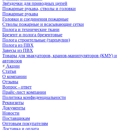
Звёздочки для приводных цепей
Пожарные рукава, стволы и головки
Пожарные рукава
Головки и соединения пожарные
Стволы пожарные и всасывающие сетки
Полога и технические ткани
Брезент и полога брезентовые
Полога строительные (тарпаулин)
Полога из ПВХ
Завесы из ПВХ
Товары для эвакуаторов, кранов-манипуляторов (КМУ) и
автовозов
Акции
Статьи
О компании
Отзывы
Вопрос - ответ
Прайс-лист компании
Политика конфиденциальности
Реквизиты
Документы
Новости
Поставщикам
Оптовым покупателям
Доставка и оплата