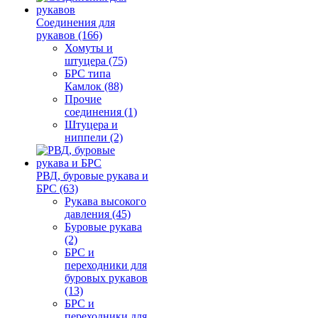
Соединения для
рукавов (166)
Хомуты и
штуцера (75)
БРС типа
Камлок (88)
Прочие
соединения (1)
Штуцера и
ниппели (2)
РВД, буровые рукава и
БРС (63)
Рукава высокого
давления (45)
Буровые рукава
(2)
БРС и
переходники для
буровых рукавов
(13)
БРС и
переходники для