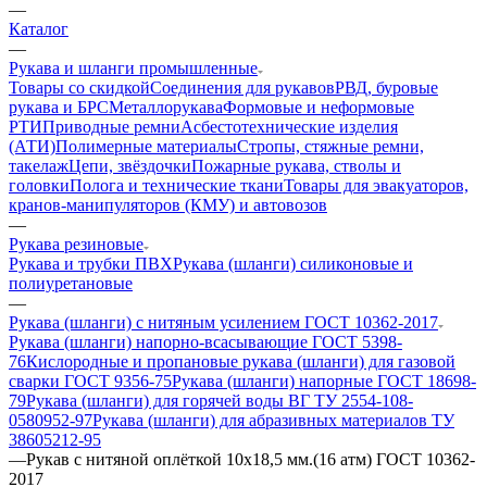
—
Каталог
—
Рукава и шланги промышленные
Товары со скидкой
Соединения для рукавов
РВД, буровые
рукава и БРС
Металлорукава
Формовые и неформовые
РТИ
Приводные ремни
Асбестотехнические изделия
(АТИ)
Полимерные материалы
Стропы, стяжные ремни,
такелаж
Цепи, звёздочки
Пожарные рукава, стволы и
головки
Полога и технические ткани
Товары для эвакуаторов,
кранов-манипуляторов (КМУ) и автовозов
—
Рукава резиновые
Рукава и трубки ПВХ
Рукава (шланги) силиконовые и
полиуретановые
—
Рукава (шланги) с нитяным усилением ГОСТ 10362-2017
Рукава (шланги) напорно-всасывающие ГОСТ 5398-
76
Кислородные и пропановые рукава (шланги) для газовой
сварки ГОСТ 9356-75
Рукава (шланги) напорные ГОСТ 18698-
79
Рукава (шланги) для горячей воды ВГ ТУ 2554-108-
0580952-97
Рукава (шланги) для абразивных материалов ТУ
38605212-95
—
Рукав с нитяной оплёткой 10х18,5 мм.(16 атм) ГОСТ 10362-
2017