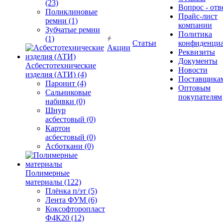
(23)
Вопрос - отв
Поликлиновые
Прайс-лист
ремни (1)
компании
Зубчатые ремни
Политика
(1)
Статьи
конфиденциа
Акции
Реквизиты
Документы
Асбестотехнические
Новости
изделия (АТИ) (4)
Поставщика
Паронит (4)
Оптовым
Сальниковые
покупателям
набивки (0)
Шнур
асбестовый (0)
Картон
асбестовый (0)
Асботкани (0)
Полимерные
материалы (122)
Плёнка п/эт (5)
Лента ФУМ (6)
Коксофторопласт
Ф4К20 (12)