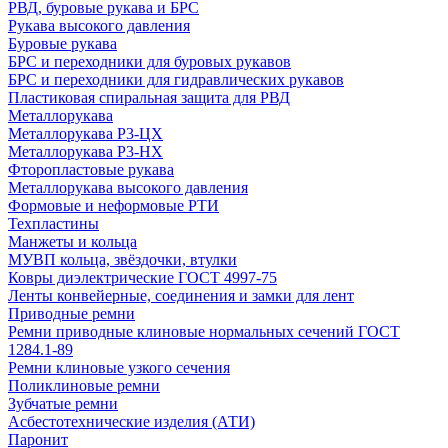
РВД, буровые рукава и БРС
Рукава высокого давления
Буровые рукава
БРС и переходники для буровых рукавов
БРС и переходники для гидравлических рукавов
Пластиковая спиральная защита для РВД
Металлорукава
Металлорукава Р3-ЦХ
Металлорукава Р3-НХ
Фторопластовые рукава
Металлорукава высокого давления
Формовые и неформовые РТИ
Техпластины
Манжеты и кольца
МУВП кольца, звёздочки, втулки
Ковры диэлектрические ГОСТ 4997-75
Ленты конвейерные, соединения и замки для лент
Приводные ремни
Ремни приводные клиновые нормальных сечений ГОСТ
1284.1-89
Ремни клиновые узкого сечения
Поликлиновые ремни
Зубчатые ремни
Асбестотехнические изделия (АТИ)
Паронит