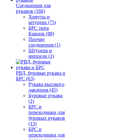
Соединения для
рукавов (166)
Хомуты и
штуцера (75)
БРС типа
Камлок (88)
Прочие
соединения (1)
Штуцера и
ниппели (2)
РВД, буровые рукава и
БРС (63)
Рукава высокого
давления (45)
Буровые рукава
(2)
БРС и
переходники для
буровых рукавов
(13)
БРС и
переходники для