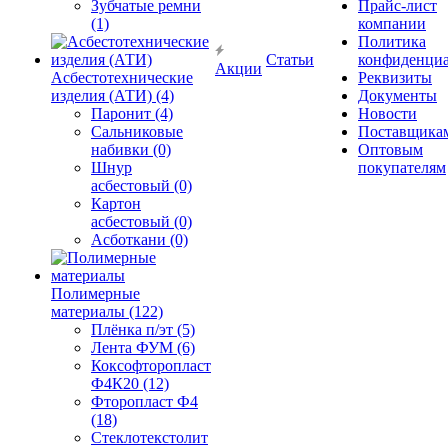
Зубчатые ремни
Прайс-лист
(1)
компании
Политика
Статьи
конфиденциа
Акции
Асбестотехнические
Реквизиты
изделия (АТИ) (4)
Документы
Паронит (4)
Новости
Сальниковые
Поставщика
набивки (0)
Оптовым
Шнур
покупателям
асбестовый (0)
Картон
асбестовый (0)
Асботкани (0)
Полимерные
материалы (122)
Плёнка п/эт (5)
Лента ФУМ (6)
Коксофторопласт
Ф4К20 (12)
Фторопласт Ф4
(18)
Стеклотекстолит