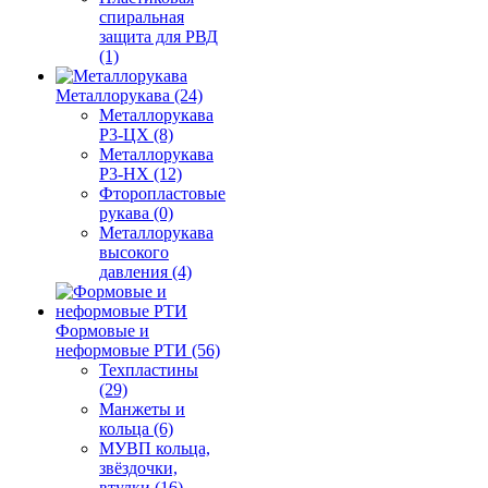
спиральная
защита для РВД
(1)
Металлорукава (24)
Металлорукава
Р3-ЦХ (8)
Металлорукава
Р3-НХ (12)
Фторопластовые
рукава (0)
Металлорукава
высокого
давления (4)
Формовые и
неформовые РТИ (56)
Техпластины
(29)
Манжеты и
кольца (6)
МУВП кольца,
звёздочки,
втулки (16)