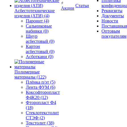
Политика
Статьи
конфиденциа
Акции
Асбестотехнические
Реквизиты
изделия (АТИ) (4)
Документы
Паронит (4)
Новости
Сальниковые
Поставщика
набивки (0)
Оптовым
Шнур
покупателям
асбестовый (0)
Картон
асбестовый (0)
Асботкани (0)
Полимерные
материалы (122)
Плёнка п/эт (5)
Лента ФУМ (6)
Коксофторопласт
Ф4К20 (12)
Фторопласт Ф4
(18)
Стеклотекстолит
СТЭФ (2)
Текстолит (38)