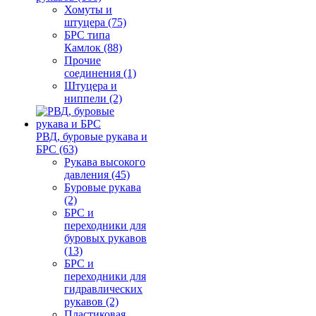
Хомуты и
штуцера (75)
БРС типа
Камлок (88)
Прочие
соединения (1)
Штуцера и
ниппели (2)
РВД, буровые рукава и
БРС (63)
Рукава высокого
давления (45)
Буровые рукава
(2)
БРС и
переходники для
буровых рукавов
(13)
БРС и
переходники для
гидравлических
рукавов (2)
Пластиковая