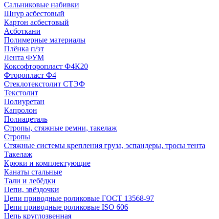
Сальниковые набивки
Шнур асбестовый
Картон асбестовый
Асботкани
Полимерные материалы
Плёнка п/эт
Лента ФУМ
Коксофторопласт Ф4К20
Фторопласт Ф4
Стеклотекстолит СТЭФ
Текстолит
Полиуретан
Капролон
Полиацеталь
Стропы, стяжные ремни, такелаж
Стропы
Стяжные системы крепления груза, эспандеры, тросы тента
Такелаж
Крюки и комплектующие
Канаты стальные
Тали и лебёдки
Цепи, звёздочки
Цепи приводные роликовые ГОСТ 13568-97
Цепи приводные роликовые ISO 606
Цепь круглозвенная