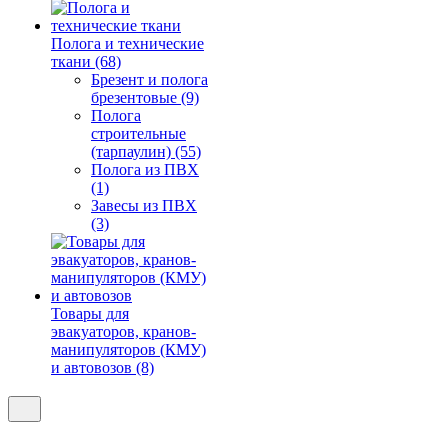
Полога и технические
ткани (68)
Брезент и полога
брезентовые (9)
Полога
строительные
(тарпаулин) (55)
Полога из ПВХ
(1)
Завесы из ПВХ
(3)
Товары для
эвакуаторов, кранов-
манипуляторов (КМУ)
и автовозов (8)