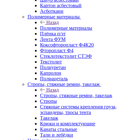
Картон асбестовый
Асботкани
Полимерные материалы
Назад
Полимерные материалы
Плёнка п/эт
Лента ФУМ
Коксофторопласт Ф4К20
Фторопласт Ф4
Стеклотекстолит СТЭФ
Текстолит
Полиуретан
Капролон
Полиацеталь
Стропы, стяжные ремни, такелаж
Назад
Стропы, стяжные ремни, такелаж
Стропы
Стяжные системы крепления груза,
эспандеры, тросы тента
Такелаж
Крюки и комплектующие
Канаты стальные
Тали и лебёдки