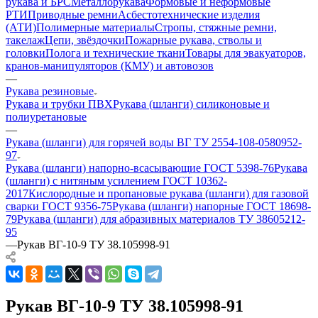
рукава и БРС
Металлорукава
Формовые и неформовые
РТИ
Приводные ремни
Асбестотехнические изделия
(АТИ)
Полимерные материалы
Стропы, стяжные ремни,
такелаж
Цепи, звёздочки
Пожарные рукава, стволы и
головки
Полога и технические ткани
Товары для эвакуаторов,
кранов-манипуляторов (КМУ) и автовозов
—
Рукава резиновые
Рукава и трубки ПВХ
Рукава (шланги) силиконовые и
полиуретановые
—
Рукава (шланги) для горячей воды ВГ ТУ 2554-108-0580952-
97
Рукава (шланги) напорно-всасывающие ГОСТ 5398-76
Рукава
(шланги) с нитяным усилением ГОСТ 10362-
2017
Кислородные и пропановые рукава (шланги) для газовой
сварки ГОСТ 9356-75
Рукава (шланги) напорные ГОСТ 18698-
79
Рукава (шланги) для абразивных материалов ТУ 38605212-
95
—
Рукав ВГ-10-9 ТУ 38.105998-91
Рукав ВГ-10-9 ТУ 38.105998-91