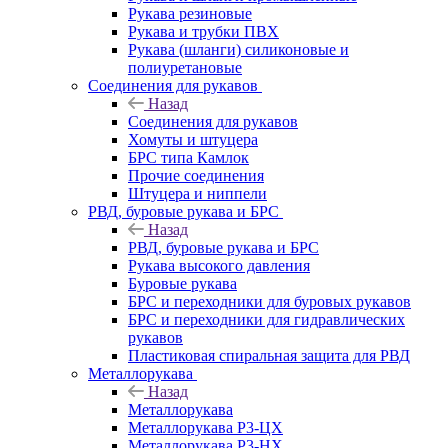
Рукава резиновые
Рукава и трубки ПВХ
Рукава (шланги) силиконовые и
полиуретановые
Соединения для рукавов
Назад
Соединения для рукавов
Хомуты и штуцера
БРС типа Камлок
Прочие соединения
Штуцера и ниппели
РВД, буровые рукава и БРС
Назад
РВД, буровые рукава и БРС
Рукава высокого давления
Буровые рукава
БРС и переходники для буровых рукавов
БРС и переходники для гидравлических
рукавов
Пластиковая спиральная защита для РВД
Металлорукава
Назад
Металлорукава
Металлорукава Р3-ЦХ
Металлорукава Р3-НХ