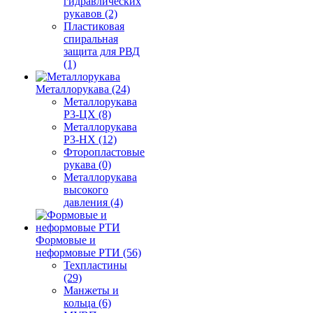
гидравлических
рукавов (2)
Пластиковая
спиральная
защита для РВД
(1)
Металлорукава (24)
Металлорукава
Р3-ЦХ (8)
Металлорукава
Р3-НХ (12)
Фторопластовые
рукава (0)
Металлорукава
высокого
давления (4)
Формовые и
неформовые РТИ (56)
Техпластины
(29)
Манжеты и
кольца (6)