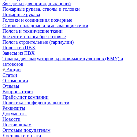
Звёздочки для приводных цепей
Пожарные рукава, стволы и головки
Пожарные рукава
Головки и соединения пожарные
Стволы пожарные и всасывающие сетки
Полога и технические ткани
Брезент и полога брезентовые
Полога строительные (тарпаулин)
Полога из ПВХ
Завесы из ПВХ
Товары для эвакуаторов, кранов-манипуляторов (КМУ) и
автовозов
Акции
Статьи
О компании
Отзывы
Вопрос - ответ
Прайс-лист компании
Политика конфиденциальности
Реквизиты
Документы
Новости
Поставщикам
Оптовым покупателям
Доставка и оплата