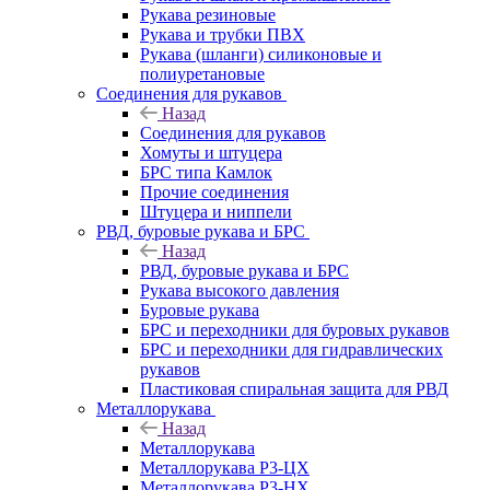
Рукава резиновые
Рукава и трубки ПВХ
Рукава (шланги) силиконовые и
полиуретановые
Соединения для рукавов
Назад
Соединения для рукавов
Хомуты и штуцера
БРС типа Камлок
Прочие соединения
Штуцера и ниппели
РВД, буровые рукава и БРС
Назад
РВД, буровые рукава и БРС
Рукава высокого давления
Буровые рукава
БРС и переходники для буровых рукавов
БРС и переходники для гидравлических
рукавов
Пластиковая спиральная защита для РВД
Металлорукава
Назад
Металлорукава
Металлорукава Р3-ЦХ
Металлорукава Р3-НХ