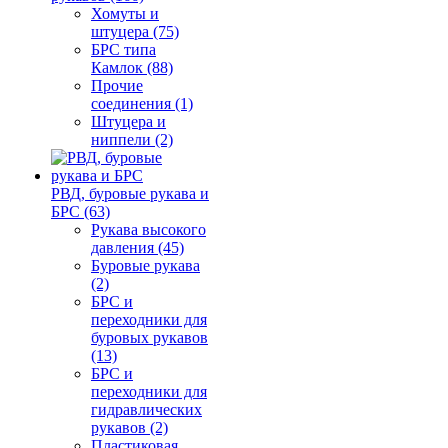
Хомуты и
штуцера (75)
БРС типа
Камлок (88)
Прочие
соединения (1)
Штуцера и
ниппели (2)
РВД, буровые рукава и
БРС (63)
Рукава высокого
давления (45)
Буровые рукава
(2)
БРС и
переходники для
буровых рукавов
(13)
БРС и
переходники для
гидравлических
рукавов (2)
Пластиковая