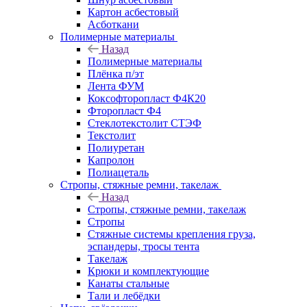
Картон асбестовый
Асботкани
Полимерные материалы
Назад
Полимерные материалы
Плёнка п/эт
Лента ФУМ
Коксофторопласт Ф4К20
Фторопласт Ф4
Стеклотекстолит СТЭФ
Текстолит
Полиуретан
Капролон
Полиацеталь
Стропы, стяжные ремни, такелаж
Назад
Стропы, стяжные ремни, такелаж
Стропы
Стяжные системы крепления груза,
эспандеры, тросы тента
Такелаж
Крюки и комплектующие
Канаты стальные
Тали и лебёдки