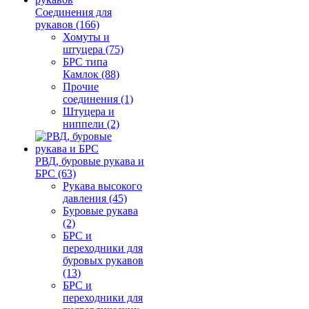
Соединения для
рукавов (166)
Хомуты и
штуцера (75)
БРС типа
Камлок (88)
Прочие
соединения (1)
Штуцера и
ниппели (2)
РВД, буровые рукава и
БРС (63)
Рукава высокого
давления (45)
Буровые рукава
(2)
БРС и
переходники для
буровых рукавов
(13)
БРС и
переходники для