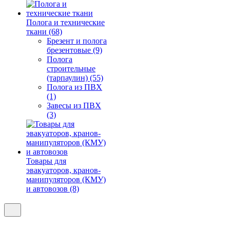
Полога и технические
ткани (68)
Брезент и полога
брезентовые (9)
Полога
строительные
(тарпаулин) (55)
Полога из ПВХ
(1)
Завесы из ПВХ
(3)
Товары для
эвакуаторов, кранов-
манипуляторов (КМУ)
и автовозов (8)