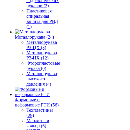
гидравлических
рукавов (2)
Пластиковая
спиральная
защита для РВД
(1)
Металлорукава (24)
Металлорукава
Р3-ЦХ (8)
Металлорукава
Р3-НХ (12)
Фторопластовые
рукава (0)
Металлорукава
высокого
давления (4)
Формовые и
неформовые РТИ (56)
Техпластины
(29)
Манжеты и
кольца (6)