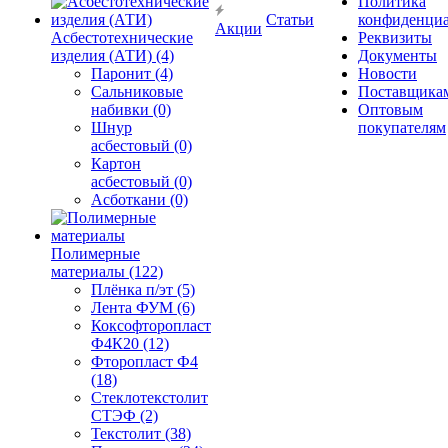
Политика
Статьи
конфиденциа
Акции
Асбестотехнические
Реквизиты
изделия (АТИ) (4)
Документы
Паронит (4)
Новости
Сальниковые
Поставщика
набивки (0)
Оптовым
Шнур
покупателям
асбестовый (0)
Картон
асбестовый (0)
Асботкани (0)
Полимерные
материалы (122)
Плёнка п/эт (5)
Лента ФУМ (6)
Коксофторопласт
Ф4К20 (12)
Фторопласт Ф4
(18)
Стеклотекстолит
СТЭФ (2)
Текстолит (38)