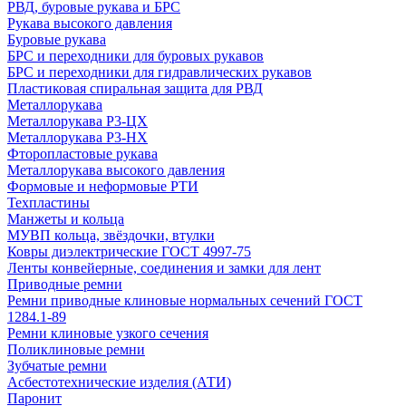
РВД, буровые рукава и БРС
Рукава высокого давления
Буровые рукава
БРС и переходники для буровых рукавов
БРС и переходники для гидравлических рукавов
Пластиковая спиральная защита для РВД
Металлорукава
Металлорукава Р3-ЦХ
Металлорукава Р3-НХ
Фторопластовые рукава
Металлорукава высокого давления
Формовые и неформовые РТИ
Техпластины
Манжеты и кольца
МУВП кольца, звёздочки, втулки
Ковры диэлектрические ГОСТ 4997-75
Ленты конвейерные, соединения и замки для лент
Приводные ремни
Ремни приводные клиновые нормальных сечений ГОСТ
1284.1-89
Ремни клиновые узкого сечения
Поликлиновые ремни
Зубчатые ремни
Асбестотехнические изделия (АТИ)
Паронит