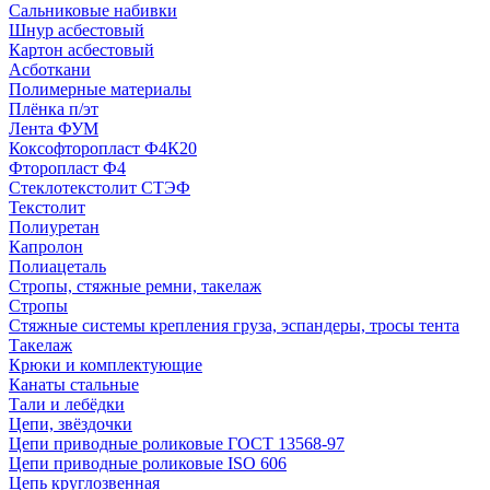
Сальниковые набивки
Шнур асбестовый
Картон асбестовый
Асботкани
Полимерные материалы
Плёнка п/эт
Лента ФУМ
Коксофторопласт Ф4К20
Фторопласт Ф4
Стеклотекстолит СТЭФ
Текстолит
Полиуретан
Капролон
Полиацеталь
Стропы, стяжные ремни, такелаж
Стропы
Стяжные системы крепления груза, эспандеры, тросы тента
Такелаж
Крюки и комплектующие
Канаты стальные
Тали и лебёдки
Цепи, звёздочки
Цепи приводные роликовые ГОСТ 13568-97
Цепи приводные роликовые ISO 606
Цепь круглозвенная