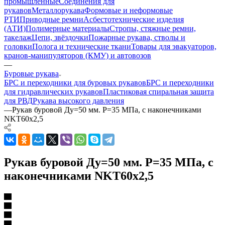
промышленные
Соединения для
рукавов
Металлорукава
Формовые и неформовые
РТИ
Приводные ремни
Асбестотехнические изделия
(АТИ)
Полимерные материалы
Стропы, стяжные ремни,
такелаж
Цепи, звёздочки
Пожарные рукава, стволы и
головки
Полога и технические ткани
Товары для эвакуаторов,
кранов-манипуляторов (КМУ) и автовозов
—
Буровые рукава
БРС и переходники для буровых рукавов
БРС и переходники
для гидравлических рукавов
Пластиковая спиральная защита
для РВД
Рукава высокого давления
—
Рукав буровой Ду=50 мм. Р=35 МПа, с наконечниками
NKT60x2,5
Рукав буровой Ду=50 мм. Р=35 МПа, с
наконечниками NKT60x2,5