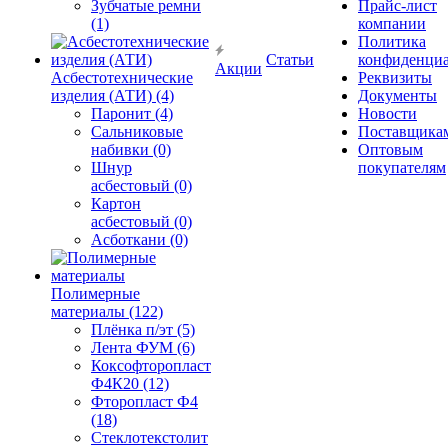
Зубчатые ремни
Прайс-лист
(1)
компании
Политика
Статьи
конфиденциа
Акции
Асбестотехнические
Реквизиты
изделия (АТИ) (4)
Документы
Паронит (4)
Новости
Сальниковые
Поставщика
набивки (0)
Оптовым
Шнур
покупателям
асбестовый (0)
Картон
асбестовый (0)
Асботкани (0)
Полимерные
материалы (122)
Плёнка п/эт (5)
Лента ФУМ (6)
Коксофторопласт
Ф4К20 (12)
Фторопласт Ф4
(18)
Стеклотекстолит