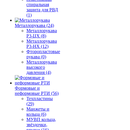
спиральная
защита для РВД
(1)
Металлорукава (24)
Металлорукава
Р3-ЦХ (8)
Металлорукава
Р3-НХ (12)
Фторопластовые
рукава (0)
Металлорукава
высокого
давления (4)
Формовые и
неформовые РТИ (56)
Техпластины
(29)
Манжеты и
кольца (6)
МУВП кольца,
звёздочки,
втулки (16)