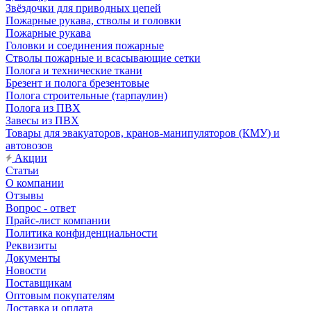
Звёздочки для приводных цепей
Пожарные рукава, стволы и головки
Пожарные рукава
Головки и соединения пожарные
Стволы пожарные и всасывающие сетки
Полога и технические ткани
Брезент и полога брезентовые
Полога строительные (тарпаулин)
Полога из ПВХ
Завесы из ПВХ
Товары для эвакуаторов, кранов-манипуляторов (КМУ) и
автовозов
Акции
Статьи
О компании
Отзывы
Вопрос - ответ
Прайс-лист компании
Политика конфиденциальности
Реквизиты
Документы
Новости
Поставщикам
Оптовым покупателям
Доставка и оплата