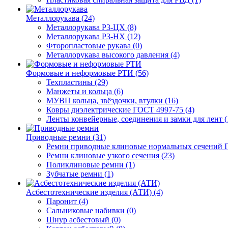
Металлорукава (24)
Металлорукава Р3-ЦХ (8)
Металлорукава Р3-НХ (12)
Фторопластовые рукава (0)
Металлорукава высокого давления (4)
Формовые и неформовые РТИ (56)
Техпластины (29)
Манжеты и кольца (6)
МУВП кольца, звёздочки, втулки (16)
Ковры диэлектрические ГОСТ 4997-75 (4)
Ленты конвейерные, соединения и замки для лент (
Приводные ремни (31)
Ремни приводные клиновые нормальных сечений Г
Ремни клиновые узкого сечения (23)
Поликлиновые ремни (1)
Зубчатые ремни (1)
Асбестотехнические изделия (АТИ) (4)
Паронит (4)
Сальниковые набивки (0)
Шнур асбестовый (0)