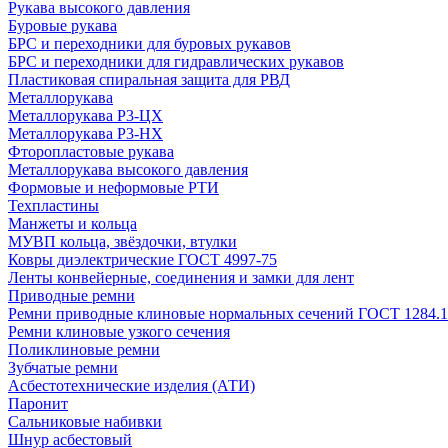
Рукава высокого давления
Буровые рукава
БРС и переходники для буровых рукавов
БРС и переходники для гидравлических рукавов
Пластиковая спиральная защита для РВД
Металлорукава
Металлорукава Р3-ЦХ
Металлорукава Р3-НХ
Фторопластовые рукава
Металлорукава высокого давления
Формовые и неформовые РТИ
Техпластины
Манжеты и кольца
МУВП кольца, звёздочки, втулки
Ковры диэлектрические ГОСТ 4997-75
Ленты конвейерные, соединения и замки для лент
Приводные ремни
Ремни приводные клиновые нормальных сечений ГОСТ 1284.1
Ремни клиновые узкого сечения
Поликлиновые ремни
Зубчатые ремни
Асбестотехнические изделия (АТИ)
Паронит
Сальниковые набивки
Шнур асбестовый