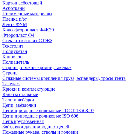
Картон асбестовый
Асботкани
Полимерные материалы
Плёнка п/эт
Лента ФУМ
Коксофторопласт Ф4К20
Фторопласт Ф4
Стеклотекстолит СТЭФ
Текстолит
Полиуретан
Капролон
Полиацеталь
Стропы, стяжные ремни, такелаж
Стропы
Стяжные системы крепления груза, эспандеры, тросы тента
Такелаж
Крюки и комплектующие
Канаты стальные
Тали и лебёдки
Цепи, звёздочки
Цепи приводные роликовые ГОСТ 13568-97
Цепи приводные роликовые ISO 606
Цепь круглозвенная
Звёздочки для приводных цепей
Пожарные рукава, стволы и головки