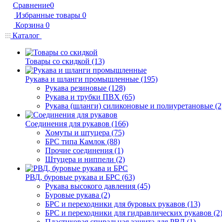
Сравнение
0
Избранные товары
0
Корзина
0
Каталог
Товары со скидкой (13)
Рукава и шланги промышленные (195)
Рукава резиновые (128)
Рукава и трубки ПВХ (65)
Рукава (шланги) силиконовые и полиуретановые (2
Соединения для рукавов (166)
Хомуты и штуцера (75)
БРС типа Камлок (88)
Прочие соединения (1)
Штуцера и ниппели (2)
РВД, буровые рукава и БРС (63)
Рукава высокого давления (45)
Буровые рукава (2)
БРС и переходники для буровых рукавов (13)
БРС и переходники для гидравлических рукавов (2
Пластиковая спиральная защита для РВД (1)