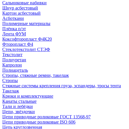
Сальниковые набивки
Шнур асбестовый
Картон асбестовый
Асботкани
Полимерные материалы
Плёнка п/эт
Лента ФУМ
Коксофторопласт Ф4К20
Фторопласт Ф4
Стеклотекстолит СТЭФ
Текстолит
Полиуретан
Капролон
Полиацеталь
Стропы, стяжные ремни, такелаж
Стропы
Стяжные системы крепления груза, эспандеры, тросы тента
Такелаж
Крюки и комплектующие
Канаты стальные
Тали и лебёдки
Цепи, звёздочки
Цепи приводные роликовые ГОСТ 13568-97
Цепи приводные роликовые ISO 606
Цепь круглозвенная