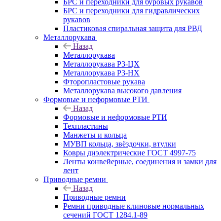
БРС и переходники для буровых рукавов
БРС и переходники для гидравлических
рукавов
Пластиковая спиральная защита для РВД
Металлорукава
Назад
Металлорукава
Металлорукава Р3-ЦХ
Металлорукава Р3-НХ
Фторопластовые рукава
Металлорукава высокого давления
Формовые и неформовые РТИ
Назад
Формовые и неформовые РТИ
Техпластины
Манжеты и кольца
МУВП кольца, звёздочки, втулки
Ковры диэлектрические ГОСТ 4997-75
Ленты конвейерные, соединения и замки для
лент
Приводные ремни
Назад
Приводные ремни
Ремни приводные клиновые нормальных
сечений ГОСТ 1284.1-89