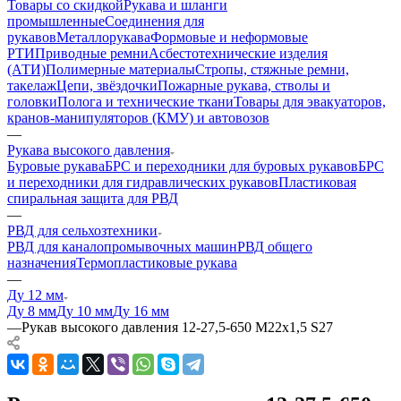
Товары со скидкой
Рукава и шланги
промышленные
Соединения для
рукавов
Металлорукава
Формовые и неформовые
РТИ
Приводные ремни
Асбестотехнические изделия
(АТИ)
Полимерные материалы
Стропы, стяжные ремни,
такелаж
Цепи, звёздочки
Пожарные рукава, стволы и
головки
Полога и технические ткани
Товары для эвакуаторов,
кранов-манипуляторов (КМУ) и автовозов
—
Рукава высокого давления
Буровые рукава
БРС и переходники для буровых рукавов
БРС
и переходники для гидравлических рукавов
Пластиковая
спиральная защита для РВД
—
РВД для сельхозтехники
РВД для каналопромывочных машин
РВД общего
назначения
Термопластиковые рукава
—
Ду 12 мм
Ду 8 мм
Ду 10 мм
Ду 16 мм
—
Рукав высокого давления 12-27,5-650 М22х1,5 S27