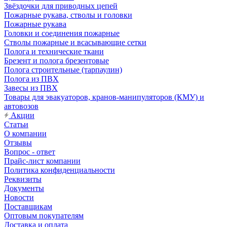
Звёздочки для приводных цепей
Пожарные рукава, стволы и головки
Пожарные рукава
Головки и соединения пожарные
Стволы пожарные и всасывающие сетки
Полога и технические ткани
Брезент и полога брезентовые
Полога строительные (тарпаулин)
Полога из ПВХ
Завесы из ПВХ
Товары для эвакуаторов, кранов-манипуляторов (КМУ) и
автовозов
Акции
Статьи
О компании
Отзывы
Вопрос - ответ
Прайс-лист компании
Политика конфиденциальности
Реквизиты
Документы
Новости
Поставщикам
Оптовым покупателям
Доставка и оплата