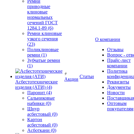
Ремни
приводные
клиновые
нормальных
сечений ГОСТ
1284.1-89 (6)
Ремни клиновые
узкого сечения
О компании
(23)
Поликлиновые
Отзывы
ремни (1)
Вопрос - отв
Зубчатые ремни
Прайс-лист
(1)
компании
Политика
Статьи
конфиденциа
Акции
Асбестотехнические
Реквизиты
изделия (АТИ) (4)
Документы
Паронит (4)
Новости
Сальниковые
Поставщика
набивки (0)
Оптовым
Шнур
покупателям
асбестовый (0)
Картон
асбестовый (0)
Асботкани (0)