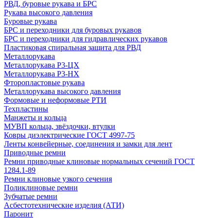
РВД, буровые рукава и БРС
Рукава высокого давления
Буровые рукава
БРС и переходники для буровых рукавов
БРС и переходники для гидравлических рукавов
Пластиковая спиральная защита для РВД
Металлорукава
Металлорукава Р3-ЦХ
Металлорукава Р3-НХ
Фторопластовые рукава
Металлорукава высокого давления
Формовые и неформовые РТИ
Техпластины
Манжеты и кольца
МУВП кольца, звёздочки, втулки
Ковры диэлектрические ГОСТ 4997-75
Ленты конвейерные, соединения и замки для лент
Приводные ремни
Ремни приводные клиновые нормальных сечений ГОСТ
1284.1-89
Ремни клиновые узкого сечения
Поликлиновые ремни
Зубчатые ремни
Асбестотехнические изделия (АТИ)
Паронит