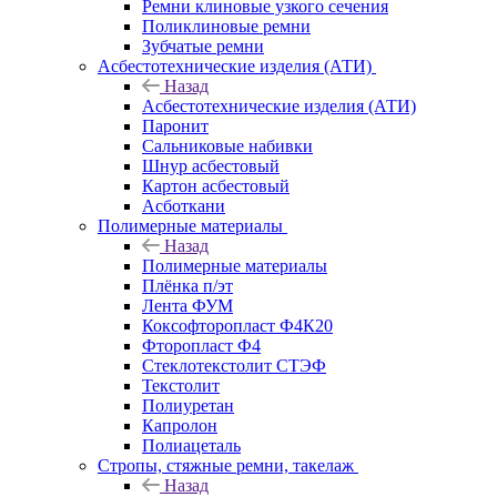
Ремни клиновые узкого сечения
Поликлиновые ремни
Зубчатые ремни
Асбестотехнические изделия (АТИ)
Назад
Асбестотехнические изделия (АТИ)
Паронит
Сальниковые набивки
Шнур асбестовый
Картон асбестовый
Асботкани
Полимерные материалы
Назад
Полимерные материалы
Плёнка п/эт
Лента ФУМ
Коксофторопласт Ф4К20
Фторопласт Ф4
Стеклотекстолит СТЭФ
Текстолит
Полиуретан
Капролон
Полиацеталь
Стропы, стяжные ремни, такелаж
Назад