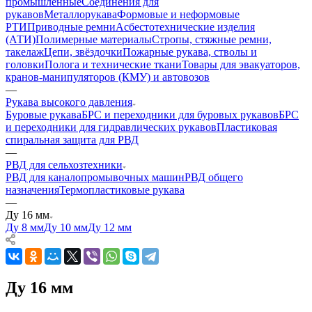
промышленные
Соединения для
рукавов
Металлорукава
Формовые и неформовые
РТИ
Приводные ремни
Асбестотехнические изделия
(АТИ)
Полимерные материалы
Стропы, стяжные ремни,
такелаж
Цепи, звёздочки
Пожарные рукава, стволы и
головки
Полога и технические ткани
Товары для эвакуаторов,
кранов-манипуляторов (КМУ) и автовозов
—
Рукава высокого давления
Буровые рукава
БРС и переходники для буровых рукавов
БРС
и переходники для гидравлических рукавов
Пластиковая
спиральная защита для РВД
—
РВД для сельхозтехники
РВД для каналопромывочных машин
РВД общего
назначения
Термопластиковые рукава
—
Ду 16 мм
Ду 8 мм
Ду 10 мм
Ду 12 мм
Ду 16 мм