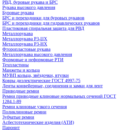
РВД, буровые рукава и БРС
Рукава высокого давления
Буровые рукава
БРС и переходники для буровых рукавов
БРС и переходники для гидравлических рукавов
Пластиковая спиральная защита для РВД
Металлорукава
Металлорукава Р3-ЦХ
Металлорукава Р3-НХ
Фторопластовые рукава
Металлорукава высокого давления
Формовые и неформовые РТИ
Техпластины
Манжеты и кольца
МУВП кольца, звёздочки, втулки
Ковры диэлектрические ГОСТ 4997-75
Ленты конвейерные, соединения и замки для лент
Приводные ремни
Ремни приводные клиновые нормальных сечений ГОСТ
1284.1-89
Ремни клиновые узкого сечения
Поликлиновые ремни
Зубчатые ремни
Асбестотехнические изделия (АТИ)
Паронит