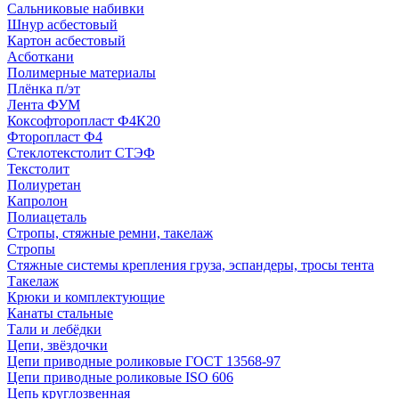
Сальниковые набивки
Шнур асбестовый
Картон асбестовый
Асботкани
Полимерные материалы
Плёнка п/эт
Лента ФУМ
Коксофторопласт Ф4К20
Фторопласт Ф4
Стеклотекстолит СТЭФ
Текстолит
Полиуретан
Капролон
Полиацеталь
Стропы, стяжные ремни, такелаж
Стропы
Стяжные системы крепления груза, эспандеры, тросы тента
Такелаж
Крюки и комплектующие
Канаты стальные
Тали и лебёдки
Цепи, звёздочки
Цепи приводные роликовые ГОСТ 13568-97
Цепи приводные роликовые ISO 606
Цепь круглозвенная