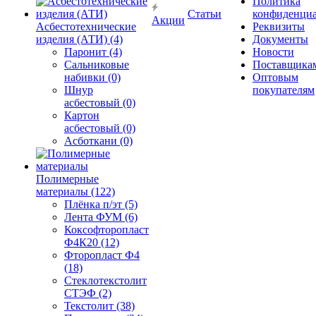
Политика
Статьи
конфиденциа
Акции
Асбестотехнические
Реквизиты
изделия (АТИ) (4)
Документы
Паронит (4)
Новости
Сальниковые
Поставщика
набивки (0)
Оптовым
Шнур
покупателям
асбестовый (0)
Картон
асбестовый (0)
Асботкани (0)
Полимерные
материалы (122)
Плёнка п/эт (5)
Лента ФУМ (6)
Коксофторопласт
Ф4К20 (12)
Фторопласт Ф4
(18)
Стеклотекстолит
СТЭФ (2)
Текстолит (38)