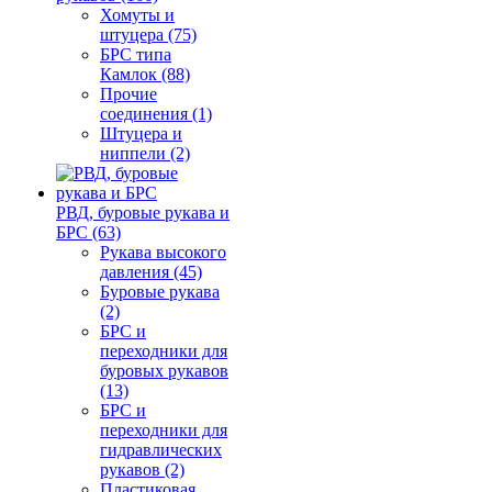
Хомуты и
штуцера (75)
БРС типа
Камлок (88)
Прочие
соединения (1)
Штуцера и
ниппели (2)
РВД, буровые рукава и
БРС (63)
Рукава высокого
давления (45)
Буровые рукава
(2)
БРС и
переходники для
буровых рукавов
(13)
БРС и
переходники для
гидравлических
рукавов (2)
Пластиковая