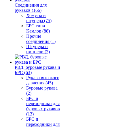
Соединения для
рукавов (166)
Хомуты и
штуцера (75)
БРС типа
Камлок (88)
Прочие
соединения (1)
Штуцера и
ниппели (2)
РВД, буровые рукава и
БРС (63)
Рукава высокого
давления (45)
Буровые рукава
(2)
БРС и
переходники для
буровых рукавов
(13)
БРС и
переходники для