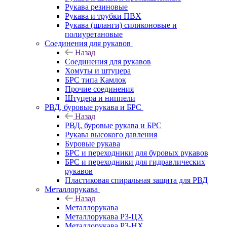
Рукава резиновые
Рукава и трубки ПВХ
Рукава (шланги) силиконовые и
полиуретановые
Соединения для рукавов
Назад
Соединения для рукавов
Хомуты и штуцера
БРС типа Камлок
Прочие соединения
Штуцера и ниппели
РВД, буровые рукава и БРС
Назад
РВД, буровые рукава и БРС
Рукава высокого давления
Буровые рукава
БРС и переходники для буровых рукавов
БРС и переходники для гидравлических
рукавов
Пластиковая спиральная защита для РВД
Металлорукава
Назад
Металлорукава
Металлорукава Р3-ЦХ
Металлорукава Р3-НХ