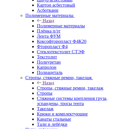
Картон асбестовый
Асботкани
Полимерные материалы
Назад
Полимерные материалы
Плёнка п/эт
Лента ФУМ
Коксофторопласт Ф4К20
Фторопласт Ф4
Стеклотекстолит СТЭФ
Текстолит
Полиуретан
Капролон
Полиацеталь
Стропы, стяжные ремни, такелаж
Назад
Стропы, стяжные ремни, такелаж
Стропы
Стяжные системы крепления груза,
эспандеры, тросы тента
Такелаж
Крюки и комплектующие
Канаты стальные
Тали и лебёдки