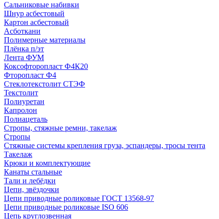
Сальниковые набивки
Шнур асбестовый
Картон асбестовый
Асботкани
Полимерные материалы
Плёнка п/эт
Лента ФУМ
Коксофторопласт Ф4К20
Фторопласт Ф4
Стеклотекстолит СТЭФ
Текстолит
Полиуретан
Капролон
Полиацеталь
Стропы, стяжные ремни, такелаж
Стропы
Стяжные системы крепления груза, эспандеры, тросы тента
Такелаж
Крюки и комплектующие
Канаты стальные
Тали и лебёдки
Цепи, звёздочки
Цепи приводные роликовые ГОСТ 13568-97
Цепи приводные роликовые ISO 606
Цепь круглозвенная