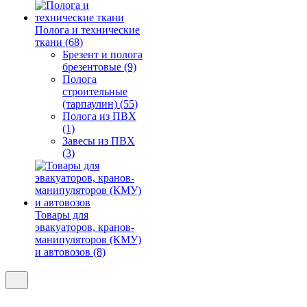
Полога и технические
ткани (68)
Брезент и полога
брезентовые (9)
Полога
строительные
(тарпаулин) (55)
Полога из ПВХ
(1)
Завесы из ПВХ
(3)
Товары для
эвакуаторов, кранов-
манипуляторов (КМУ)
и автовозов (8)