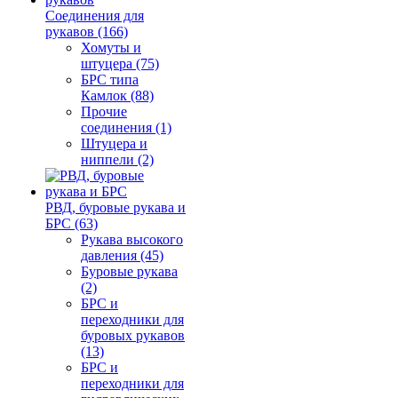
Соединения для
рукавов (166)
Хомуты и
штуцера (75)
БРС типа
Камлок (88)
Прочие
соединения (1)
Штуцера и
ниппели (2)
РВД, буровые рукава и
БРС (63)
Рукава высокого
давления (45)
Буровые рукава
(2)
БРС и
переходники для
буровых рукавов
(13)
БРС и
переходники для