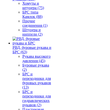
Хомуты и
штуцера (75)
БРС типа
Камлок (88)
Прочие
соединения (1)
Штуцера и
ниппели (2)
РВД, буровые рукава и
БРС (63)
Рукава высокого
давления (45)
Буровые рукава
(2)
БРС и
переходники для
буровых рукавов
(13)
БРС и
переходники для
гидравлических
рукавов (2)
Пластиковая