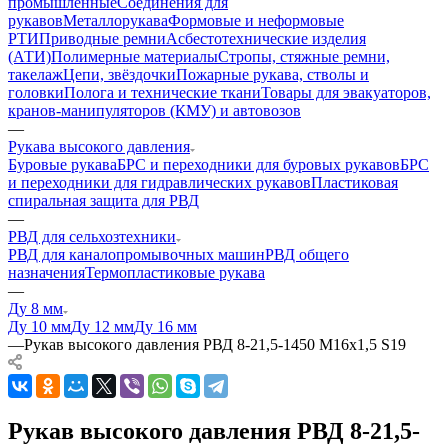
промышленные
Соединения для
рукавов
Металлорукава
Формовые и неформовые
РТИ
Приводные ремни
Асбестотехнические изделия
(АТИ)
Полимерные материалы
Стропы, стяжные ремни,
такелаж
Цепи, звёздочки
Пожарные рукава, стволы и
головки
Полога и технические ткани
Товары для эвакуаторов,
кранов-манипуляторов (КМУ) и автовозов
—
Рукава высокого давления
Буровые рукава
БРС и переходники для буровых рукавов
БРС
и переходники для гидравлических рукавов
Пластиковая
спиральная защита для РВД
—
РВД для сельхозтехники
РВД для каналопромывочных машин
РВД общего
назначения
Термопластиковые рукава
—
Ду 8 мм
Ду 10 мм
Ду 12 мм
Ду 16 мм
—
Рукав высокого давления РВД 8-21,5-1450 М16х1,5 S19
Рукав высокого давления РВД 8-21,5-