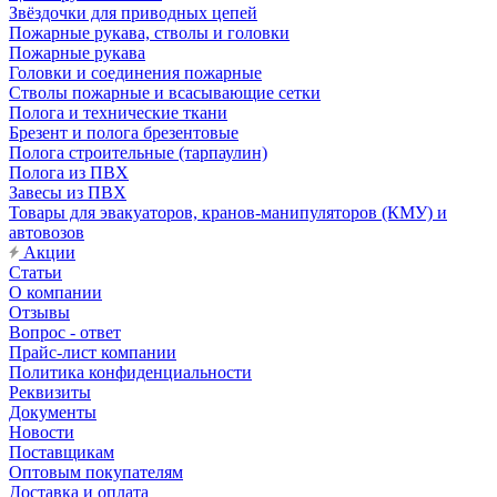
Звёздочки для приводных цепей
Пожарные рукава, стволы и головки
Пожарные рукава
Головки и соединения пожарные
Стволы пожарные и всасывающие сетки
Полога и технические ткани
Брезент и полога брезентовые
Полога строительные (тарпаулин)
Полога из ПВХ
Завесы из ПВХ
Товары для эвакуаторов, кранов-манипуляторов (КМУ) и
автовозов
Акции
Статьи
О компании
Отзывы
Вопрос - ответ
Прайс-лист компании
Политика конфиденциальности
Реквизиты
Документы
Новости
Поставщикам
Оптовым покупателям
Доставка и оплата