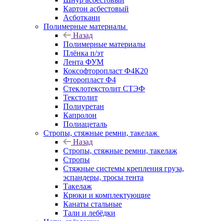
Картон асбестовый
Асботкани
Полимерные материалы
Назад
Полимерные материалы
Плёнка п/эт
Лента ФУМ
Коксофторопласт Ф4К20
Фторопласт Ф4
Стеклотекстолит СТЭФ
Текстолит
Полиуретан
Капролон
Полиацеталь
Стропы, стяжные ремни, такелаж
Назад
Стропы, стяжные ремни, такелаж
Стропы
Стяжные системы крепления груза,
эспандеры, тросы тента
Такелаж
Крюки и комплектующие
Канаты стальные
Тали и лебёдки