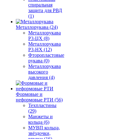
спиральная
защита для РВД
(1)
Металлорукава (24)
Металлорукава
Р3-ЦХ (8)
Металлорукава
Р3-НХ (12)
Фторопластовые
рукава (0)
Металлорукава
высокого
давления (4)
Формовые и
неформовые РТИ (56)
Техпластины
(29)
Манжеты и
кольца (6)
МУВП кольца,
звёздочки,
втулки (16)