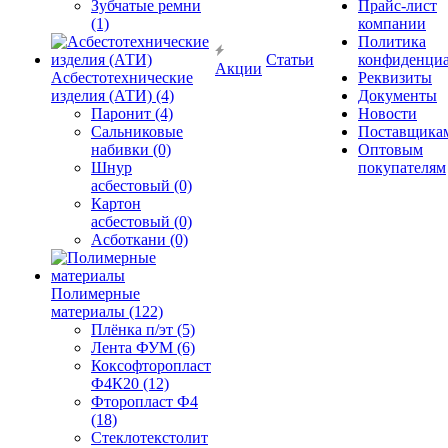
Зубчатые ремни
Прайс-лист
(1)
компании
Политика
Статьи
конфиденциа
Акции
Асбестотехнические
Реквизиты
изделия (АТИ) (4)
Документы
Паронит (4)
Новости
Сальниковые
Поставщика
набивки (0)
Оптовым
Шнур
покупателям
асбестовый (0)
Картон
асбестовый (0)
Асботкани (0)
Полимерные
материалы (122)
Плёнка п/эт (5)
Лента ФУМ (6)
Коксофторопласт
Ф4К20 (12)
Фторопласт Ф4
(18)
Стеклотекстолит