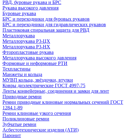
РВД, буровые рукава и БРС
Рукава высокого давления
Буровые рукава
БРС и переходники для буровых рукавов
БРС и переходники для гидравлических рукавов
Пластиковая спиральная защита для РВД
Металлорукава
Металлорукава Р3-ЦХ
Металлорукава Р3-НХ
Фторопластовые рукава
Металлорукава высокого давления
Формовые и неформовые РТИ
Техпластины
Манжеты и кольца
МУВП кольца, звёздочки, втулки
Ковры диэлектрические ГОСТ 4997-75
Ленты конвейерные, соединения и замки для лент
Приводные ремни
Ремни приводные клиновые нормальных сечений ГОСТ
1284.1-89
Ремни клиновые узкого сечения
Поликлиновые ремни
Зубчатые ремни
Асбестотехнические изделия (АТИ)
Паронит