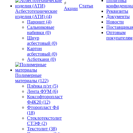
Политика
Статьи
конфиденциа
Акции
Асбестотехнические
Реквизиты
изделия (АТИ) (4)
Документы
Паронит (4)
Новости
Сальниковые
Поставщика
набивки (0)
Оптовым
Шнур
покупателям
асбестовый (0)
Картон
асбестовый (0)
Асботкани (0)
Полимерные
материалы (122)
Плёнка п/эт (5)
Лента ФУМ (6)
Коксофторопласт
Ф4К20 (12)
Фторопласт Ф4
(18)
Стеклотекстолит
СТЭФ (2)
Текстолит (38)