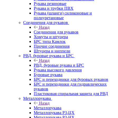
Рукава резиновые
Рукава и трубки ПВХ
Рукава (шланги) силиконовые и
полиуретановые
Соединения для рукавов
Назад
Соединения для рукавов
Хомуты и штуцера
БРС типа Камлок
Прочие соединения
Штуцера и ниппели
РВД, буровые рукава и БРС
Назад
РВД, буровые рукава и БРС
Рукава высокого давления
Буровые рукава
БРС и переходники для буровых рукавов
БРС и переходники для гидравлических
рукавов
Пластиковая спиральная защита для РВД
Металлорукава
Назад
Металлорукава
Металлорукава Р3-ЦХ
Металлорукава Р3-НХ