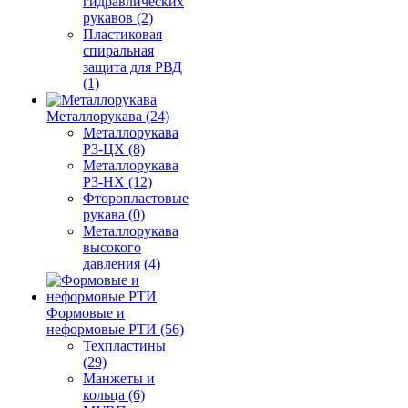
гидравлических
рукавов (2)
Пластиковая
спиральная
защита для РВД
(1)
Металлорукава (24)
Металлорукава
Р3-ЦХ (8)
Металлорукава
Р3-НХ (12)
Фторопластовые
рукава (0)
Металлорукава
высокого
давления (4)
Формовые и
неформовые РТИ (56)
Техпластины
(29)
Манжеты и
кольца (6)