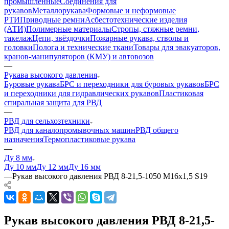
промышленные
Соединения для
рукавов
Металлорукава
Формовые и неформовые
РТИ
Приводные ремни
Асбестотехнические изделия
(АТИ)
Полимерные материалы
Стропы, стяжные ремни,
такелаж
Цепи, звёздочки
Пожарные рукава, стволы и
головки
Полога и технические ткани
Товары для эвакуаторов,
кранов-манипуляторов (КМУ) и автовозов
—
Рукава высокого давления
Буровые рукава
БРС и переходники для буровых рукавов
БРС
и переходники для гидравлических рукавов
Пластиковая
спиральная защита для РВД
—
РВД для сельхозтехники
РВД для каналопромывочных машин
РВД общего
назначения
Термопластиковые рукава
—
Ду 8 мм
Ду 10 мм
Ду 12 мм
Ду 16 мм
—
Рукав высокого давления РВД 8-21,5-1050 М16х1,5 S19
Рукав высокого давления РВД 8-21,5-