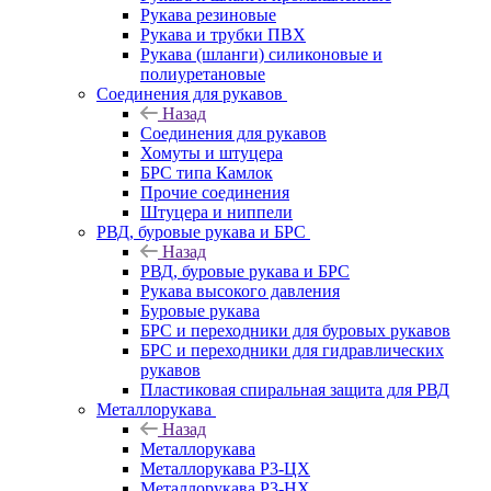
Рукава резиновые
Рукава и трубки ПВХ
Рукава (шланги) силиконовые и
полиуретановые
Соединения для рукавов
Назад
Соединения для рукавов
Хомуты и штуцера
БРС типа Камлок
Прочие соединения
Штуцера и ниппели
РВД, буровые рукава и БРС
Назад
РВД, буровые рукава и БРС
Рукава высокого давления
Буровые рукава
БРС и переходники для буровых рукавов
БРС и переходники для гидравлических
рукавов
Пластиковая спиральная защита для РВД
Металлорукава
Назад
Металлорукава
Металлорукава Р3-ЦХ
Металлорукава Р3-НХ