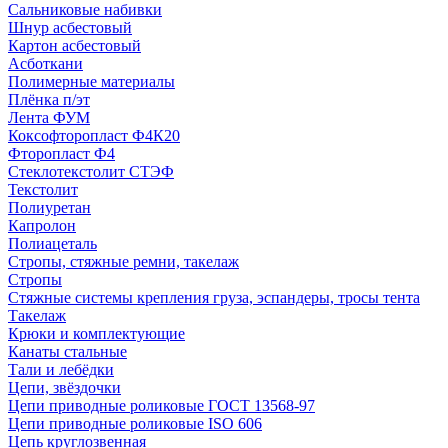
Сальниковые набивки
Шнур асбестовый
Картон асбестовый
Асботкани
Полимерные материалы
Плёнка п/эт
Лента ФУМ
Коксофторопласт Ф4К20
Фторопласт Ф4
Стеклотекстолит СТЭФ
Текстолит
Полиуретан
Капролон
Полиацеталь
Стропы, стяжные ремни, такелаж
Стропы
Стяжные системы крепления груза, эспандеры, тросы тента
Такелаж
Крюки и комплектующие
Канаты стальные
Тали и лебёдки
Цепи, звёздочки
Цепи приводные роликовые ГОСТ 13568-97
Цепи приводные роликовые ISO 606
Цепь круглозвенная