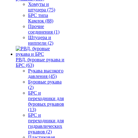
Хомуты и
штуцера (75)
БРС типа
Камлок (88)
Прочие
соединения (1)
Штуцера и
ниппели (2)
РВД, буровые рукава и
БРС (63)
Рукава высокого
давления (45)
Буровые рукава
(2)
БРС и
переходники для
буровых рукавов
(13)
БРС и
переходники для
гидравлических
рукавов (2)
Пластиковая