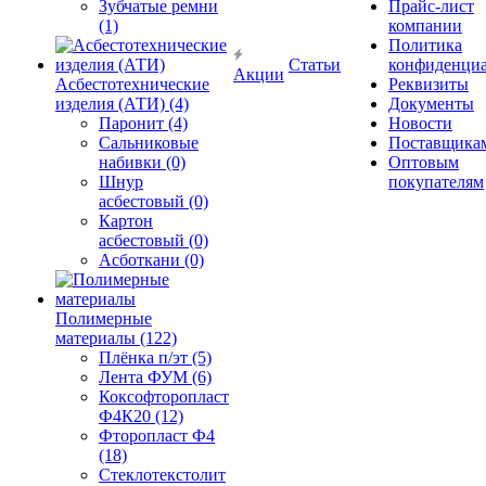
Зубчатые ремни
Прайс-лист
(1)
компании
Политика
Статьи
конфиденциа
Акции
Асбестотехнические
Реквизиты
изделия (АТИ) (4)
Документы
Паронит (4)
Новости
Сальниковые
Поставщика
набивки (0)
Оптовым
Шнур
покупателям
асбестовый (0)
Картон
асбестовый (0)
Асботкани (0)
Полимерные
материалы (122)
Плёнка п/эт (5)
Лента ФУМ (6)
Коксофторопласт
Ф4К20 (12)
Фторопласт Ф4
(18)
Стеклотекстолит