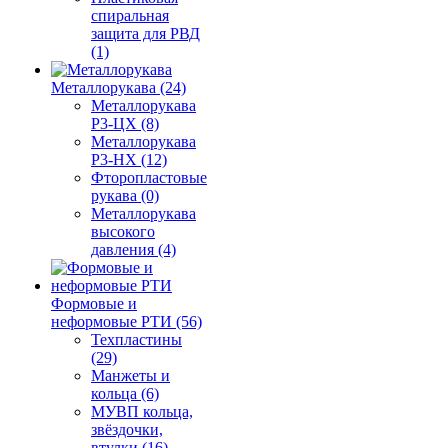
спиральная
защита для РВД
(1)
Металлорукава (24)
Металлорукава
Р3-ЦХ (8)
Металлорукава
Р3-НХ (12)
Фторопластовые
рукава (0)
Металлорукава
высокого
давления (4)
Формовые и
неформовые РТИ (56)
Техпластины
(29)
Манжеты и
кольца (6)
МУВП кольца,
звёздочки,
втулки (16)