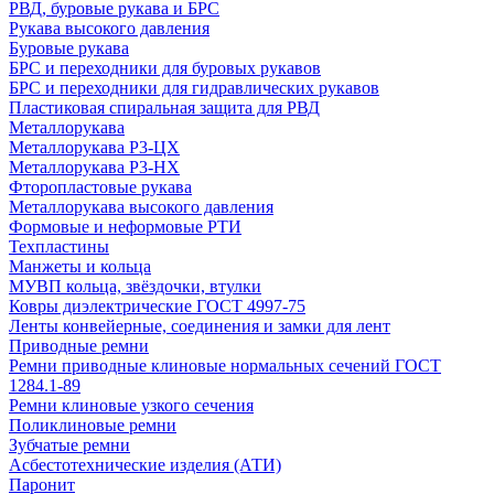
РВД, буровые рукава и БРС
Рукава высокого давления
Буровые рукава
БРС и переходники для буровых рукавов
БРС и переходники для гидравлических рукавов
Пластиковая спиральная защита для РВД
Металлорукава
Металлорукава Р3-ЦХ
Металлорукава Р3-НХ
Фторопластовые рукава
Металлорукава высокого давления
Формовые и неформовые РТИ
Техпластины
Манжеты и кольца
МУВП кольца, звёздочки, втулки
Ковры диэлектрические ГОСТ 4997-75
Ленты конвейерные, соединения и замки для лент
Приводные ремни
Ремни приводные клиновые нормальных сечений ГОСТ
1284.1-89
Ремни клиновые узкого сечения
Поликлиновые ремни
Зубчатые ремни
Асбестотехнические изделия (АТИ)
Паронит