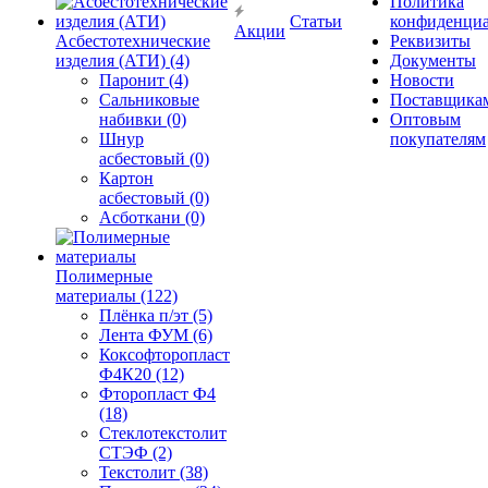
Политика
Статьи
конфиденциа
Акции
Асбестотехнические
Реквизиты
изделия (АТИ) (4)
Документы
Паронит (4)
Новости
Сальниковые
Поставщика
набивки (0)
Оптовым
Шнур
покупателям
асбестовый (0)
Картон
асбестовый (0)
Асботкани (0)
Полимерные
материалы (122)
Плёнка п/эт (5)
Лента ФУМ (6)
Коксофторопласт
Ф4К20 (12)
Фторопласт Ф4
(18)
Стеклотекстолит
СТЭФ (2)
Текстолит (38)