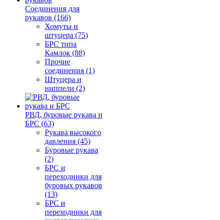
Соединения для
рукавов (166)
Хомуты и
штуцера (75)
БРС типа
Камлок (88)
Прочие
соединения (1)
Штуцера и
ниппели (2)
РВД, буровые рукава и
БРС (63)
Рукава высокого
давления (45)
Буровые рукава
(2)
БРС и
переходники для
буровых рукавов
(13)
БРС и
переходники для