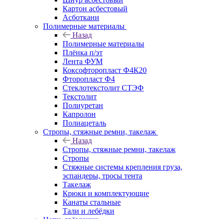
Картон асбестовый
Асботкани
Полимерные материалы
Назад
Полимерные материалы
Плёнка п/эт
Лента ФУМ
Коксофторопласт Ф4К20
Фторопласт Ф4
Стеклотекстолит СТЭФ
Текстолит
Полиуретан
Капролон
Полиацеталь
Стропы, стяжные ремни, такелаж
Назад
Стропы, стяжные ремни, такелаж
Стропы
Стяжные системы крепления груза,
эспандеры, тросы тента
Такелаж
Крюки и комплектующие
Канаты стальные
Тали и лебёдки