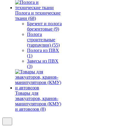
Полога и технические
ткани (68)
Брезент и полога
брезентовые (9)
Полога
строительные
(тарпаулин) (55)
Полога из ПВХ
(1)
Завесы из ПВХ
(3)
Товары для
эвакуаторов, кранов-
манипуляторов (КМУ)
и автовозов (8)