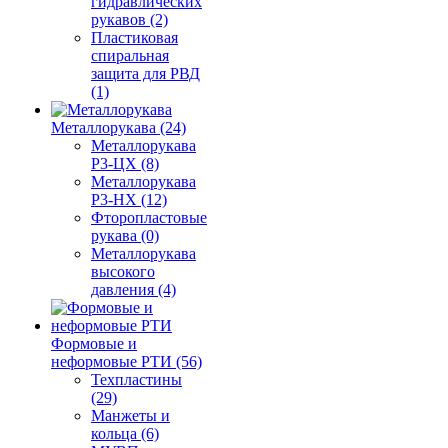
гидравлических
рукавов (2)
Пластиковая
спиральная
защита для РВД
(1)
Металлорукава (24)
Металлорукава
Р3-ЦХ (8)
Металлорукава
Р3-НХ (12)
Фторопластовые
рукава (0)
Металлорукава
высокого
давления (4)
Формовые и
неформовые РТИ (56)
Техпластины
(29)
Манжеты и
кольца (6)