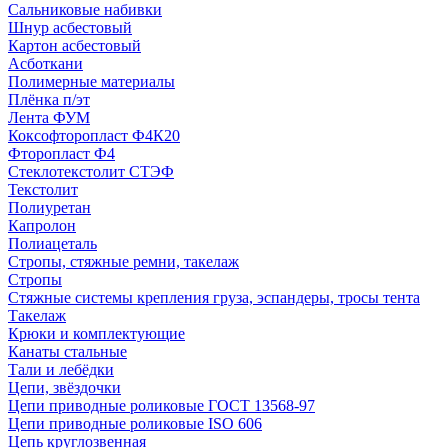
Сальниковые набивки
Шнур асбестовый
Картон асбестовый
Асботкани
Полимерные материалы
Плёнка п/эт
Лента ФУМ
Коксофторопласт Ф4К20
Фторопласт Ф4
Стеклотекстолит СТЭФ
Текстолит
Полиуретан
Капролон
Полиацеталь
Стропы, стяжные ремни, такелаж
Стропы
Стяжные системы крепления груза, эспандеры, тросы тента
Такелаж
Крюки и комплектующие
Канаты стальные
Тали и лебёдки
Цепи, звёздочки
Цепи приводные роликовые ГОСТ 13568-97
Цепи приводные роликовые ISO 606
Цепь круглозвенная