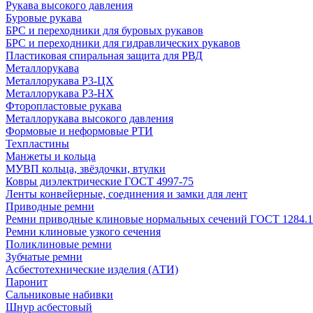
Рукава высокого давления
Буровые рукава
БРС и переходники для буровых рукавов
БРС и переходники для гидравлических рукавов
Пластиковая спиральная защита для РВД
Металлорукава
Металлорукава Р3-ЦХ
Металлорукава Р3-НХ
Фторопластовые рукава
Металлорукава высокого давления
Формовые и неформовые РТИ
Техпластины
Манжеты и кольца
МУВП кольца, звёздочки, втулки
Ковры диэлектрические ГОСТ 4997-75
Ленты конвейерные, соединения и замки для лент
Приводные ремни
Ремни приводные клиновые нормальных сечений ГОСТ 1284.1
Ремни клиновые узкого сечения
Поликлиновые ремни
Зубчатые ремни
Асбестотехнические изделия (АТИ)
Паронит
Сальниковые набивки
Шнур асбестовый