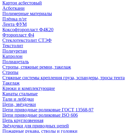
Картон асбестовый
Асботкани
Полимерные материалы
Плёнка п/эт
Лента ФУМ
Коксофторопласт Ф4К20
Фторопласт Ф4
Стеклотекстолит СТЭФ
Текстолит
Полиуретан
Капролон
Полиацеталь
Стропы, стяжные ремни, такелаж
Стропы
Стяжные системы крепления груза, эспандеры, тросы тента
Такелаж
Крюки и комплектующие
Канаты стальные
Тали и лебёдки
Цепи, звёздочки
Цепи приводные роликовые ГОСТ 13568-97
Цепи приводные роликовые ISO 606
Цепь круглозвенная
Звёздочки для приводных цепей
Пожарные рукава, стволы и головки