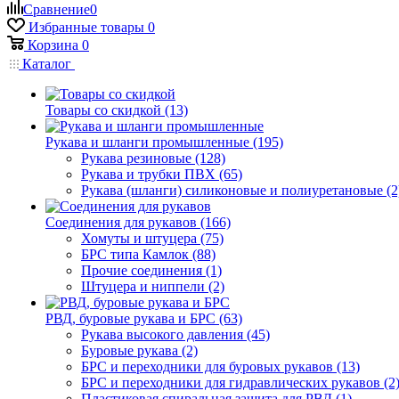
Сравнение
0
Избранные товары
0
Корзина
0
Каталог
Товары со скидкой (13)
Рукава и шланги промышленные (195)
Рукава резиновые (128)
Рукава и трубки ПВХ (65)
Рукава (шланги) силиконовые и полиуретановые (2
Соединения для рукавов (166)
Хомуты и штуцера (75)
БРС типа Камлок (88)
Прочие соединения (1)
Штуцера и ниппели (2)
РВД, буровые рукава и БРС (63)
Рукава высокого давления (45)
Буровые рукава (2)
БРС и переходники для буровых рукавов (13)
БРС и переходники для гидравлических рукавов (2
Пластиковая спиральная защита для РВД (1)