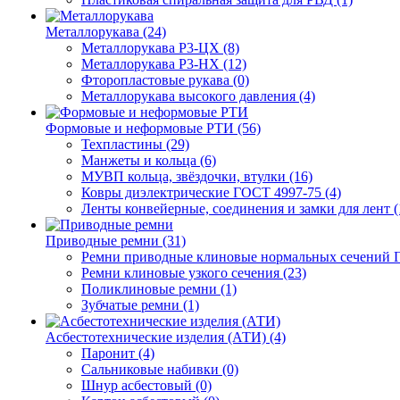
Металлорукава (24)
Металлорукава Р3-ЦХ (8)
Металлорукава Р3-НХ (12)
Фторопластовые рукава (0)
Металлорукава высокого давления (4)
Формовые и неформовые РТИ (56)
Техпластины (29)
Манжеты и кольца (6)
МУВП кольца, звёздочки, втулки (16)
Ковры диэлектрические ГОСТ 4997-75 (4)
Ленты конвейерные, соединения и замки для лент (
Приводные ремни (31)
Ремни приводные клиновые нормальных сечений Г
Ремни клиновые узкого сечения (23)
Поликлиновые ремни (1)
Зубчатые ремни (1)
Асбестотехнические изделия (АТИ) (4)
Паронит (4)
Сальниковые набивки (0)
Шнур асбестовый (0)