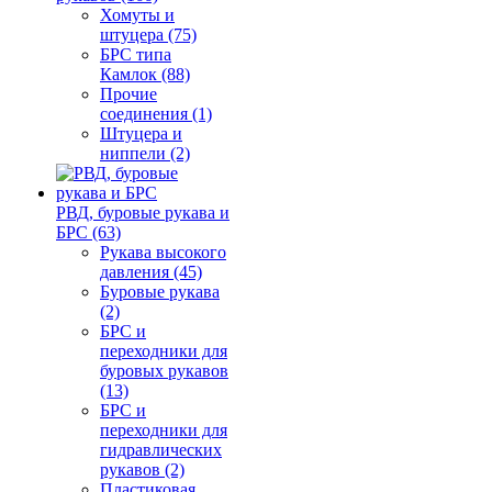
Хомуты и
штуцера (75)
БРС типа
Камлок (88)
Прочие
соединения (1)
Штуцера и
ниппели (2)
РВД, буровые рукава и
БРС (63)
Рукава высокого
давления (45)
Буровые рукава
(2)
БРС и
переходники для
буровых рукавов
(13)
БРС и
переходники для
гидравлических
рукавов (2)
Пластиковая