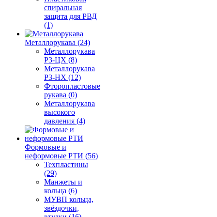
спиральная
защита для РВД
(1)
Металлорукава (24)
Металлорукава
Р3-ЦХ (8)
Металлорукава
Р3-НХ (12)
Фторопластовые
рукава (0)
Металлорукава
высокого
давления (4)
Формовые и
неформовые РТИ (56)
Техпластины
(29)
Манжеты и
кольца (6)
МУВП кольца,
звёздочки,
втулки (16)