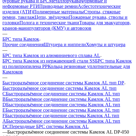
буровые рукава и БРС
Металлорукава
Формовые и
неформовые РТИ
Приводные ремни
Асбестотехнические
изделия (АТИ)
Полимерные материалы
Стропы, стяжные
ремни, такелаж
Цепи, звёздочки
Пожарные рукава, стволы и
головки
Полога и технические ткани
Товары для эвакуаторов,
кранов-манипуляторов (КМУ) и автовозов
—
БРС типа Камлок
Прочие соединения
Штуцера и ниппели
Хомуты и штуцера
—
БРС типа Камлок из алюминиевого сплава AL
БРС типа Камлок из нержавеющей стали SS
БРС типа Камлок
из полипропилена PP
Кольца резиновые уплотнительные для
Камлоков
—
Быстроразъёмное соединение системы Камлок AL тип DP
Быстроразъёмное соединение системы Камлок AL тип
C
Быстроразъёмное соединение системы Камлок AL тип
B
Быстроразъёмное соединение системы Камлок AL тип
D
Быстроразъёмное соединение системы Камлок AL тип
E
Быстроразъёмное соединение системы Камлок AL тип
F
Быстроразъёмное соединение системы Камлок AL тип
A
Быстроразъёмное соединение системы Камлок AL тип
DC
Переходные БРС системы Камлок AL
—
Быстроразъёмное соединение системы Камлок AL DP-050