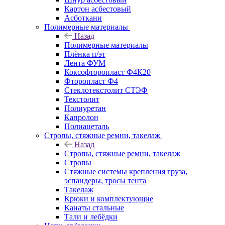
Картон асбестовый
Асботкани
Полимерные материалы
Назад
Полимерные материалы
Плёнка п/эт
Лента ФУМ
Коксофторопласт Ф4К20
Фторопласт Ф4
Стеклотекстолит СТЭФ
Текстолит
Полиуретан
Капролон
Полиацеталь
Стропы, стяжные ремни, такелаж
Назад
Стропы, стяжные ремни, такелаж
Стропы
Стяжные системы крепления груза,
эспандеры, тросы тента
Такелаж
Крюки и комплектующие
Канаты стальные
Тали и лебёдки