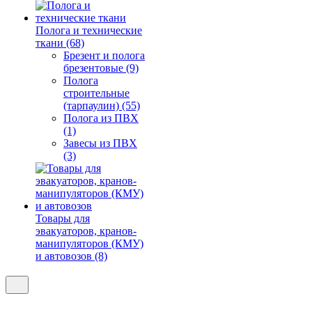
Полога и технические
ткани (68)
Брезент и полога
брезентовые (9)
Полога
строительные
(тарпаулин) (55)
Полога из ПВХ
(1)
Завесы из ПВХ
(3)
Товары для
эвакуаторов, кранов-
манипуляторов (КМУ)
и автовозов (8)