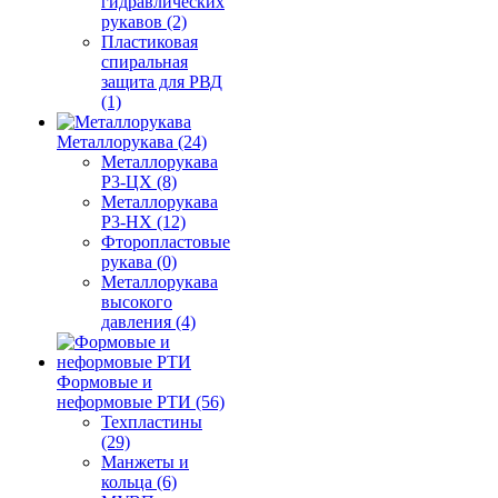
гидравлических
рукавов (2)
Пластиковая
спиральная
защита для РВД
(1)
Металлорукава (24)
Металлорукава
Р3-ЦХ (8)
Металлорукава
Р3-НХ (12)
Фторопластовые
рукава (0)
Металлорукава
высокого
давления (4)
Формовые и
неформовые РТИ (56)
Техпластины
(29)
Манжеты и
кольца (6)