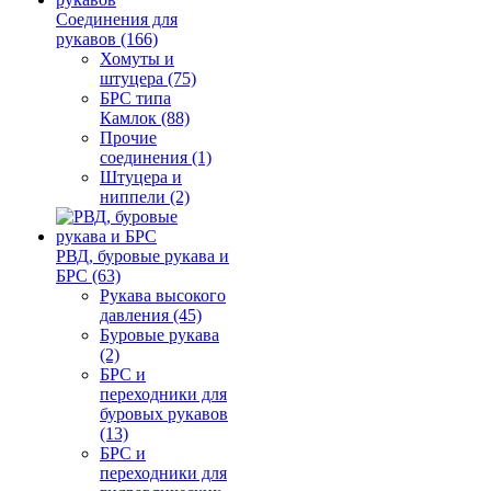
Соединения для
рукавов (166)
Хомуты и
штуцера (75)
БРС типа
Камлок (88)
Прочие
соединения (1)
Штуцера и
ниппели (2)
РВД, буровые рукава и
БРС (63)
Рукава высокого
давления (45)
Буровые рукава
(2)
БРС и
переходники для
буровых рукавов
(13)
БРС и
переходники для