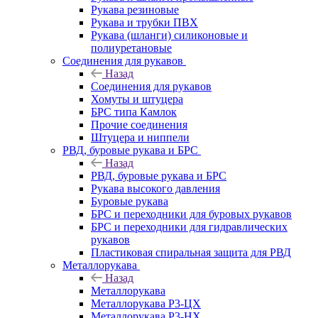
Рукава резиновые
Рукава и трубки ПВХ
Рукава (шланги) силиконовые и
полиуретановые
Соединения для рукавов
Назад
Соединения для рукавов
Хомуты и штуцера
БРС типа Камлок
Прочие соединения
Штуцера и ниппели
РВД, буровые рукава и БРС
Назад
РВД, буровые рукава и БРС
Рукава высокого давления
Буровые рукава
БРС и переходники для буровых рукавов
БРС и переходники для гидравлических
рукавов
Пластиковая спиральная защита для РВД
Металлорукава
Назад
Металлорукава
Металлорукава Р3-ЦХ
Металлорукава Р3-НХ