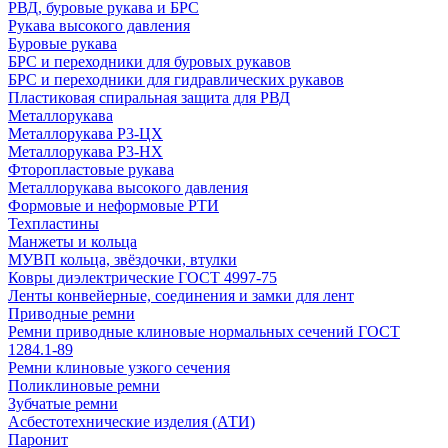
РВД, буровые рукава и БРС
Рукава высокого давления
Буровые рукава
БРС и переходники для буровых рукавов
БРС и переходники для гидравлических рукавов
Пластиковая спиральная защита для РВД
Металлорукава
Металлорукава Р3-ЦХ
Металлорукава Р3-НХ
Фторопластовые рукава
Металлорукава высокого давления
Формовые и неформовые РТИ
Техпластины
Манжеты и кольца
МУВП кольца, звёздочки, втулки
Ковры диэлектрические ГОСТ 4997-75
Ленты конвейерные, соединения и замки для лент
Приводные ремни
Ремни приводные клиновые нормальных сечений ГОСТ
1284.1-89
Ремни клиновые узкого сечения
Поликлиновые ремни
Зубчатые ремни
Асбестотехнические изделия (АТИ)
Паронит