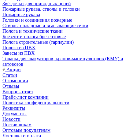
Звёздочки для приводных цепей
Пожарные рукава, стволы и головки
Пожарные рукава
Головки и соединения пожарные
Стволы пожарные и всасывающие сетки
Полога и технические ткани
Брезент и полога брезентовые
Полога строительные (тарпаулин)
Полога из ПВХ
Завесы из ПВХ
Товары для эвакуаторов, кранов-манипуляторов (КМУ) и
автовозов
Акции
Статьи
О компании
Отзывы
Вопрос - ответ
Прайс-лист компании
Политика конфиденциальности
Реквизиты
Документы
Новости
Поставщикам
Оптовым покупателям
Доставка и оплата