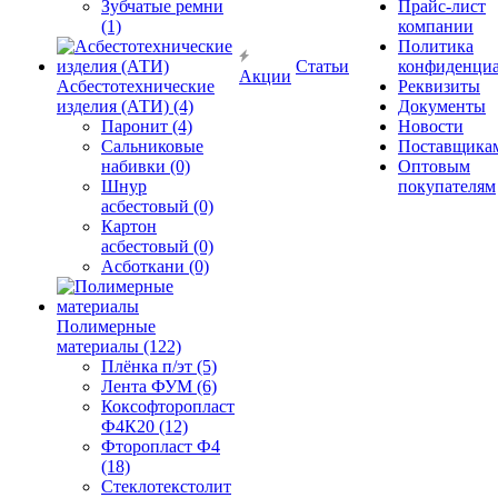
Зубчатые ремни
Прайс-лист
(1)
компании
Политика
Статьи
конфиденциа
Акции
Асбестотехнические
Реквизиты
изделия (АТИ) (4)
Документы
Паронит (4)
Новости
Сальниковые
Поставщика
набивки (0)
Оптовым
Шнур
покупателям
асбестовый (0)
Картон
асбестовый (0)
Асботкани (0)
Полимерные
материалы (122)
Плёнка п/эт (5)
Лента ФУМ (6)
Коксофторопласт
Ф4К20 (12)
Фторопласт Ф4
(18)
Стеклотекстолит