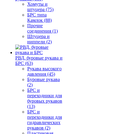
Хомуты и
штуцера (75)
БРС типа
Камлок (88)
Прочие
соединения (1)
Штуцера и
ниппели (2)
РВД, буровые рукава и
БРС (63)
Рукава высокого
давления (45)
Буровые рукава
(2)
БРС и
переходники для
буровых рукавов
(13)
БРС и
переходники для
гидравлических
рукавов (2)
Пластиковая