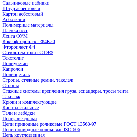
Сальниковые набивки
Шнур асбестовый
Картон асбестовый
Асботкани
Полимерные материалы
Плёнка п/эт
Лента ФУМ
Коксофторопласт Ф4К20
Фторопласт Ф4
Стеклотекстолит СТЭФ
Текстолит
Полиуретан
Капролон
Полиацеталь
Стропы, стяжные ремни, такелаж
Стропы
Стяжные системы крепления груза, эспандеры, тросы тента
Такелаж
Крюки и комплектующие
Канаты стальные
Тали и лебёдки
Цепи, звёздочки
Цепи приводные роликовые ГОСТ 13568-97
Цепи приводные роликовые ISO 606
Цепь круглозвенная