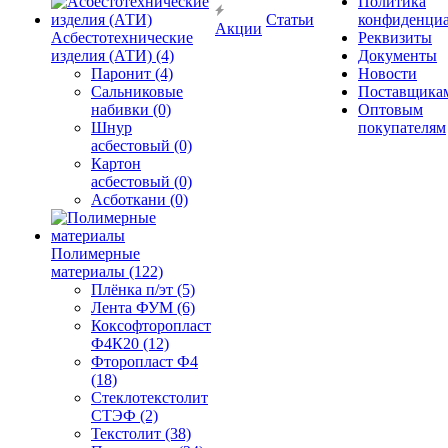
Политика
Статьи
конфиденциа
Акции
Асбестотехнические
Реквизиты
изделия (АТИ) (4)
Документы
Паронит (4)
Новости
Сальниковые
Поставщика
набивки (0)
Оптовым
Шнур
покупателям
асбестовый (0)
Картон
асбестовый (0)
Асботкани (0)
Полимерные
материалы (122)
Плёнка п/эт (5)
Лента ФУМ (6)
Коксофторопласт
Ф4К20 (12)
Фторопласт Ф4
(18)
Стеклотекстолит
СТЭФ (2)
Текстолит (38)