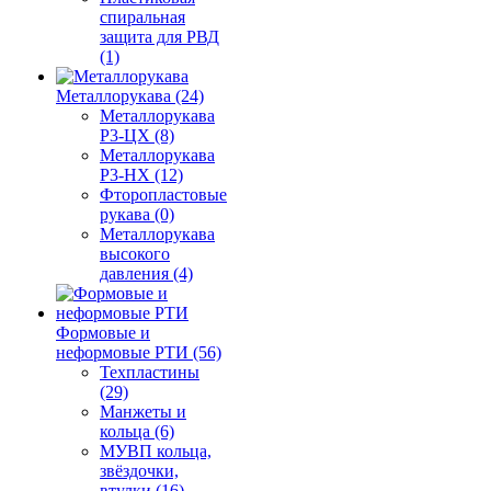
спиральная
защита для РВД
(1)
Металлорукава (24)
Металлорукава
Р3-ЦХ (8)
Металлорукава
Р3-НХ (12)
Фторопластовые
рукава (0)
Металлорукава
высокого
давления (4)
Формовые и
неформовые РТИ (56)
Техпластины
(29)
Манжеты и
кольца (6)
МУВП кольца,
звёздочки,
втулки (16)