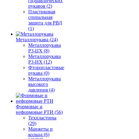
гидравлических
рукавов (2)
Пластиковая
спиральная
защита для РВД
(1)
Металлорукава (24)
Металлорукава
Р3-ЦХ (8)
Металлорукава
Р3-НХ (12)
Фторопластовые
рукава (0)
Металлорукава
высокого
давления (4)
Формовые и
неформовые РТИ (56)
Техпластины
(29)
Манжеты и
кольца (6)