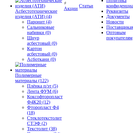
Политика
Статьи
конфиденциа
Акции
Асбестотехнические
Реквизиты
изделия (АТИ) (4)
Документы
Паронит (4)
Новости
Сальниковые
Поставщика
набивки (0)
Оптовым
Шнур
покупателям
асбестовый (0)
Картон
асбестовый (0)
Асботкани (0)
Полимерные
материалы (122)
Плёнка п/эт (5)
Лента ФУМ (6)
Коксофторопласт
Ф4К20 (12)
Фторопласт Ф4
(18)
Стеклотекстолит
СТЭФ (2)
Текстолит (38)