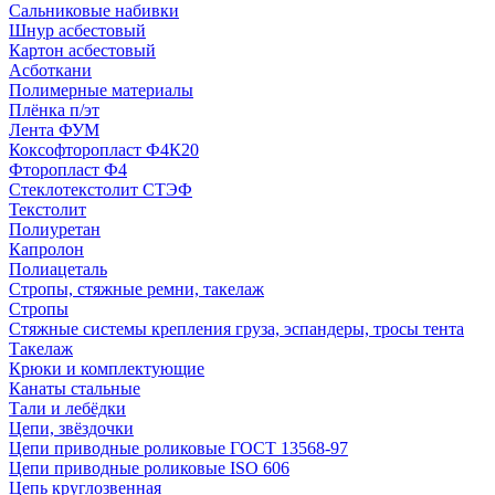
Сальниковые набивки
Шнур асбестовый
Картон асбестовый
Асботкани
Полимерные материалы
Плёнка п/эт
Лента ФУМ
Коксофторопласт Ф4К20
Фторопласт Ф4
Стеклотекстолит СТЭФ
Текстолит
Полиуретан
Капролон
Полиацеталь
Стропы, стяжные ремни, такелаж
Стропы
Стяжные системы крепления груза, эспандеры, тросы тента
Такелаж
Крюки и комплектующие
Канаты стальные
Тали и лебёдки
Цепи, звёздочки
Цепи приводные роликовые ГОСТ 13568-97
Цепи приводные роликовые ISO 606
Цепь круглозвенная