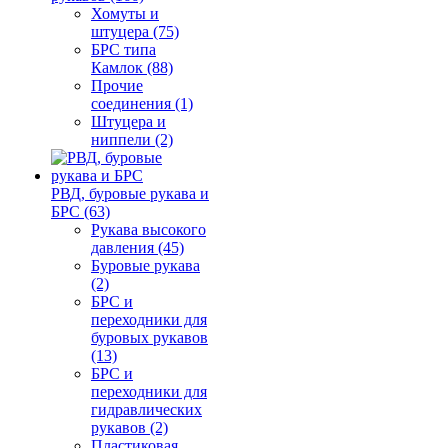
Хомуты и
штуцера (75)
БРС типа
Камлок (88)
Прочие
соединения (1)
Штуцера и
ниппели (2)
РВД, буровые рукава и
БРС (63)
Рукава высокого
давления (45)
Буровые рукава
(2)
БРС и
переходники для
буровых рукавов
(13)
БРС и
переходники для
гидравлических
рукавов (2)
Пластиковая