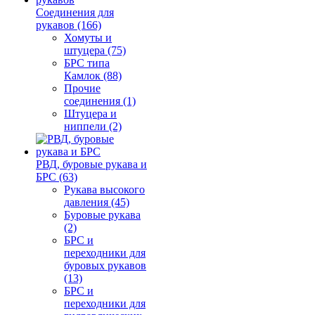
Соединения для
рукавов (166)
Хомуты и
штуцера (75)
БРС типа
Камлок (88)
Прочие
соединения (1)
Штуцера и
ниппели (2)
РВД, буровые рукава и
БРС (63)
Рукава высокого
давления (45)
Буровые рукава
(2)
БРС и
переходники для
буровых рукавов
(13)
БРС и
переходники для