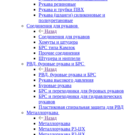
Рукава резиновые
Рукава и трубки ПВХ
Рукава (шланги) силиконовые и
полиуретановые
Соединения для рукавов
Назад
Соединения для рукавов
Хомуты и штуцера
БРС типа Камлок
Прочие соединения
Штуцера и ниппели
РВД, буровые рукава и БРС
Назад
РВД, буровые рукава и БРС
Рукава высокого давления
Буровые рукава
БРС и переходники для буровых рукавов
БРС и переходники для гидравлических
рукавов
Пластиковая спиральная защита для РВД
Металлорукава
Назад
Металлорукава
Металлорукава Р3-ЦХ
Металлорукава Р3-НХ