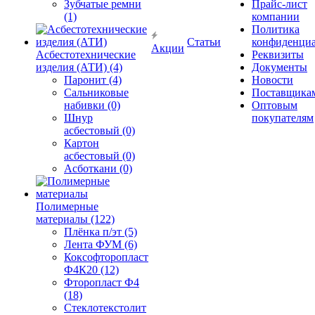
Зубчатые ремни
Прайс-лист
(1)
компании
Политика
Статьи
конфиденциа
Акции
Асбестотехнические
Реквизиты
изделия (АТИ) (4)
Документы
Паронит (4)
Новости
Сальниковые
Поставщика
набивки (0)
Оптовым
Шнур
покупателям
асбестовый (0)
Картон
асбестовый (0)
Асботкани (0)
Полимерные
материалы (122)
Плёнка п/эт (5)
Лента ФУМ (6)
Коксофторопласт
Ф4К20 (12)
Фторопласт Ф4
(18)
Стеклотекстолит