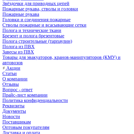
Звёздочки для приводных цепей
Пожарные рукава, стволы и головки
Пожарные рукава
Головки и соединения пожарные
Стволы пожарные и всасывающие сетки
Полога и технические ткани
Брезент и полога брезентовые
Полога строительные (тарпаулин)
Полога из ПВХ
Завесы из ПВХ
Товары для эвакуаторов, кранов-манипуляторов (КМУ) и
автовозов
Акции
Статьи
О компании
Отзывы
Вопрос - ответ
Прайс-лист компании
Политика конфиденциальности
Реквизиты
Документы
Новости
Поставщикам
Оптовым покупателям
Доставка и оплата