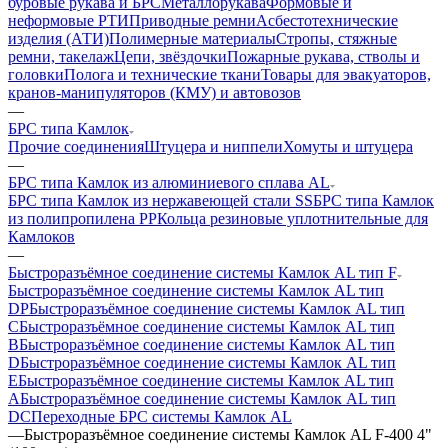
буровые рукава и БРС
Металлорукава
Формовые и
неформовые РТИ
Приводные ремни
Асбестотехнические
изделия (АТИ)
Полимерные материалы
Стропы, стяжные
ремни, такелаж
Цепи, звёздочки
Пожарные рукава, стволы и
головки
Полога и технические ткани
Товары для эвакуаторов,
кранов-манипуляторов (КМУ) и автовозов
—
БРС типа Камлок
Прочие соединения
Штуцера и ниппели
Хомуты и штуцера
—
БРС типа Камлок из алюминиевого сплава AL
БРС типа Камлок из нержавеющей стали SS
БРС типа Камлок
из полипропилена PP
Кольца резиновые уплотнительные для
Камлоков
—
Быстроразъёмное соединение системы Камлок AL тип F
Быстроразъёмное соединение системы Камлок AL тип
DP
Быстроразъёмное соединение системы Камлок AL тип
C
Быстроразъёмное соединение системы Камлок AL тип
B
Быстроразъёмное соединение системы Камлок AL тип
D
Быстроразъёмное соединение системы Камлок AL тип
E
Быстроразъёмное соединение системы Камлок AL тип
A
Быстроразъёмное соединение системы Камлок AL тип
DC
Переходные БРС системы Камлок AL
—
Быстроразъёмное соединение системы Камлок AL F-400 4"