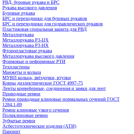
РВД, буровые рукава и БРС
Рукава высокого давления
Буровые рукава
БРС и переходники для буровых рукавов
БРС и переходники для гидравлических рукавов
Пластиковая спиральная защита для РВД
Металлорукава
Металлорукава Р3-ЦХ
Металлорукава Р3-НХ
Фторопластовые рукава
Металлорукава высокого давления
Формовые и неформовые РТИ
Техпластины
Манжеты и кольца
МУВП кольца, звёздочки, втулки
Ковры диэлектрические ГОСТ 4997-75
Ленты конвейерные, соединения и замки для лент
Приводные ремни
Ремни приводные клиновые нормальных сечений ГОСТ
1284.1-89
Ремни клиновые узкого сечения
Поликлиновые ремни
Зубчатые ремни
Асбестотехнические изделия (АТИ)
Паронит