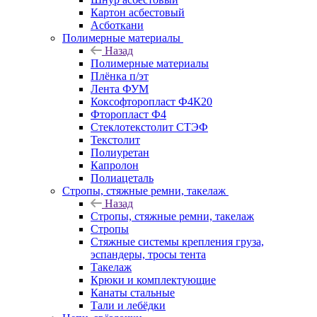
Картон асбестовый
Асботкани
Полимерные материалы
Назад
Полимерные материалы
Плёнка п/эт
Лента ФУМ
Коксофторопласт Ф4К20
Фторопласт Ф4
Стеклотекстолит СТЭФ
Текстолит
Полиуретан
Капролон
Полиацеталь
Стропы, стяжные ремни, такелаж
Назад
Стропы, стяжные ремни, такелаж
Стропы
Стяжные системы крепления груза,
эспандеры, тросы тента
Такелаж
Крюки и комплектующие
Канаты стальные
Тали и лебёдки