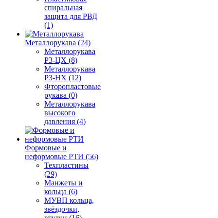
спиральная
защита для РВД
(1)
Металлорукава (24)
Металлорукава
Р3-ЦХ (8)
Металлорукава
Р3-НХ (12)
Фторопластовые
рукава (0)
Металлорукава
высокого
давления (4)
Формовые и
неформовые РТИ (56)
Техпластины
(29)
Манжеты и
кольца (6)
МУВП кольца,
звёздочки,
втулки (16)