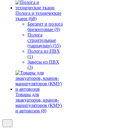
Полога и технические
ткани (68)
Брезент и полога
брезентовые (9)
Полога
строительные
(тарпаулин) (55)
Полога из ПВХ
(1)
Завесы из ПВХ
(3)
Товары для
эвакуаторов, кранов-
манипуляторов (КМУ)
и автовозов (8)