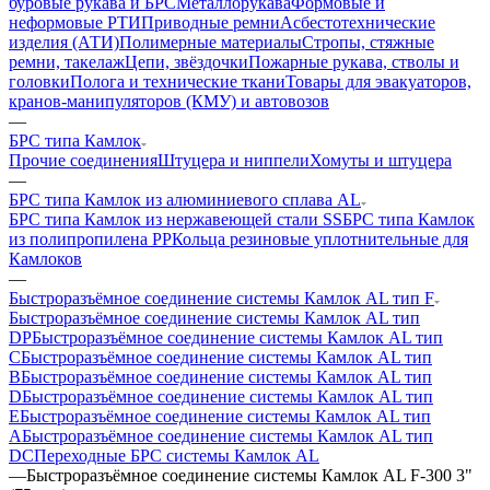
буровые рукава и БРС
Металлорукава
Формовые и
неформовые РТИ
Приводные ремни
Асбестотехнические
изделия (АТИ)
Полимерные материалы
Стропы, стяжные
ремни, такелаж
Цепи, звёздочки
Пожарные рукава, стволы и
головки
Полога и технические ткани
Товары для эвакуаторов,
кранов-манипуляторов (КМУ) и автовозов
—
БРС типа Камлок
Прочие соединения
Штуцера и ниппели
Хомуты и штуцера
—
БРС типа Камлок из алюминиевого сплава AL
БРС типа Камлок из нержавеющей стали SS
БРС типа Камлок
из полипропилена PP
Кольца резиновые уплотнительные для
Камлоков
—
Быстроразъёмное соединение системы Камлок AL тип F
Быстроразъёмное соединение системы Камлок AL тип
DP
Быстроразъёмное соединение системы Камлок AL тип
C
Быстроразъёмное соединение системы Камлок AL тип
B
Быстроразъёмное соединение системы Камлок AL тип
D
Быстроразъёмное соединение системы Камлок AL тип
E
Быстроразъёмное соединение системы Камлок AL тип
A
Быстроразъёмное соединение системы Камлок AL тип
DC
Переходные БРС системы Камлок AL
—
Быстроразъёмное соединение системы Камлок AL F-300 3"