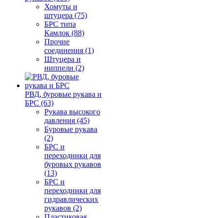
Хомуты и
штуцера (75)
БРС типа
Камлок (88)
Прочие
соединения (1)
Штуцера и
ниппели (2)
РВД, буровые рукава и
БРС (63)
Рукава высокого
давления (45)
Буровые рукава
(2)
БРС и
переходники для
буровых рукавов
(13)
БРС и
переходники для
гидравлических
рукавов (2)
Пластиковая