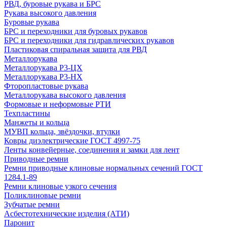
РВД, буровые рукава и БРС
Рукава высокого давления
Буровые рукава
БРС и переходники для буровых рукавов
БРС и переходники для гидравлических рукавов
Пластиковая спиральная защита для РВД
Металлорукава
Металлорукава Р3-ЦХ
Металлорукава Р3-НХ
Фторопластовые рукава
Металлорукава высокого давления
Формовые и неформовые РТИ
Техпластины
Манжеты и кольца
МУВП кольца, звёздочки, втулки
Ковры диэлектрические ГОСТ 4997-75
Ленты конвейерные, соединения и замки для лент
Приводные ремни
Ремни приводные клиновые нормальных сечений ГОСТ
1284.1-89
Ремни клиновые узкого сечения
Поликлиновые ремни
Зубчатые ремни
Асбестотехнические изделия (АТИ)
Паронит