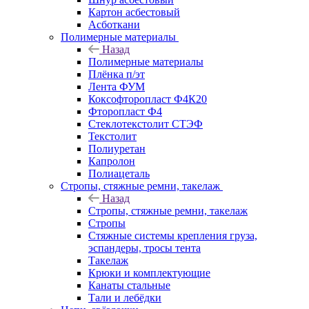
Картон асбестовый
Асботкани
Полимерные материалы
Назад
Полимерные материалы
Плёнка п/эт
Лента ФУМ
Коксофторопласт Ф4К20
Фторопласт Ф4
Стеклотекстолит СТЭФ
Текстолит
Полиуретан
Капролон
Полиацеталь
Стропы, стяжные ремни, такелаж
Назад
Стропы, стяжные ремни, такелаж
Стропы
Стяжные системы крепления груза,
эспандеры, тросы тента
Такелаж
Крюки и комплектующие
Канаты стальные
Тали и лебёдки