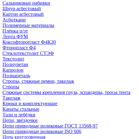
Сальниковые набивки
Шнур асбестовый
Картон асбестовый
Асботкани
Полимерные материалы
Плёнка п/эт
Лента ФУМ
Коксофторопласт Ф4К20
Фторопласт Ф4
Стеклотекстолит СТЭФ
Текстолит
Полиуретан
Капролон
Полиацеталь
Стропы, стяжные ремни, такелаж
Стропы
Стяжные системы крепления груза, эспандеры, тросы тента
Такелаж
Крюки и комплектующие
Канаты стальные
Тали и лебёдки
Цепи, звёздочки
Цепи приводные роликовые ГОСТ 13568-97
Цепи приводные роликовые ISO 606
Цепь круглозвенная