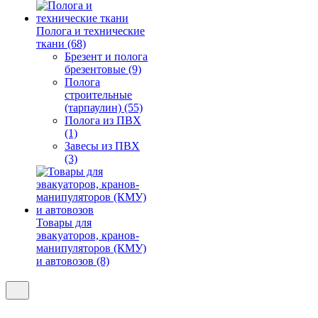
Полога и технические
ткани (68)
Брезент и полога
брезентовые (9)
Полога
строительные
(тарпаулин) (55)
Полога из ПВХ
(1)
Завесы из ПВХ
(3)
Товары для
эвакуаторов, кранов-
манипуляторов (КМУ)
и автовозов (8)