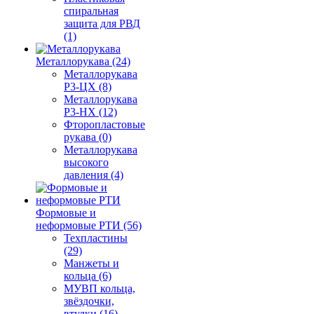
спиральная
защита для РВД
(1)
Металлорукава (24)
Металлорукава
Р3-ЦХ (8)
Металлорукава
Р3-НХ (12)
Фторопластовые
рукава (0)
Металлорукава
высокого
давления (4)
Формовые и
неформовые РТИ (56)
Техпластины
(29)
Манжеты и
кольца (6)
МУВП кольца,
звёздочки,
втулки (16)