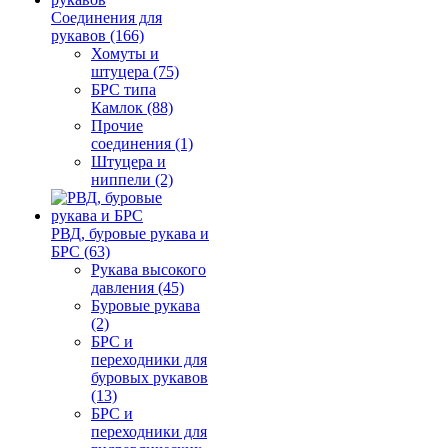
Соединения для
рукавов (166)
Хомуты и
штуцера (75)
БРС типа
Камлок (88)
Прочие
соединения (1)
Штуцера и
ниппели (2)
РВД, буровые рукава и
БРС (63)
Рукава высокого
давления (45)
Буровые рукава
(2)
БРС и
переходники для
буровых рукавов
(13)
БРС и
переходники для