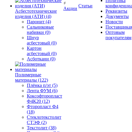
Политика
Статьи
конфиденциа
Акции
Асбестотехнические
Реквизиты
изделия (АТИ) (4)
Документы
Паронит (4)
Новости
Сальниковые
Поставщика
набивки (0)
Оптовым
Шнур
покупателям
асбестовый (0)
Картон
асбестовый (0)
Асботкани (0)
Полимерные
материалы (122)
Плёнка п/эт (5)
Лента ФУМ (6)
Коксофторопласт
Ф4К20 (12)
Фторопласт Ф4
(18)
Стеклотекстолит
СТЭФ (2)
Текстолит (38)