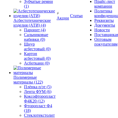
Зубчатые ремни
Прайс-лист
(1)
компании
Политика
Статьи
конфиденциа
Акции
Асбестотехнические
Реквизиты
изделия (АТИ) (4)
Документы
Паронит (4)
Новости
Сальниковые
Поставщика
набивки (0)
Оптовым
Шнур
покупателям
асбестовый (0)
Картон
асбестовый (0)
Асботкани (0)
Полимерные
материалы (122)
Плёнка п/эт (5)
Лента ФУМ (6)
Коксофторопласт
Ф4К20 (12)
Фторопласт Ф4
(18)
Стеклотекстолит