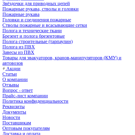
Звёздочки для приводных цепей
Пожарные рукава, стволы и головки
Пожарные рукава
Головки и соединения пожарные
Стволы пожарные и всасывающие сетки
Полога и технические ткани
Брезент и полога брезентовые
Полога строительные (тарпаулин)
Полога из ПВХ
Завесы из ПВХ
Товары для эвакуаторов, кранов-манипуляторов (КМУ) и
автовозов
Акции
Статьи
О компании
Отзывы
Вопрос - ответ
Прайс-лист компании
Политика конфиденциальности
Реквизиты
Документы
Новости
Поставщикам
Оптовым покупателям
Доставка и оплата