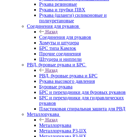
Рукава резиновые
Рукава и трубки ПВХ
Рукава (шланги) силиконовые и
полиуретановые
Соединения для рукавов
Назад
Соединения для рукавов
Хомуты и штуцера
БРС типа Камлок
Прочие соединения
Штуцера и ниппели
РВД, буровые рукава и БРС
Назад
РВД, буровые рукава и БРС
Рукава высокого давления
Буровые рукава
БРС и переходники для буровых рукавов
БРС и переходники для гидравлических
рукавов
Пластиковая спиральная защита для РВД
Металлорукава
Назад
Металлорукава
Металлорукава Р3-ЦХ
Металлорукава Р3-НХ