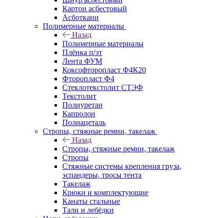
Картон асбестовый
Асботкани
Полимерные материалы
Назад
Полимерные материалы
Плёнка п/эт
Лента ФУМ
Коксофторопласт Ф4К20
Фторопласт Ф4
Стеклотекстолит СТЭФ
Текстолит
Полиуретан
Капролон
Полиацеталь
Стропы, стяжные ремни, такелаж
Назад
Стропы, стяжные ремни, такелаж
Стропы
Стяжные системы крепления груза,
эспандеры, тросы тента
Такелаж
Крюки и комплектующие
Канаты стальные
Тали и лебёдки