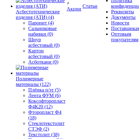
Политика
Статьи
конфиденциа
Акции
Асбестотехнические
Реквизиты
изделия (АТИ) (4)
Документы
Паронит (4)
Новости
Сальниковые
Поставщика
набивки (0)
Оптовым
Шнур
покупателям
асбестовый (0)
Картон
асбестовый (0)
Асботкани (0)
Полимерные
материалы (122)
Плёнка п/эт (5)
Лента ФУМ (6)
Коксофторопласт
Ф4К20 (12)
Фторопласт Ф4
(18)
Стеклотекстолит
СТЭФ (2)
Текстолит (38)