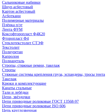
Сальниковые набивки
Шнур асбестовый
Картон асбестовый
Асботкани
Полимерные материалы
Плёнка п/эт
Лента ФУМ
Коксофторопласт Ф4К20
Фторопласт Ф4
Стеклотекстолит СТЭФ
Текстолит
Полиуретан
Капролон
Полиацеталь
Стропы, стяжные ремни, такелаж
Стропы
Стяжные системы крепления груза, эспандеры, тросы тента
Такелаж
Крюки и комплектующие
Канаты стальные
Тали и лебёдки
Цепи, звёздочки
Цепи приводные роликовые ГОСТ 13568-97
Цепи приводные роликовые ISO 606
Цепь круглозвенная