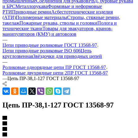
промышленные
Соединения для рукавов
РВД, буровые рукава
и БРС
Металлорукава
Формовые и неформовые
РТИ
Приводные ремни
Асбестотехнические изделия
(АТИ)
Полимерные материалы
Стропы, стяжные ремни,
такелаж
Пожарные рукава, стволы и головки
Полога и
технические ткани
Товары для эвакуаторов, кранов-
манипуляторов (КМУ) и автовозов
—
Цепи приводные роликовые ГОСТ 13568-97
Цепи приводные роликовые ISO 606
Цепь
круглозвенная
Звёздочки для приводных цепей
—
Роликовые однорядные цепи ПР ГОСТ 13568-97
Роликовые двухрядные цепи 2ПР ГОСТ 13568-97
—
Цепь ПР-38,1-127 ГОСТ 13568-97
Цепь ПР-38,1-127 ГОСТ 13568-97