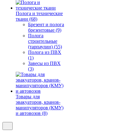
Полога и технические
ткани (68)
Брезент и полога
брезентовые (9)
Полога
строительные
(тарпаулин) (55)
Полога из ПВХ
(1)
Завесы из ПВХ
(3)
Товары для
эвакуаторов, кранов-
манипуляторов (КМУ)
и автовозов (8)