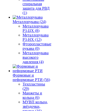
спиральная
защита для РВД
(1)
Металлорукава (24)
Металлорукава
Р3-ЦХ (8)
Металлорукава
Р3-НХ (12)
Фторопластовые
рукава (0)
Металлорукава
высокого
давления (4)
Формовые и
неформовые РТИ (56)
Техпластины
(29)
Манжеты и
кольца (6)
МУВП кольца,
звёздочки,
втулки (16)