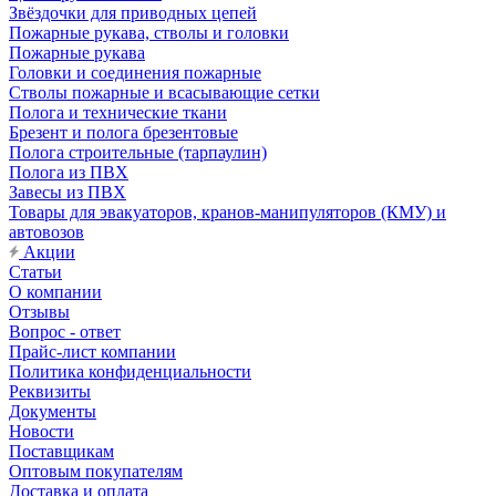
Звёздочки для приводных цепей
Пожарные рукава, стволы и головки
Пожарные рукава
Головки и соединения пожарные
Стволы пожарные и всасывающие сетки
Полога и технические ткани
Брезент и полога брезентовые
Полога строительные (тарпаулин)
Полога из ПВХ
Завесы из ПВХ
Товары для эвакуаторов, кранов-манипуляторов (КМУ) и
автовозов
Акции
Статьи
О компании
Отзывы
Вопрос - ответ
Прайс-лист компании
Политика конфиденциальности
Реквизиты
Документы
Новости
Поставщикам
Оптовым покупателям
Доставка и оплата