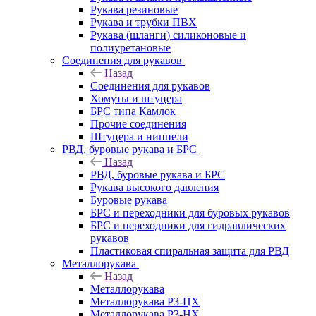
Рукава резиновые
Рукава и трубки ПВХ
Рукава (шланги) силиконовые и
полиуретановые
Соединения для рукавов
Назад
Соединения для рукавов
Хомуты и штуцера
БРС типа Камлок
Прочие соединения
Штуцера и ниппели
РВД, буровые рукава и БРС
Назад
РВД, буровые рукава и БРС
Рукава высокого давления
Буровые рукава
БРС и переходники для буровых рукавов
БРС и переходники для гидравлических
рукавов
Пластиковая спиральная защита для РВД
Металлорукава
Назад
Металлорукава
Металлорукава Р3-ЦХ
Металлорукава Р3-НХ