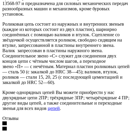
13568-97 и предназначена для силовых механических передач
разнообразных машин и механизмов, кроме буровых
установок.
Роликовая цепь состоит из наружных и внутренних звеньев
(каждое из которых состоит из двух пластин), шарнирно
соединён­ных с помощью валиков и втулок. Сцепление со
звёздочкой осуществляет­ся роликом, свободно сидящим на
втулке, запрессованной в пластины внутреннего звена.
Валик запрессован в пластины наружного звена.
Соединительное звено «С» служит для соединения двух
концов цепи с чёт­ным числом шагов, а переходное
звено «П» — с нечётным. Материал пла­стин роликовых цепей
— сталь 50 (с закалкой до HRC 38—45); валиков, втулок,
роликов — стали 15, 20, 25 (с последующей цементацией и
закал­кой до HRC 52—60).
Кроме однорядных цепей Вы можете приобрести у нас
двухрядные цепи 2ПР; трёхрядные 3ПР; четырёхрядные 4 ПР;
другие виды цепей, а также соединительные и переходные
звенья для всех видов
цепей
.
Отзывы