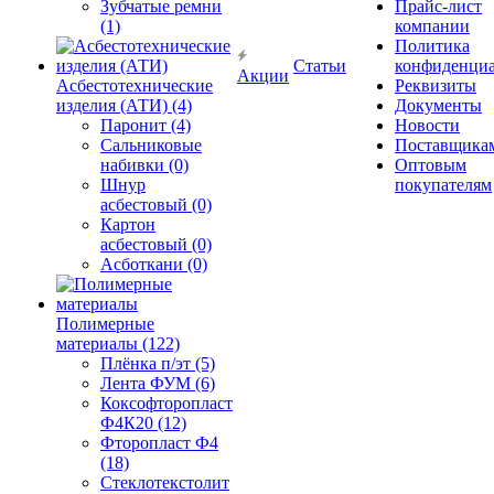
Зубчатые ремни
Прайс-лист
(1)
компании
Политика
Статьи
конфиденциа
Акции
Асбестотехнические
Реквизиты
изделия (АТИ) (4)
Документы
Паронит (4)
Новости
Сальниковые
Поставщика
набивки (0)
Оптовым
Шнур
покупателям
асбестовый (0)
Картон
асбестовый (0)
Асботкани (0)
Полимерные
материалы (122)
Плёнка п/эт (5)
Лента ФУМ (6)
Коксофторопласт
Ф4К20 (12)
Фторопласт Ф4
(18)
Стеклотекстолит