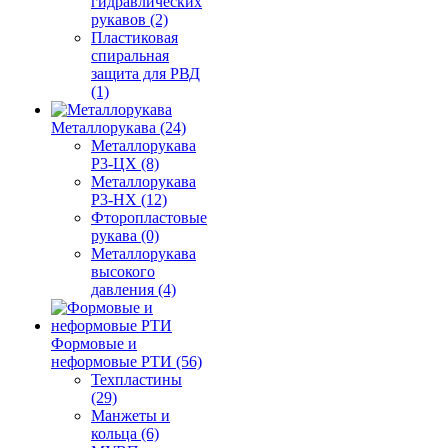
гидравлических
рукавов (2)
Пластиковая
спиральная
защита для РВД
(1)
Металлорукава (24)
Металлорукава
Р3-ЦХ (8)
Металлорукава
Р3-НХ (12)
Фторопластовые
рукава (0)
Металлорукава
высокого
давления (4)
Формовые и
неформовые РТИ (56)
Техпластины
(29)
Манжеты и
кольца (6)