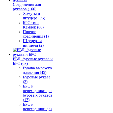
Соединения для
рукавов (166)
Хомуты и
штуцера (75)
БРС типа
Камлок (88)
Прочие
соединения (1)
Штуцера и
ниппели (2)
РВД, буровые рукава и
БРС (63)
Рукава высокого
давления (45)
Буровые рукава
(2)
БРС и
переходники для
буровых рукавов
(13)
БРС и
переходники для