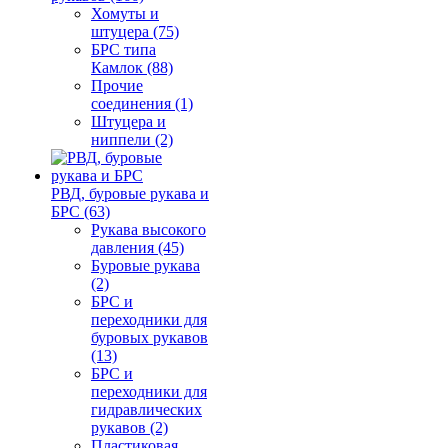
Хомуты и
штуцера (75)
БРС типа
Камлок (88)
Прочие
соединения (1)
Штуцера и
ниппели (2)
РВД, буровые рукава и
БРС (63)
Рукава высокого
давления (45)
Буровые рукава
(2)
БРС и
переходники для
буровых рукавов
(13)
БРС и
переходники для
гидравлических
рукавов (2)
Пластиковая