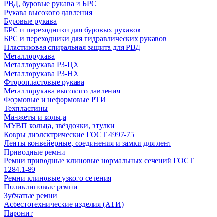
РВД, буровые рукава и БРС
Рукава высокого давления
Буровые рукава
БРС и переходники для буровых рукавов
БРС и переходники для гидравлических рукавов
Пластиковая спиральная защита для РВД
Металлорукава
Металлорукава Р3-ЦХ
Металлорукава Р3-НХ
Фторопластовые рукава
Металлорукава высокого давления
Формовые и неформовые РТИ
Техпластины
Манжеты и кольца
МУВП кольца, звёздочки, втулки
Ковры диэлектрические ГОСТ 4997-75
Ленты конвейерные, соединения и замки для лент
Приводные ремни
Ремни приводные клиновые нормальных сечений ГОСТ
1284.1-89
Ремни клиновые узкого сечения
Поликлиновые ремни
Зубчатые ремни
Асбестотехнические изделия (АТИ)
Паронит