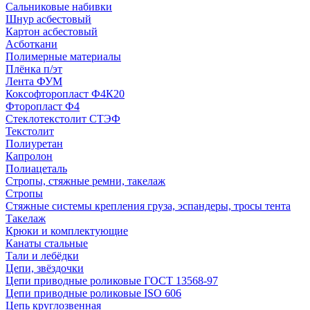
Сальниковые набивки
Шнур асбестовый
Картон асбестовый
Асботкани
Полимерные материалы
Плёнка п/эт
Лента ФУМ
Коксофторопласт Ф4К20
Фторопласт Ф4
Стеклотекстолит СТЭФ
Текстолит
Полиуретан
Капролон
Полиацеталь
Стропы, стяжные ремни, такелаж
Стропы
Стяжные системы крепления груза, эспандеры, тросы тента
Такелаж
Крюки и комплектующие
Канаты стальные
Тали и лебёдки
Цепи, звёздочки
Цепи приводные роликовые ГОСТ 13568-97
Цепи приводные роликовые ISO 606
Цепь круглозвенная