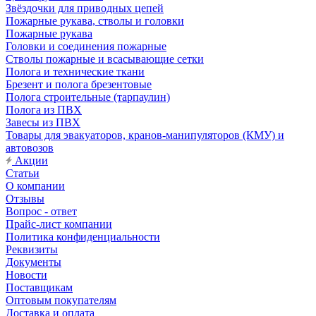
Звёздочки для приводных цепей
Пожарные рукава, стволы и головки
Пожарные рукава
Головки и соединения пожарные
Стволы пожарные и всасывающие сетки
Полога и технические ткани
Брезент и полога брезентовые
Полога строительные (тарпаулин)
Полога из ПВХ
Завесы из ПВХ
Товары для эвакуаторов, кранов-манипуляторов (КМУ) и
автовозов
Акции
Статьи
О компании
Отзывы
Вопрос - ответ
Прайс-лист компании
Политика конфиденциальности
Реквизиты
Документы
Новости
Поставщикам
Оптовым покупателям
Доставка и оплата