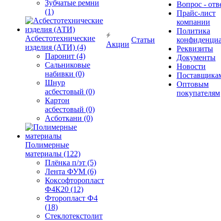
Зубчатые ремни
Вопрос - отв
(1)
Прайс-лист
компании
Политика
Асбестотехнические
Статьи
конфиденциа
Акции
изделия (АТИ) (4)
Реквизиты
Паронит (4)
Документы
Сальниковые
Новости
набивки (0)
Поставщика
Шнур
Оптовым
асбестовый (0)
покупателям
Картон
асбестовый (0)
Асботкани (0)
Полимерные
материалы (122)
Плёнка п/эт (5)
Лента ФУМ (6)
Коксофторопласт
Ф4К20 (12)
Фторопласт Ф4
(18)
Стеклотекстолит