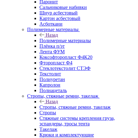
Паронит
Сальниковые набивки
Шнур асбестовый
Картон асбестовый
Асботкани
Полимерные материалы
Назад
Полимерные материалы
Плёнка п/эт
Лента ФУМ
Коксофторопласт Ф4К20
Фторопласт Ф4
Стеклотекстолит СТЭФ
Текстолит
Полиуретан
Капролон
Полиацеталь
Стропы, стяжные ремни, такелаж
Назад
Стропы, стяжные ремни, такелаж
Стропы
Стяжные системы крепления груза,
эспандеры, тросы тента
Такелаж
Крюки и комплектующие