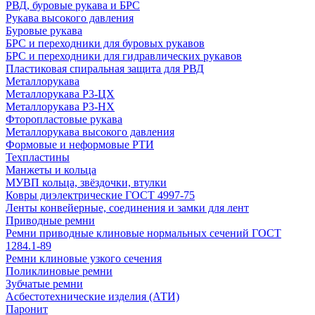
РВД, буровые рукава и БРС
Рукава высокого давления
Буровые рукава
БРС и переходники для буровых рукавов
БРС и переходники для гидравлических рукавов
Пластиковая спиральная защита для РВД
Металлорукава
Металлорукава Р3-ЦХ
Металлорукава Р3-НХ
Фторопластовые рукава
Металлорукава высокого давления
Формовые и неформовые РТИ
Техпластины
Манжеты и кольца
МУВП кольца, звёздочки, втулки
Ковры диэлектрические ГОСТ 4997-75
Ленты конвейерные, соединения и замки для лент
Приводные ремни
Ремни приводные клиновые нормальных сечений ГОСТ
1284.1-89
Ремни клиновые узкого сечения
Поликлиновые ремни
Зубчатые ремни
Асбестотехнические изделия (АТИ)
Паронит