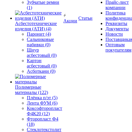
Зубчатые ремни
Прайс-лист
(1)
компании
Политика
Статьи
конфиденциа
Акции
Асбестотехнические
Реквизиты
изделия (АТИ) (4)
Документы
Паронит (4)
Новости
Сальниковые
Поставщика
набивки (0)
Оптовым
Шнур
покупателям
асбестовый (0)
Картон
асбестовый (0)
Асботкани (0)
Полимерные
материалы (122)
Плёнка п/эт (5)
Лента ФУМ (6)
Коксофторопласт
Ф4К20 (12)
Фторопласт Ф4
(18)
Стеклотекстолит