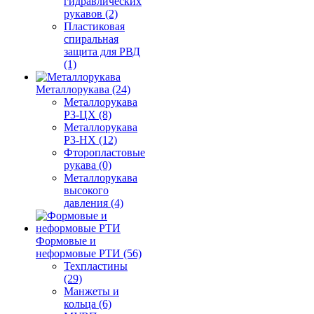
гидравлических
рукавов (2)
Пластиковая
спиральная
защита для РВД
(1)
Металлорукава (24)
Металлорукава
Р3-ЦХ (8)
Металлорукава
Р3-НХ (12)
Фторопластовые
рукава (0)
Металлорукава
высокого
давления (4)
Формовые и
неформовые РТИ (56)
Техпластины
(29)
Манжеты и
кольца (6)