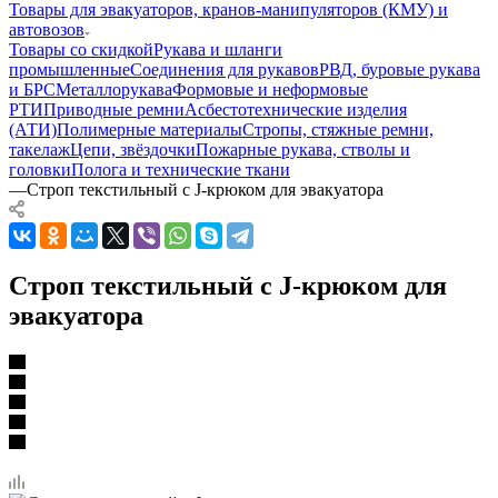
Товары для эвакуаторов, кранов-манипуляторов (КМУ) и
автовозов
Товары со скидкой
Рукава и шланги
промышленные
Соединения для рукавов
РВД, буровые рукава
и БРС
Металлорукава
Формовые и неформовые
РТИ
Приводные ремни
Асбестотехнические изделия
(АТИ)
Полимерные материалы
Стропы, стяжные ремни,
такелаж
Цепи, звёздочки
Пожарные рукава, стволы и
головки
Полога и технические ткани
—
Строп текстильный с J-крюком для эвакуатора
Строп текстильный с J-крюком для
эвакуатора