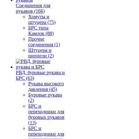
Соединения для
рукавов (166)
Хомуты и
штуцера (75)
БРС типа
Камлок (88)
Прочие
соединения (1)
Штуцера и
ниппели (2)
РВД, буровые рукава и
БРС (63)
Рукава высокого
давления (45)
Буровые рукава
(2)
БРС и
переходники для
буровых рукавов
(13)
БРС и
переходники для